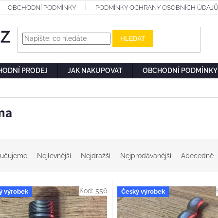
OBCHODNÍ PODMÍNKY
PODMÍNKY OCHRANY OSOBNÍCH ÚDAJ
HLEDAT
HODNÍ PRODEJ
JAK NAKUPOVAT
OBCHODNÍ PODMÍNKY
ma
učujeme
Nejlevnější
Nejdražší
Nejprodávanější
Abecedně
Kód:
556
ý výrobek
Český výrobek