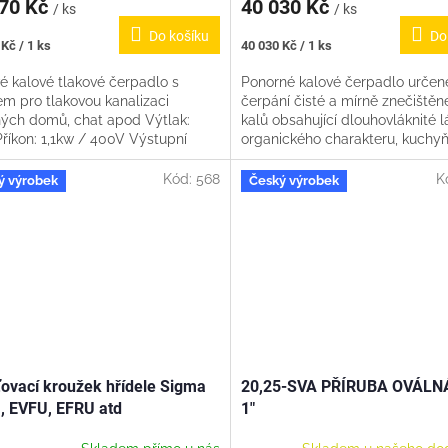
970 Kč
40 030 Kč
/ ks
/ ks
Do košíku
Do
Měrná
Kč / 1 ks
40 030 Kč / 1 ks
cena:
é kalové tlakové čerpadlo s
Ponorné kalové čerpadlo určen
em pro tlakovou kanalizaci
čerpání čisté a mírně znečištěn
ných domů, chat apod Výtlak:
kalů obsahující dlouhovláknité l
říkon: 1,1kw / 400V Výstupní
organického charakteru, kuchy
 5/4" Délka kabelu: 10m...
odpad, bez látek abrazivního...
Kód:
568
K
ý výrobek
Český výrobek
ťovací kroužek hřídele Sigma
20,25-SVA PŘÍRUBA OVÁLN
, EVFU, EFRU atd
1"