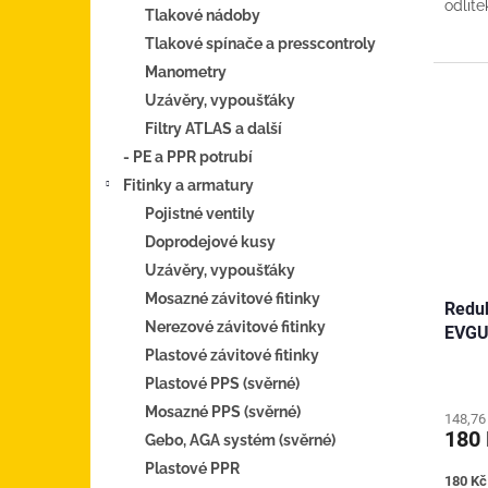
odlite
Tlakové nádoby
nálisk
Tlakové spínače a presscontroly
Manometry
Uzávěry, vypoušťáky
Filtry ATLAS a další
- PE a PPR potrubí
Fitinky a armatury
Pojistné ventily
Doprodejové kusy
Uzávěry, vypoušťáky
Mosazné závitové fitinky
Reduk
Nerezové závitové fitinky
EVGU
Plastové závitové fitinky
Plastové PPS (svěrné)
Mosazné PPS (svěrné)
148,76
180
Gebo, AGA systém (svěrné)
Plastové PPR
Měrná
180 Kč 