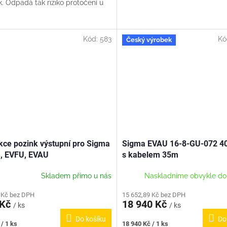
k. Odpadá tak riziko protočení u
ů jak tomu bylo u...
Kód:
583
Kó
Český výrobek
ce pozink výstupní pro Sigma
Sigma EVAU 16-8-GU-072 40
, EVFU, EVAU
s kabelem 35m
Skladem přímo u nás
Naskladníme obvykle do
 Kč bez DPH
15 652,89 Kč bez DPH
 Kč
18 940 Kč
/ ks
/ ks
Do košíku
Do
Měrná
/ 1 ks
18 940 Kč / 1 ks