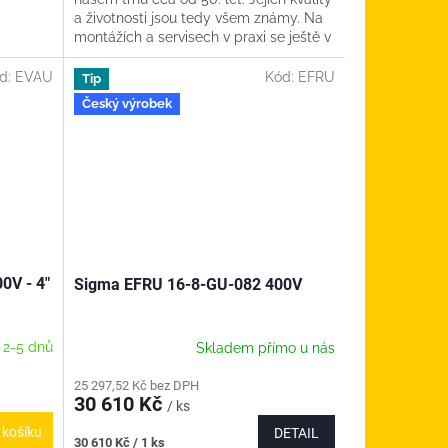
a životnosti jsou tedy všem známy. Na
montážích a servisech v praxi se ještě v
těchto dobách...
d:
EVAU
Kód:
EFRU
Tip
Český výrobek
0V - 4"
Sigma EFRU 16-8-GU-082 400V
 2-5 dnů
Skladem přímo u nás
25 297,52 Kč bez DPH
30 610 Kč
/ ks
 košíku
DETAIL
Měrná
30 610 Kč / 1 ks