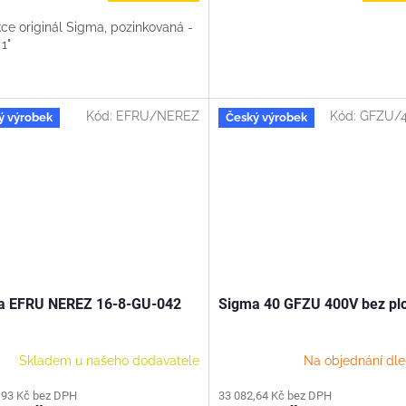
cena:
ce originál Sigma, pozinkovaná -
 1"
Kód:
EFRU/NEREZ
Kód:
GFZU/
ý výrobek
Český výrobek
a EFRU NEREZ 16-8-GU-042
Sigma 40 GFZU 400V bez pl
Skladem u našeho dodavatele
Na objednání dl
,93 Kč bez DPH
33 082,64 Kč bez DPH