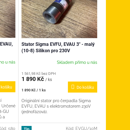
 EVAU,
Stator Sigma EVFU, EVAU 3" - malý
(10-8) Silikon pro 230V
mo u nás
Skladem přímo u nás
1 561,98 Kč bez DPH
1 890 Kč
/ ks
 košíku
Do košíku
Měrná
1 890 Kč / 1 ks
cena:
í
Originální stator pro čerpadla Sigma
a Určené
EVFU, EVAU s elektromotorem 230V
6-8-GU
(jednofázová).
ů a
Kód:
580
Kód:
EVGU/10M
Tip