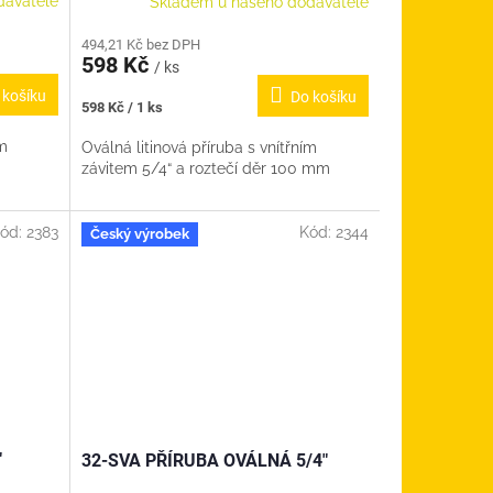
davatele
Skladem u našeho dodavatele
494,21 Kč bez DPH
598 Kč
/ ks
 košíku
Do košíku
Měrná
598 Kč / 1 ks
cena:
ím
Oválná litinová příruba s vnítřním
závitem 5/4“ a roztečí děr 100 mm
ód:
2383
Kód:
2344
Český výrobek
"
32-SVA PŘÍRUBA OVÁLNÁ 5/4"