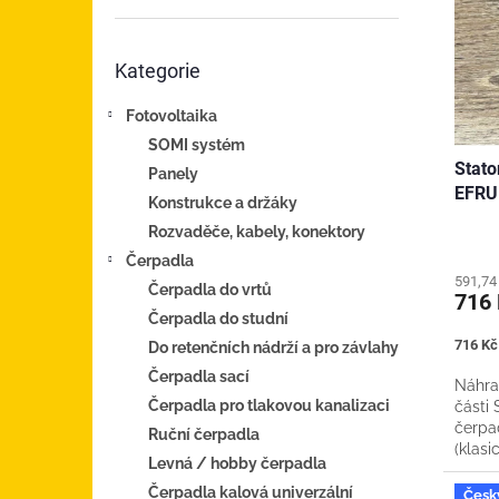
i
r
n
s
o
e
p
d
Přeskočit
l
Kategorie
kategorie
r
u
o
k
Fotovoltaika
d
t
u
SOMI systém
ů
Stato
k
Panely
EFRU 
t
Konstrukce a držáky
ů
Rozvaděče, kabely, konektory
Čerpadla
591,74
Čerpadla do vrtů
716
Čerpadla do studní
Měrná
716 Kč 
Do retenčních nádrží a pro závlahy
cena:
Čerpadla sací
Náhra
Čerpadla pro tlakovou kanalizaci
části
čerpa
Ruční čerpadla
(klasi
Levná / hobby čerpadla
kopaný
Čerpadla kalová univerzální
Česk