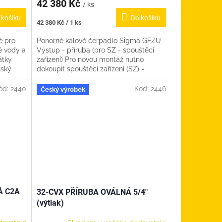
42 380 Kč
/ ks
 košíku
Do košíku
Měrná
42 380 Kč / 1 ks
cena:
é pro
Ponorné kalové čerpadlo Sigma GFZU
é vody a
Výstup - příruba (pro SZ - spouštěcí
átky
zařízení) Pro novou montáž nutno
ňský
dokoupit spouštěcí zařízení (SZ) -
viz: Spouštěcí zařízení Sigma 50...
ód:
2440
Kód:
2446
Český výrobek
Á C2A
32-CVX PŘÍRUBA OVÁLNÁ 5/4"
(výtlak)