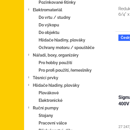
Pozinkované fitinky
cena:
Reduk
Elektromateriál
6/4" x
Do vrtu / studny
Do výkopu
Do objektu
Česk
Hlídače hladiny, plováky
Ochrany motoru / spouštěče
Nářadí, boxy, organizéry
Pro hobby použití
Pro profi použití, řemeslníky
Těsnící prvky
Hlídače hladiny, plováky
Plovákové
Sigm
Elektronické
400V
Ruční pumpy
Stojany
Pracovní válce
27 247