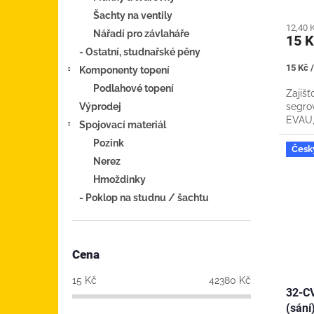
Šachty na ventily
12,40 
Nářadí pro závlaháře
15 
- Ostatní, studnařské pěny
Měrná
15 Kč /
Komponenty topení
cena:
Podlahové topení
Zajišť
Výprodej
segro
EVAU
Spojovací materiál
Pozink
Česk
Nerez
Hmoždinky
- Poklop na studnu / šachtu
Cena
15
Kč
42380
Kč
32-C
(sání