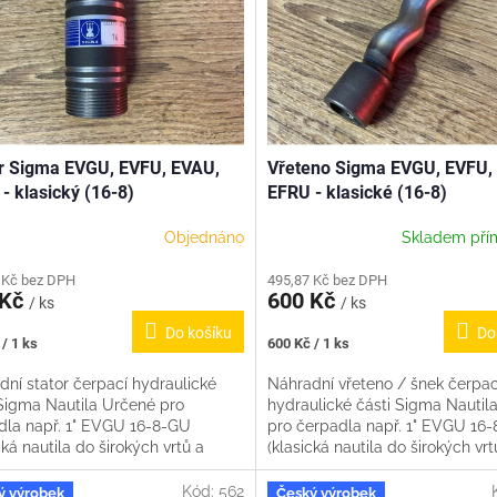
r Sigma EVGU, EVFU, EVAU,
Vřeteno Sigma EVGU, EVFU,
- klasický (16-8)
EFRU - klasické (16-8)
Objednáno
Skladem pří
 Kč bez DPH
495,87 Kč bez DPH
 Kč
600 Kč
/ ks
/ ks
Do košíku
Do
Měrná
/ 1 ks
600 Kč / 1 ks
cena:
dní stator čerpací hydraulické
Náhradní vřeteno / šnek čerpac
 Sigma Nautila Určené pro
hydraulické části Sigma Nautil
dla např. 1" EVGU 16-8-GU
pro čerpadla např. 1" EVGU 1
cká nautila do širokých vrtů a
(klasická nautila do širokých vrt
ch studní) 1" EVFU...
kopaných studní) 1" EVFU...
Kód:
562
ý výrobek
Český výrobek