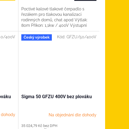
cena:
Poctivé kalové tlakové čerpadlo s
řezákem pro tlakovou kanalizaci
rodinných domů, chat apod Výtlak:
80m Příkon: 1,1kw / 400V Výstupní
závit: 5/4" Délka kabelu: 10m...
40/400V
Kód:
GFZU/50/400V
Český výrobek
ováku
Sigma 50 GFZU 400V bez plováku
e dohody
Na objednání dle dohody
35 024,79 Kč bez DPH