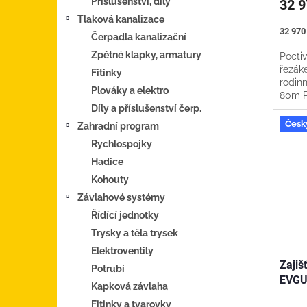
Příslušenství, díly
32 
Tlaková kanalizace
Měrná
32 970 
Čerpadla kanalizační
cena:
Zpětné klapky, armatury
Poctiv
řezák
Fitinky
rodin
Plováky a elektro
80m P
závit:
Díly a příslušenství čerp.
Česk
Zahradní program
Rychlospojky
Hadice
Kohouty
Závlahové systémy
Řídící jednotky
Trysky a těla trysek
Elektroventily
Zajiš
Potrubí
EVGU
Kapková závlaha
Fitinky a tvarovky