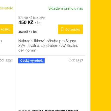
davatele
Skladem přímo u nás
371,90 Kč bez DPH
450 Kč
/ ks
 košíku
Do košíku
Měrná
450 Kč / 1 ks
cena:
ím
Náhradní litinová příruba pro Sigma
SVA - oválná, se závitem 5/4" Rozteč
děr: 90mm
ód:
2290
Kód:
2347
Český výrobek