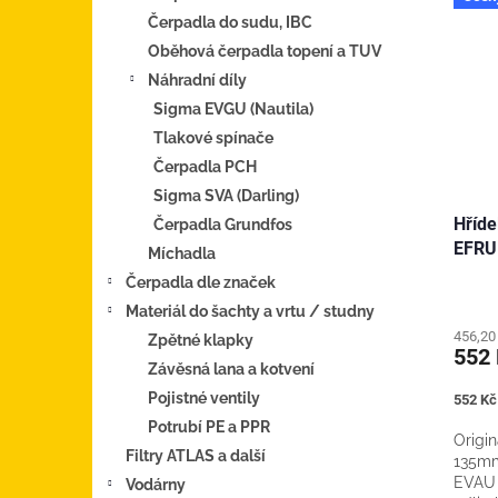
Čerpadla do sudu, IBC
Oběhová čerpadla topení a TUV
Náhradní díly
Sigma EVGU (Nautila)
Tlakové spínače
Čerpadla PCH
Sigma SVA (Darling)
Hříde
Čerpadla Grundfos
EFRU
Míchadla
Čerpadla dle značek
Materiál do šachty a vrtu / studny
456,20
Zpětné klapky
552
Závěsná lana a kotvení
Pojistné ventily
Měrná
552 Kč 
cena:
Potrubí PE a PPR
Origin
Filtry ATLAS a další
135mm
EVAU 
Vodárny