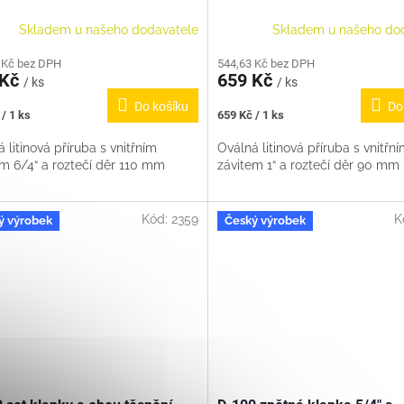
Skladem u našeho dodavatele
Skladem u našeho do
 Kč bez DPH
544,63 Kč bez DPH
 Kč
659 Kč
/ ks
/ ks
Do košíku
Do
Měrná
/ 1 ks
659 Kč / 1 ks
cena:
 litinová příruba s vnitřním
Oválná litinová příruba s vnitřn
em 6/4“ a roztečí děr 110 mm
závitem 1“ a roztečí děr 90 mm
Kód:
2359
K
ý výrobek
Český výrobek