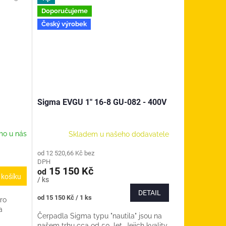
Doporučujeme
Český výrobek
Sigma EVGU 1" 16-8 GU-082 - 400V
mo u nás
Skladem u našeho dodavatele
od 12 520,66 Kč bez
DPH
15 150 Kč
od
 košíku
/ ks
DETAIL
Měrná
od 15 150 Kč / 1 ks
ro
cena:
a
Čerpadla Sigma typu "nautila" jsou na
našem trhu cca od 50. let. Jejich kvality