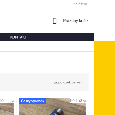
Ů
MOJE OBJEDNÁVKA
Přihlášení
NÁKUPNÍ
Prázdný košík
KOŠÍK
KONTAKT
94
položek celkem
Kód:
559
Kód:
1879
Český výrobek