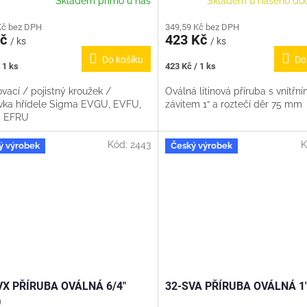
Skladem přímo u nás
Skladem u našeho do
Kč bez DPH
349,59 Kč bez DPH
Kč
423 Kč
/ ks
/ ks
Do košíku
Do
Měrná
 1 ks
423 Kč / 1 ks
cena:
ovací / pojistný kroužek /
Oválná litinová příruba s vnítřn
vka hřídele Sigma EVGU, EVFU,
závitem 1“ a roztečí děr 75 mm
, EFRU
Kód:
2443
K
ý výrobek
Český výrobek
VX PŘÍRUBA OVÁLNÁ 6/4"
32-SVA PŘÍRUBA OVÁLNÁ 1
)