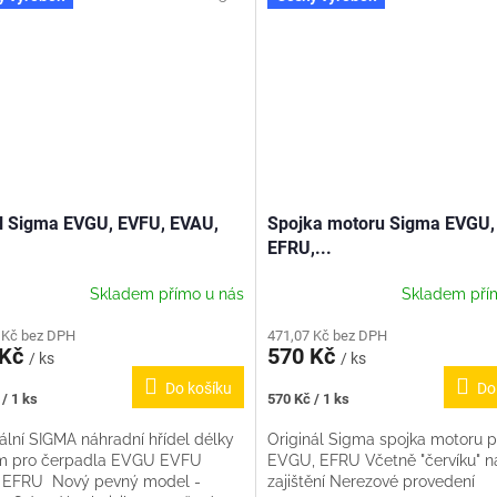
l Sigma EVGU, EVFU, EVAU,
Spojka motoru Sigma EVGU,
EFRU,...
Skladem přímo u nás
Skladem pří
 Kč bez DPH
471,07 Kč bez DPH
 Kč
570 Kč
/ ks
/ ks
Do košíku
Do
Měrná
/ 1 ks
570 Kč / 1 ks
cena:
ální SIGMA náhradní hřídel délky
Originál Sigma spojka motoru p
 pro čerpadla EVGU EVFU
EVGU, EFRU Včetně "červíku" n
EFRU Nový pevný model -
zajištění Nerezové provedení