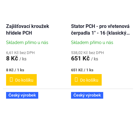
Zajišťovací kroužek
Stator PCH - pro vřetenová
hřídele PCH
čerpadla 1" - 16 (klasický)
- NEREZ
Skladem přímo u nás
Skladem přímo u nás
6,61 Kč bez DPH
538,02 Kč bez DPH
8 Kč
651 Kč
/ ks
/ ks
Měrná
Měrná
8 Kč / 1 ks
651 Kč / 1 ks
cena:
cena:
Do košíku
Do košíku
Český výrobek
Český výrobek