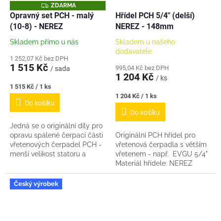
Z
ZDARMA
D
Opravný set PCH - malý
Hřídel PCH 5/4" (delší)
A
(10-8) - NEREZ
NEREZ - 148mm
R
M
A
Skladem přímo u nás
Skladem u našeho
dodavatele
1 252,07 Kč bez DPH
1 515 Kč
995,04 Kč bez DPH
/ sada
1 204 Kč
/ ks
Měrná
1 515 Kč / 1 ks
cena:
Měrná
1 204 Kč / 1 ks
Do košíku
cena:
Do košíku
Jedná se o originální díly pro
opravu spálené čerpací části
Originální PCH hřídel pro
vřetenových čerpadel PCH -
vřetenová čerpadla s větším
menší velikost statoru a
vřetenem - např. EVGU 5/4"
vřetene. (10-8) Sada od nás
Materiál hřídele: NEREZ
obsahuje: 1x originální stator...
Délka: 148mm
Český výrobek