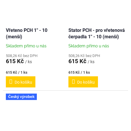
Vřeteno PCH 1" - 10
Stator PCH - pro vřetenová
(menší)
čerpadla 1" - 10 (menší)
Skladem přímo u nás
Skladem přímo u nás
508,26 Kč bez DPH
508,26 Kč bez DPH
615 Kč
615 Kč
/ ks
/ ks
Měrná
Měrná
615 Kč / 1 ks
615 Kč / 1 ks
cena:
cena:
Do košíku
Do košíku
Český výrobek