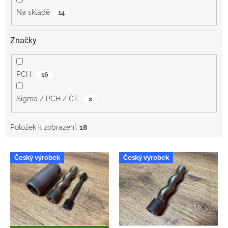
Na skladě
14
Značky
PCH
16
Sigma / PCH / ČT
2
Položek k zobrazení:
18
V
Český výrobek
Český výrobek
ý
p
i
s
p
r