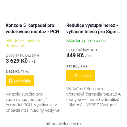
Konzole 5" čerpadel pro
Redukce výstupní nerez -
vodorovnou montáž - PCH
výtlačné těleso pro Sigma
EVFU a PCH stator 10-8 -
Skladem u našeho
Skladem přímo u nás
dodavatele
371,07 Kč bez DPH
449 Kč
2 999,17 Kč bez DPH
/ ks
3 629 Kč
/ ks
Měrná
449 Kč / 1 ks
cena:
Měrná
3 629 Kč / 1 ks
Do košíku
cena:
Do košíku
Výtlačné těleso pro
Konzole sloužící pro
vřetenová čerpadla typu 10-8
vodorovnou montáž 5"
(malý šnek, malá hydraulika)
čerpadel PCH. Využívá se v
Materiál: NEREZ Výstupní
případě nižší hladiny vody ve
závit: 1" Pro čerpadla: Sigma
studni. Čerpadlo je nutné
vřetenovky 10-8 (např.
opatřit hlídáním hladiny aby
EVAU...
18
položek celkem
O
zbytečně...