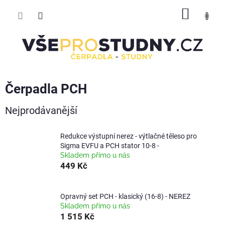
Přejít
NÁKUP
na
obsah
KOŠÍK
Čerpadla PCH
Nejprodávanější
Redukce výstupní nerez - výtlačné těleso pro
Sigma EVFU a PCH stator 10-8 -
Skladem přímo u nás
449 Kč
Opravný set PCH - klasický (16-8) - NEREZ
Skladem přímo u nás
1 515 Kč