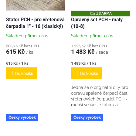
Z
ZDARMA
D
Stator PCH - pro vřetenová
Opravný set PCH - malý
A
čerpadla 1" - 16 (klasický)
(10-8)
R
M
A
Skladem přímo u nás
Skladem přímo u nás
508,26 Kč bez DPH
1 225,62 Kč bez DPH
615 Kč
1 483 Kč
/ ks
/ sada
Měrná
Měrná
615 Kč / 1 ks
1 483 Kč / 1 ks
cena:
cena:
Do košíku
Do košíku
Jedná se o originální díly pro
opravu spálené čerpací části
vřetenových čerpadel PCH -
menší velikost statoru a
vřetene. (10-8) Sada od nás
obsahuje: 1x originální stator...
Český výrobek
Český výrobek