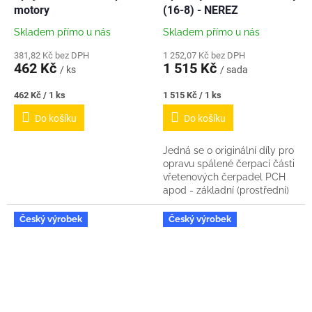
motory
(16-8) - NEREZ
R
M
A
Skladem přímo u nás
Skladem přímo u nás
381,82 Kč bez DPH
1 252,07 Kč bez DPH
462 Kč
1 515 Kč
/ ks
/ sada
Měrná
Měrná
462 Kč / 1 ks
1 515 Kč / 1 ks
cena:
cena:
Do košíku
Do košíku
Jedná se o originální díly pro
opravu spálené čerpací části
vřetenových čerpadel PCH
apod - základní (prostřední)
velikost statoru a vřetene.
(16-8) Sada od nás obsahuje:
Český výrobek
Český výrobek
1x...