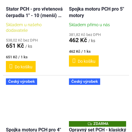
Stator PCH - pro vřetenová
Spojka motoru PCH pro 5"
čerpadla 1" - 10 (menší) -
motory
NEREZ
Skladem u našeho
Skladem přímo u nás
dodavatele
381,82 Kč bez DPH
462 Kč
538,02 Kč bez DPH
/ ks
651 Kč
/ ks
Měrná
462 Kč / 1 ks
cena:
Měrná
651 Kč / 1 ks
Do košíku
cena:
Do košíku
Český výrobek
Český výrobek
Z
ZDARMA
D
Spojka motoru PCH pro 4"
Opravný set PCH - klasický
A