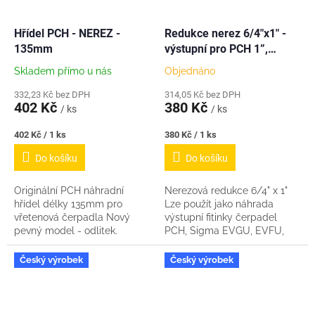
Hřídel PCH - NEREZ -
Redukce nerez 6/4"x1" -
135mm
výstupní pro PCH 1”,
Sigma EVGU, EVFU, EVAU,
Skladem přímo u nás
Objednáno
332,23 Kč bez DPH
314,05 Kč bez DPH
402 Kč
380 Kč
/ ks
/ ks
Měrná
Měrná
402 Kč / 1 ks
380 Kč / 1 ks
cena:
cena:
Do košíku
Do košíku
Originální PCH náhradní
Nerezová redukce 6/4" x 1"
hřídel délky 135mm pro
Lze použít jako náhrada
vřetenová čerpadla Nový
výstupní fitinky čerpadel
pevný model - odlitek.
PCH, Sigma EVGU, EVFU,
Odpadá tak riziko protočení u
EVAU a dalších vřetenových
nálisků jak tomu bylo u
čerpadel. Pokud Vám
Český výrobek
Český výrobek
starších hřídelí. Materiál...
originální výstup z čerpadla...