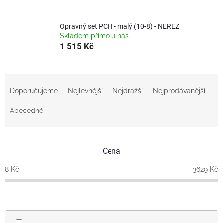
Opravný set PCH - malý (10-8) - NEREZ
Skladem přímo u nás
1 515 Kč
Ř
a
Doporučujeme
Nejlevnější
Nejdražší
Nejprodávanější
z
e
Abecedně
n
í
p
Cena
r
o
8
Kč
3629
Kč
d
u
k
t
ů