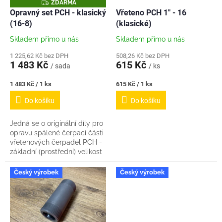
o
Z
ZDARMA
D
d
Opravný set PCH - klasický
Vřeteno PCH 1" - 16
A
u
(16-8)
(klasické)
R
M
k
A
Skladem přímo u nás
Skladem přímo u nás
t
ů
1 225,62 Kč bez DPH
508,26 Kč bez DPH
1 483 Kč
615 Kč
/ sada
/ ks
Měrná
Měrná
1 483 Kč / 1 ks
615 Kč / 1 ks
cena:
cena:
Do košíku
Do košíku
Jedná se o originální díly pro
opravu spálené čerpací části
vřetenových čerpadel PCH -
základní (prostřední) velikost
statoru a vřetene. (16-8) Sada
od nás obsahuje: 1x...
Český výrobek
Český výrobek