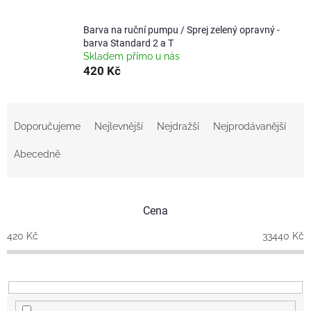
Barva na ruční pumpu / Sprej zelený opravný -
barva Standard 2 a T
Skladem přímo u nás
420 Kč
Ř
a
Doporučujeme
Nejlevnější
Nejdražší
Nejprodávanější
z
e
Abecedně
n
í
p
Cena
r
o
420
Kč
33440
Kč
d
u
k
t
ů