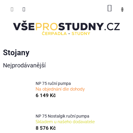
Přejít
NÁKUP
na
obsah
KOŠÍK
Stojany
Nejprodávanější
NP 75 ruční pumpa
Na objednání dle dohody
6 149 Kč
NP 75 Nostalgik ruční pumpa
Skladem u našeho dodavatele
8 576 Kč