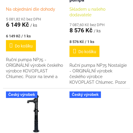
u
k
Na objednání dle dohody
Skladem u našeho
t
dodavatele
ů
5 081,82 Kč bez DPH
6 149 Kč
7 087,60 Kč bez DPH
/ ks
8 576 Kč
/ ks
Měrná
6 149 Kč / 1 ks
cena:
Měrná
8 576 Kč / 1 ks
Do košíku
cena:
Do košíku
Ruční pumpa NP75 -
ORIGINÁLNÍ výrobek českého
Ruční pumpa NP75 Nostalgie
výrobce KOVOPLAST
- ORIGINÁLNÍ výrobek
Chlumec. Pozor na levné a
českého výrobce
zdánlivě stejně vypadající
KOVOPLAST Chlumec. Pozor
pumpy - nejedná se o tohoto
na levné a zdánlivě stejně
původního originálního...
vypadající pumpy - nejedná
Český výrobek
Český výrobek
se o tohoto výrobce. Kopie
mají...