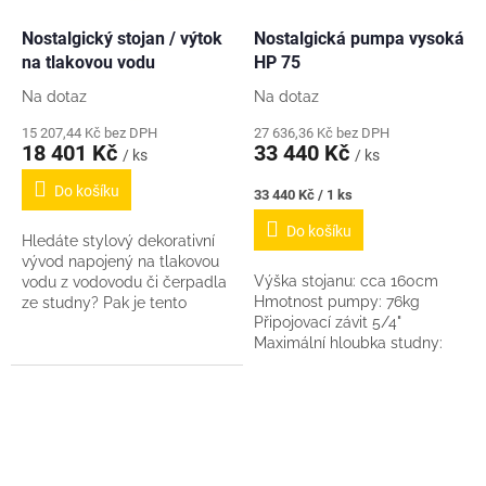
Nostalgický stojan / výtok
Nostalgická pumpa vysoká
na tlakovou vodu
HP 75
Na dotaz
Na dotaz
15 207,44 Kč bez DPH
27 636,36 Kč bez DPH
18 401 Kč
33 440 Kč
/ ks
/ ks
Do košíku
Měrná
33 440 Kč / 1 ks
cena:
Do košíku
Hledáte stylový dekorativní
vývod napojený na tlakovou
Výška stojanu: cca 160cm
vodu z vodovodu či čerpadla
Hmotnost pumpy: 76kg
ze studny? Pak je tento
Připojovací závit 5/4"
stojan právě pro Vás.
Maximální hloubka studny:
Neslouží k ručnímu
7m Vzhledem k rozměrům
pumpování. Jedná se o...
balení a hmotnosti
nezasíláme žádnou
přepravní...