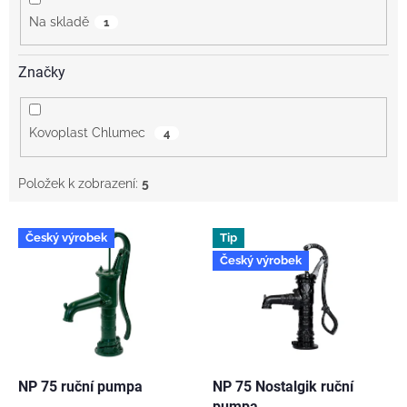
Na skladě
1
Značky
Kovoplast Chlumec
4
Položek k zobrazení:
5
V
Český výrobek
Tip
ý
Český výrobek
p
i
s
p
r
o
d
NP 75 ruční pumpa
NP 75 Nostalgik ruční
pumpa