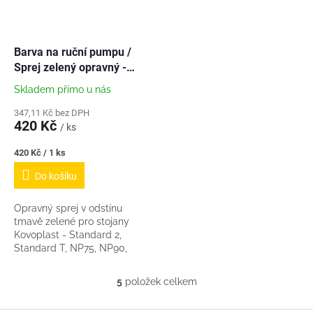
Barva na ruční pumpu /
Sprej zelený opravný -
barva Standard 2 a T
Skladem přímo u nás
347,11 Kč bez DPH
420 Kč
/ ks
Měrná
420 Kč / 1 ks
cena:
Do košíku
Opravný sprej v odstínu
tmavě zelené pro stojany
Kovoplast - Standard 2,
Standard T, NP75, NP90,
pracovní válce atd.
5
položek celkem
O
v