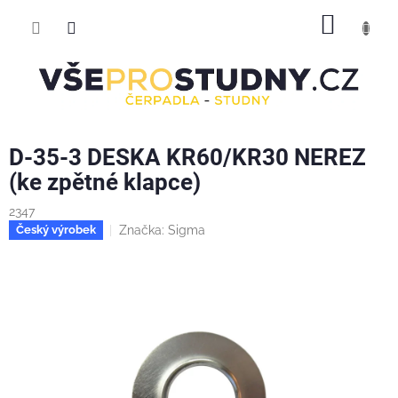
Přejít
NÁKUP
na
obsah
KOŠÍK
D-35-3 DESKA KR60/KR30 NEREZ
(ke zpětné klapce)
2347
Značka:
Sigma
Český výrobek