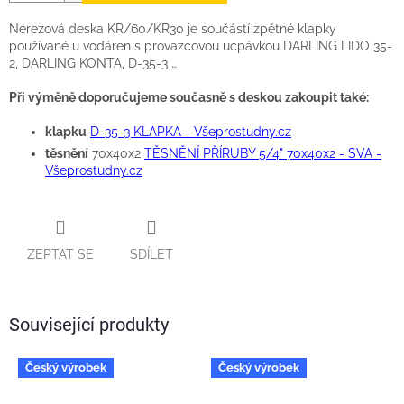
Nerezová deska KR/60/KR30 je součástí zpětné klapky
používané u vodáren s provazcovou ucpávkou DARLING LIDO 35-
2, DARLING KONTA, D-35-3 …
Při výměně doporučujeme současně s deskou zakoupit také:
klapku
D-35-3 KLAPKA - Všeprostudny.cz
těsnění
70x40x2
TĚSNĚNÍ PŘÍRUBY 5/4" 70x40x2 - SVA -
Všeprostudny.cz
ZEPTAT SE
SDÍLET
Související produkty
Český výrobek
Český výrobek