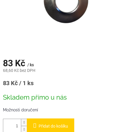
83 Kč
/ ks
68,60 Kč bez DPH
Měrná
83 Kč / 1 ks
cena:
Skladem přímo u nás
Možnosti doručení
Přidat do košíku