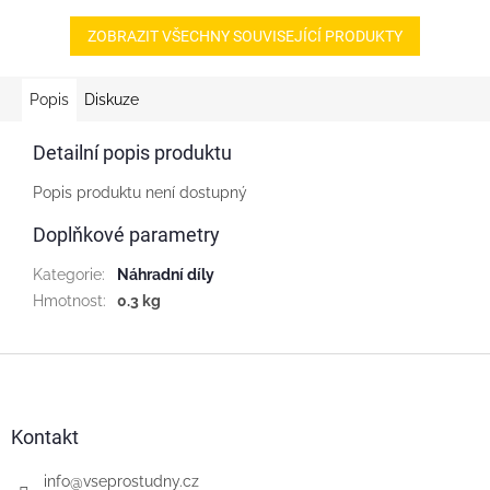
Všeprostudny.cz
Těsnění TĚSNĚNÍ...
ZOBRAZIT VŠECHNY SOUVISEJÍCÍ PRODUKTY
Popis
Diskuze
Detailní popis produktu
Popis produktu není dostupný
Doplňkové parametry
Kategorie
:
Náhradní díly
Hmotnost
:
0.3 kg
Z
á
p
a
Kontakt
t
í
info
@
vseprostudny.cz