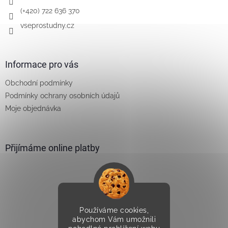
(+420) 722 636 370
vseprostudny.cz
Informace pro vás
Obchodní podmínky
Podmínky ochrany osobních údajů
Moje objednávka
Přijímáme online platby
Používáme cookies,
Vytvořilo Studio Avocado
abychom Vám umožnili