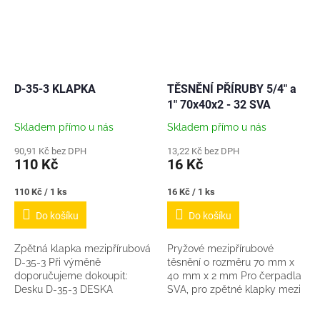
D-35-3 KLAPKA
TĚSNĚNÍ PŘÍRUBY 5/4" a
1" 70x40x2 - 32 SVA
Skladem přímo u nás
Skladem přímo u nás
90,91 Kč bez DPH
13,22 Kč bez DPH
110 Kč
16 Kč
Měrná
Měrná
110 Kč / 1 ks
16 Kč / 1 ks
cena:
cena:
Do košíku
Do košíku
Zpětná klapka mezipřírubová
Pryžové mezipřírubové
D-35-3 Při výměně
těsnění o rozměru 70 mm x
doporučujeme dokoupit:
40 mm x 2 mm Pro čerpadla
Desku D-35-3 DESKA
SVA, pro zpětné klapky mezi
KR60/KR30 NEREZ (ke
přírubu apod
zpětné klapce) -