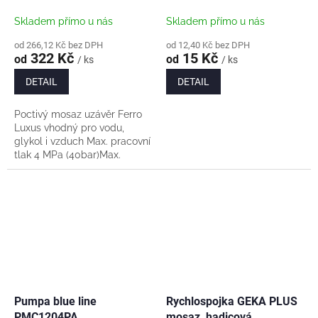
Skladem přímo u nás
Skladem přímo u nás
od 266,12 Kč bez DPH
od 12,40 Kč bez DPH
322 Kč
15 Kč
od
od
/ ks
/ ks
DETAIL
DETAIL
Poctivý mosaz uzávěr Ferro
Luxus vhodný pro vodu,
glykol i vzduch Max. pracovní
tlak 4 MPa (40bar)Max.
pracovní teplota 140 °C
(krátkodobě až 150
°C)Médium: horká voda,
studená...
Pumpa blue line
Rychlospojka GEKA PLUS
PMC1204PA
mosaz, hadicová