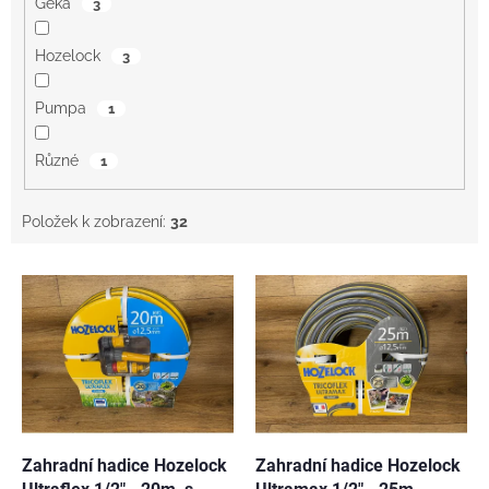
Geka
3
Hozelock
3
Pumpa
1
Různé
1
Položek k zobrazení:
32
V
ý
p
i
s
p
r
o
d
Zahradní hadice Hozelock
Zahradní hadice Hozelock