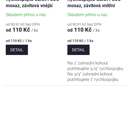
mosaz, závitová vnější
mosaz, závitová vnitřní
Skladem přímo u nás
Skladem přímo u nás
od 90,91 Kč bez DPH
od 90,91 Kč bez DPH
110 Kč
110 Kč
od
od
/ ks
/ ks
Měrná
Měrná
od 110 Kč / 1 ks
od 110 Kč / 1 ks
cena:
cena:
DETAIL
DETAIL
Na 1" zahradní kohout
potřebujete 5/4" rychlospojku
Na 3/4" zahradní kohout
potřebujete 1" rychlospojku
Na 1/2" zahradní kohout
potřebujete 3/4" rychlospojku