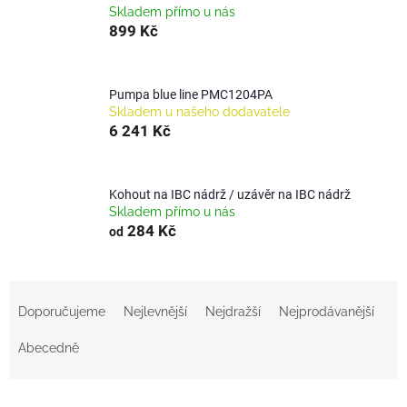
Skladem přímo u nás
899 Kč
Pumpa blue line PMC1204PA
Skladem u našeho dodavatele
6 241 Kč
Kohout na IBC nádrž / uzávěr na IBC nádrž
Skladem přímo u nás
284 Kč
od
Ř
a
Doporučujeme
Nejlevnější
Nejdražší
Nejprodávanější
z
e
Abecedně
n
í