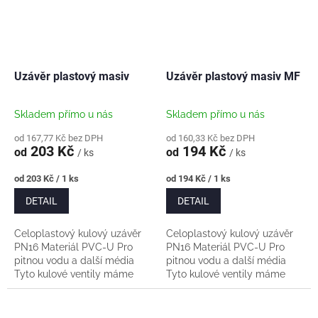
Uzávěr plastový masiv
Uzávěr plastový masiv MF
Skladem přímo u nás
Skladem přímo u nás
od 167,77 Kč bez DPH
od 160,33 Kč bez DPH
203 Kč
194 Kč
od
od
/ ks
/ ks
Měrná
Měrná
od 203 Kč / 1 ks
od 194 Kč / 1 ks
cena:
cena:
DETAIL
DETAIL
Celoplastový kulový uzávěr
Celoplastový kulový uzávěr
PN16 Materiál PVC-U Pro
PN16 Materiál PVC-U Pro
pitnou vodu a další média
pitnou vodu a další média
Tyto kulové ventily máme
Tyto kulové ventily máme
sami dlouhodobě
sami dlouhodobě
vyzkoušené.
vyzkoušené.