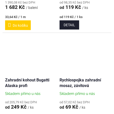
1 390,08 Kč bez DPH
od 98,35 Kč bez DPH
1 682 Kč
119 Kč
od
/ balení
/ ks
Měrná
Měrná
33,64 Kč / 1 m
od 119 Kč / 1 ks
cena:
cena:
DETAIL
Do košíku
Zahradní kohout Bugatti
Rychlospojka zahradní
Alaska profi
mosaz, závitová
Skladem přímo u nás
Skladem přímo u nás
od 205,79 Kč bez DPH
od 57,02 Kč bez DPH
249 Kč
69 Kč
od
od
/ ks
/ ks