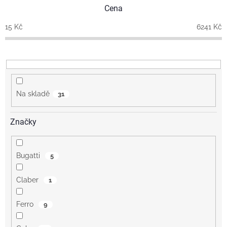
p
Cena
r
o
15
Kč
6241
Kč
d
u
k
t
ů
Na skladě
31
Značky
Bugatti
5
Claber
1
Ferro
9