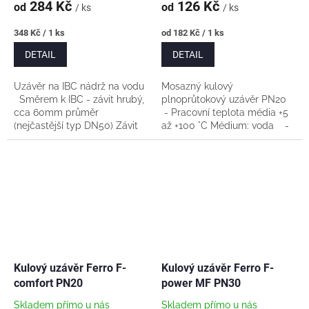
284 Kč
126 Kč
od
od
/ ks
/ ks
Měrná
Měrná
348 Kč / 1 ks
od 182 Kč / 1 ks
cena:
cena:
DETAIL
DETAIL
Uzávěr na IBC nádrž na vodu
Mosazný kulový
Směrem k IBC - závit hrubý,
plnoprůtokový uzávěr PN20
cca 60mm průměr
- Pracovní teplota média +5
(nejčastější typ DN50) Závit
až +100 °C Médium: voda -
kohoutu do redukce nutno
Materiál tělesa a koule:
napakovat - například Loctite
mosaz CW617N-4MS -
55 Vyberte...
Povrch koule: chróm -...
Kulový uzávěr Ferro F-
Kulový uzávěr Ferro F-
comfort PN20
power MF PN30
Skladem přímo u nás
Skladem přímo u nás