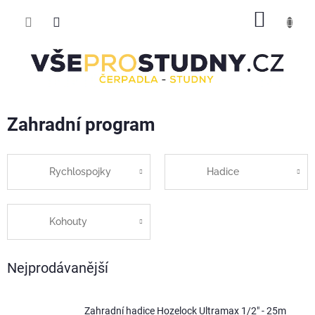
Přejít
NÁKUP
na
obsah
KOŠÍK
Zahradní program
Rychlospojky
Hadice
Kohouty
Nejprodávanější
Zahradní hadice Hozelock Ultramax 1/2" - 25m