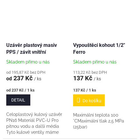
Uzávěr plastový masiv
Vypouštěcí kohout 1/2"
PPS / závit vnitřní
Ferro
Skladem přímo u nás
Skladem přímo u nás
od 195,87 Kč bez DPH
113,22 Kč bez DPH
237 Kč
137 Kč
od
/ ks
/ ks
Měrná
Měrná
od 237 Kč / 1 ks
137 Kč / 1 ks
cena:
cena:
DETAIL
Do košíku
Celoplastový kulový uzávěr
Maximální teplota 100
PN16 Materiál PVC-U Pro
°CMaximální tlak 2,5 MPa
pitnou vodu a další média
(25bar)
Tyto kulové ventily máme
sami dlouhodobě