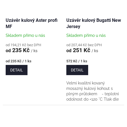
Uzávěr kulový Aster profi
Uzávěr kulový Bugatti New
MF
Jersey
Skladem přímo u nás
Skladem přímo u nás
od 194,21 Kč bez DPH
od 207,44 Kč bez DPH
235 Kč
251 Kč
od
od
/ ks
/ ks
Měrná
Měrná
od 235 Kč / 1 ks
572 Kč / 1 ks
cena:
cena:
DETAIL
DETAIL
Velmi kvalitní kovaný
mosazný kulový kohout s
plným průtokem - teplotní
odolnost do +120 °C Tlak dle
rozměru: - 1/2" PN50 -
3/4" a 1" PN40 - 5/4" a 6/4"
PN30...