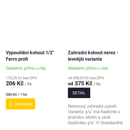
vyzkoušené.
Vypouštěcí kohout 1/2"
Zahradní kohout nerez -
Ferro profi
levnější varianta
Skladem přímo u nás
Skladem přímo u nás
170,25 Kč bez DPH
od 309,92 Kč bez DPH
206 Kč
375 Kč
od
/ ks
/ ks
DETAIL
Měrná
206 Kč / 1 ks
cena:
Do košíku
Nerezový zahradní uzávěr
Varianta 3/4" má hadičník o
průměru 16mm a závit
hadičníku 3/4" !!! Standardně
je to 19mm na 3/4" zahradní