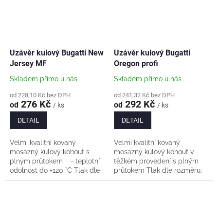
Uzávěr kulový Bugatti New
Uzávěr kulový Bugatti
Jersey MF
Oregon profi
Skladem přímo u nás
Skladem přímo u nás
od 228,10 Kč bez DPH
od 241,32 Kč bez DPH
276 Kč
292 Kč
od
od
/ ks
/ ks
DETAIL
DETAIL
Velmi kvalitní kovaný
Velmi kvalitní kovaný
mosazný kulový kohout s
mosazný kulový kohout v
plným průtokem - teplotní
těžkém provedení s plným
odolnost do +120 °C Tlak dle
průtokem Tlak dle rozměru:
rozměru: - 1/2" PN50 -
- 1/2" PN64 - 3/4" a
3/4" a 1" PN40 - 5/4" a 6/4"
1" PN40 - 5/4" a 6/4" PN25
PN30...
- teplotní...