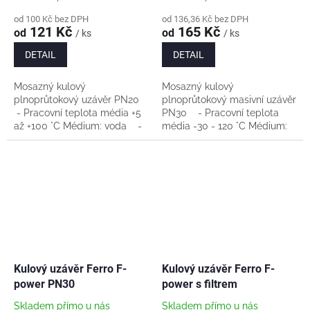
od 100 Kč bez DPH
od 136,36 Kč bez DPH
121 Kč
165 Kč
od
od
/ ks
/ ks
DETAIL
DETAIL
Mosazný kulový
Mosazný kulový
plnoprůtokový uzávěr PN20
plnoprůtokový masivní uzávěr
- Pracovní teplota média +5
PN30 - Pracovní teplota
až +100 °C Médium: voda -
média -30 - 120 °C Médium:
Materiál tělesa a koule:
voda, stlačený vzduch, glykol
mosaz CW617N-4MS -
max 50% - Materiál tělesa a
Povrch koule: chróm -...
koule: mosaz...
Kulový uzávěr Ferro F-
Kulový uzávěr Ferro F-
power PN30
power s filtrem
Skladem přímo u nás
Skladem přímo u nás