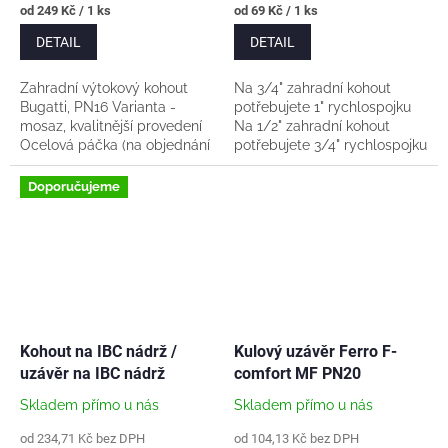
Měrná
Měrná
od 249 Kč / 1 ks
od 69 Kč / 1 ks
cena:
cena:
DETAIL
DETAIL
Zahradní výtokový kohout
Na 3/4" zahradní kohout
Bugatti, PN16 Varianta -
potřebujete 1" rychlospojku
mosaz, kvalitnější provedení
Na 1/2" zahradní kohout
Ocelová páčka (na objednání
potřebujete 3/4" rychlospojku
také možnost nerez páčka)
Použití i pro pitnou vodu dle
Doporučujeme
vyhlášky...
Kohout na IBC nádrž /
Kulový uzávěr Ferro F-
uzávěr na IBC nádrž
comfort MF PN20
Skladem přímo u nás
Skladem přímo u nás
od 234,71 Kč bez DPH
od 104,13 Kč bez DPH