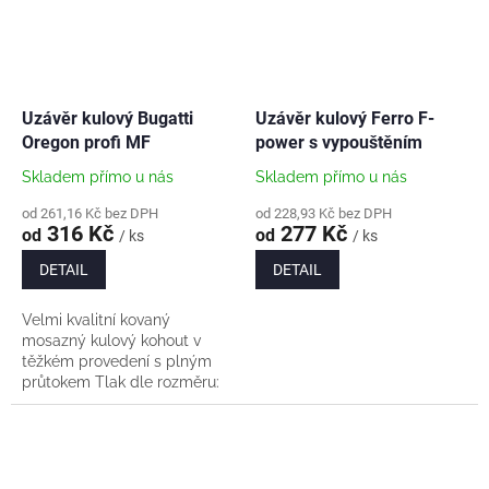
Uzávěr kulový Bugatti
Uzávěr kulový Ferro F-
Oregon profi MF
power s vypouštěním
Skladem přímo u nás
Skladem přímo u nás
od 261,16 Kč bez DPH
od 228,93 Kč bez DPH
316 Kč
277 Kč
od
od
/ ks
/ ks
DETAIL
DETAIL
Velmi kvalitní kovaný
mosazný kulový kohout v
těžkém provedení s plným
průtokem Tlak dle rozměru:
- 1/2" PN64 - 3/4" a
1" PN40 - 5/4" a 6/4" PN25
- teplotní...