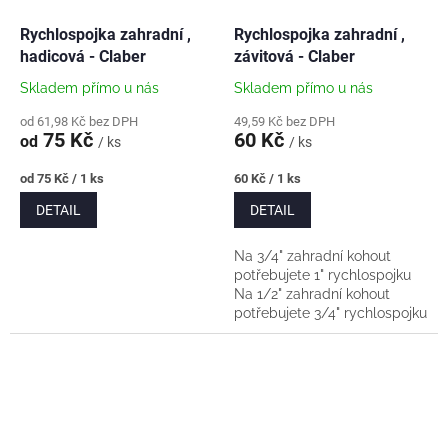
Rychlospojka zahradní ,
Rychlospojka zahradní ,
hadicová - Claber
závitová - Claber
Skladem přímo u nás
Skladem přímo u nás
od 61,98 Kč bez DPH
49,59 Kč bez DPH
75 Kč
60 Kč
od
/ ks
/ ks
Měrná
Měrná
od 75 Kč / 1 ks
60 Kč / 1 ks
cena:
cena:
DETAIL
DETAIL
Na 3/4" zahradní kohout
potřebujete 1" rychlospojku
Na 1/2" zahradní kohout
potřebujete 3/4" rychlospojku