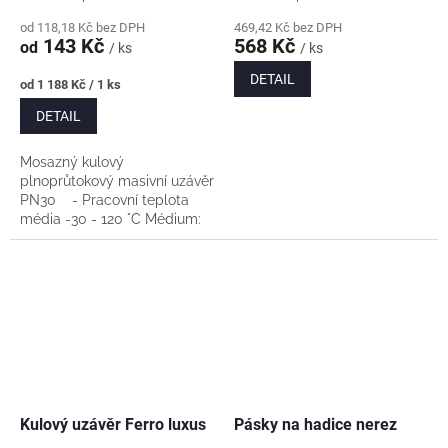
od 118,18 Kč bez DPH
469,42 Kč bez DPH
143 Kč
568 Kč
od
/ ks
/ ks
DETAIL
Měrná
od 1 188 Kč / 1 ks
cena:
DETAIL
Mosazný kulový
plnoprůtokový masivní uzávěr
PN30 - Pracovní teplota
média -30 - 120 °C Médium:
voda, stlačený vzduch, glykol
max 50% - Materiál...
Kulový uzávěr Ferro luxus
Pásky na hadice nerez