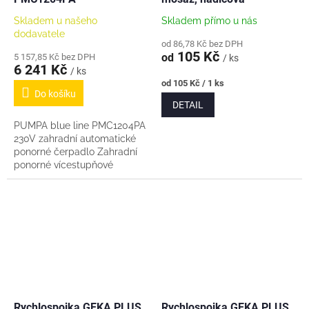
Skladem u našeho
Skladem přímo u nás
dodavatele
od 86,78 Kč bez DPH
105 Kč
od
5 157,85 Kč bez DPH
/ ks
6 241 Kč
/ ks
Měrná
od 105 Kč / 1 ks
Do košíku
cena:
DETAIL
PUMPA blue line PMC1204PA
230V zahradní automatické
ponorné čerpadlo Zahradní
ponorné vícestupňové
automatické čerpadlo
PUMPA blue line PMC1204PA
s nerezovým pláštěm je...
Rychlospojka GEKA PLUS
Rychlospojka GEKA PLUS