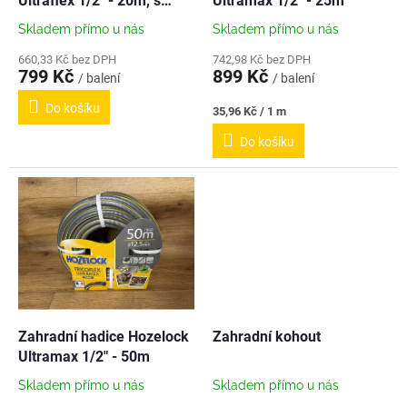
u
Ultraflex 1/2" - 20m, s
Ultramax 1/2" - 25m
k
příslušenstvím
Skladem přímo u nás
Skladem přímo u nás
t
ů
660,33 Kč bez DPH
742,98 Kč bez DPH
799 Kč
899 Kč
/ balení
/ balení
Do košíku
Měrná
35,96 Kč / 1 m
cena:
Do košíku
Zahradní hadice Hozelock
Zahradní kohout
Ultramax 1/2" - 50m
Skladem přímo u nás
Skladem přímo u nás