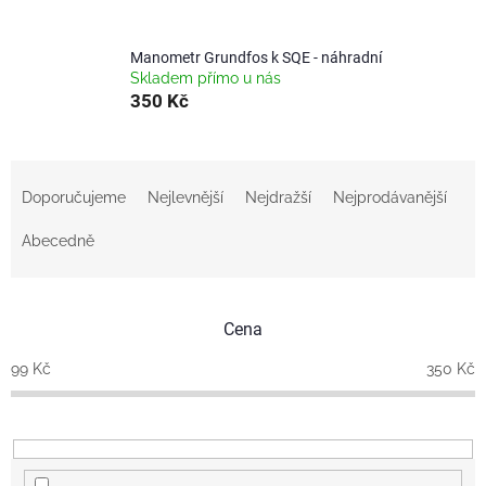
Manometr Grundfos k SQE - náhradní
Skladem přímo u nás
350 Kč
Ř
a
Doporučujeme
Nejlevnější
Nejdražší
Nejprodávanější
z
e
Abecedně
n
í
p
Cena
r
o
99
Kč
350
Kč
d
u
k
t
ů