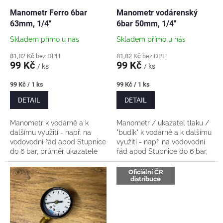
o
d
Manometr Ferro 6bar
Manometr vodárenský
u
63mm, 1/4"
6bar 50mm, 1/4"
k
Skladem přímo u nás
Skladem přímo u nás
t
ů
81,82 Kč bez DPH
81,82 Kč bez DPH
99 Kč
99 Kč
/ ks
/ ks
Měrná
Měrná
99 Kč / 1 ks
99 Kč / 1 ks
cena:
cena:
DETAIL
DETAIL
Manometr k vodárně a k
Manometr / ukazatel tlaku /
dalšímu využití - např. na
"budík" k vodárně a k dalšímu
vodovodní řád apod Stupnice
využití - např. na vodovodní
do 6 bar, průměr ukazatele
řád apod Stupnice do 6 bar,
manometru 63mm Závit
průměr ukazatele
připojení 1/4". Materiál - plast
manometru 50mm Závit
Oficiální ČR
distribuce
tělo a...
připojení 1/4"....