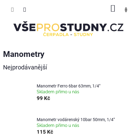
Přejít
NÁKUP
na
obsah
KOŠÍK
Manometry
Nejprodávanější
Manometr Ferro 6bar 63mm, 1/4"
Skladem přímo u nás
99 Kč
Manometr vodárenský 10bar 50mm, 1/4"
Skladem přímo u nás
115 Kč