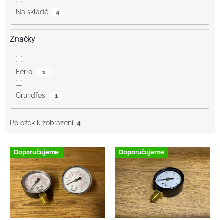
Na skladě
4
Značky
Ferro
1
Grundfos
1
Položek k zobrazení:
4
V
Doporučujeme
Doporučujeme
ý
p
i
s
p
r