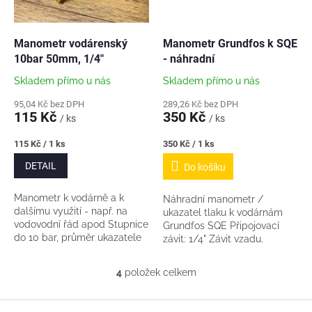
Manometr vodárenský
Manometr Grundfos k SQE
10bar 50mm, 1/4"
- náhradní
Skladem přímo u nás
Skladem přímo u nás
95,04 Kč bez DPH
289,26 Kč bez DPH
115 Kč
350 Kč
/ ks
/ ks
Měrná
Měrná
115 Kč / 1 ks
350 Kč / 1 ks
cena:
cena:
DETAIL
Do košíku
Manometr k vodárně a k
Náhradní manometr /
dalšímu využití - např. na
ukazatel tlaku k vodárnám
vodovodní řád apod Stupnice
Grundfos SQE Připojovací
do 10 bar, průměr ukazatele
závit: 1/4" Závit vzadu.
manometru 50mm Závit
připojení 1/4". Kovové tělo,
4
položek celkem
O
pravé sklo....
v
l
Z