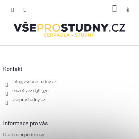
Přejít
NÁKUP
na
obsah
KOŠÍK
Z
á
p
a
Kontakt
t
í
info
@
vseprostudny.cz
(+420) 722 636 370
vseprostudny.cz
Informace pro vás
Obchodní podmínky