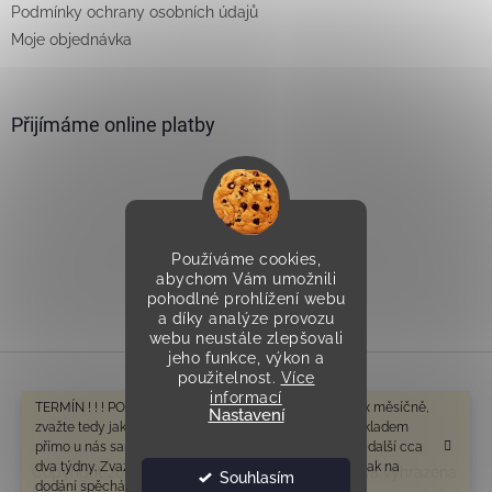
Podmínky ochrany osobních údajů
Moje objednávka
Přijímáme online platby
Používáme cookies,
Vytvořilo Studio Avocado
abychom Vám umožnili
pohodlné prohlížení webu
a díky analýze provozu
webu neustále zlepšovali
jeho funkce, výkon a
použitelnost.
Více
informací
Vytvořil Shoptet
TERMÍN ! ! ! POZOR V tomto období odesíláme cca 1-2x měsíčně,
Nastavení
zvažte tedy jak na dodání spěcháte. Zboží které není skladem
přímo u nás samozřejmě bude mít delší dobu dodání o další cca
dva týdny. Zvažte tedy prosím ještě před objednáním, jak na
Copyright 2026
Všeprostudny.cz
. Všechna práva vyhrazena.
Souhlasím
dodání spěcháte. Děkujeme za pochopení.