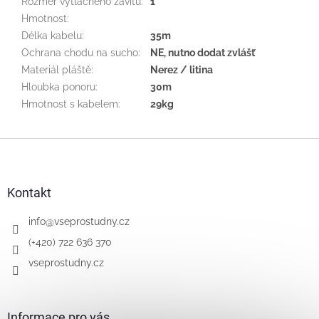
Rozměr výtlačného závitu
:
1"
Hmotnost
:
Délka kabelu
:
35m
Ochrana chodu na sucho
:
NE, nutno dodat zvlášť
Materiál pláště
:
Nerez / litina
Hloubka ponoru
:
30m
Hmotnost s kabelem
:
29kg
Z
á
p
a
Kontakt
t
í
info
@
vseprostudny.cz
(+420) 722 636 370
vseprostudny.cz
Informace pro vás