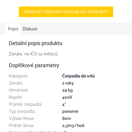
masivní celomosazné zpětné
+ kabel 40m,
klapky profi - Itap EUROPA...
elektronickouregulaci na
konstantní...
ZOBRAZIT VŠECHNY SOUVISEJÍCÍ PRODUKTY
Popis
Diskuze
Detailní popis produktu
Záruka na IČO 12 měsíců.
Doplňkové parametry
Kategorie
:
Čerpadla do vrtů
Záruka
:
2 roky
Hmotnost
:
29 kg
Napětí
:
400V
Průměr čerpadla
:
4"
Typ čerpadla
:
ponorné
Výtlak Hmax
:
80m
Průtok Qmax
:
2,3m3/hod