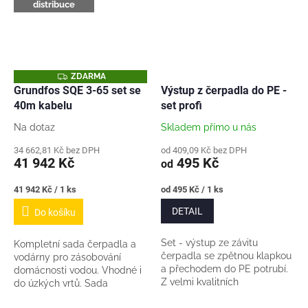
distribuce
Z
ZDARMA
D
Grundfos SQE 3-65 set se
Výstup z čerpadla do PE -
A
40m kabelu
set profi
R
M
A
Na dotaz
Skladem přímo u nás
34 662,81 Kč bez DPH
od 409,09 Kč bez DPH
41 942 Kč
495 Kč
od
Měrná
Měrná
41 942 Kč / 1 ks
od 495 Kč / 1 ks
cena:
cena:
DETAIL
Do košíku
Set - výstup ze závitu
Kompletní sada čerpadla a
čerpadla se zpětnou klapkou
vodárny pro zásobování
a přechodem do PE potrubí.
domácnosti vodou. Vhodné i
Z velmi kvalitních
do úzkých vrtů. Sada
silnostěnných fitinek a
obsahuje 3“ čerpadlo na 230V