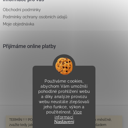
Obchodní podmínky
Podmínky ochrany osobních údajů
Moje objednávka
Přijímáme online platby
Používáme cookies,
Vytvořilo Studio Avocado
abychom Vám umožnili
pohodlné prohlížení webu
a díky analýze provozu
webu neustále zlepšovali
jeho funkce, výkon a
použitelnost.
Více
informací
Vytvořil Shoptet
TERMÍN ! ! ! POZOR V tomto období odesíláme cca 1-2x měsíčně,
Nastavení
zvažte tedy jak na dodání spěcháte. Zboží které není skladem