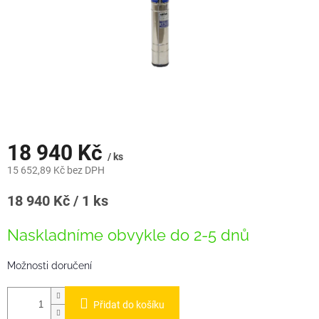
18 940 Kč
/ ks
15 652,89 Kč bez DPH
Měrná
18 940 Kč / 1 ks
cena:
Naskladníme obvykle do 2-5 dnů
Možnosti doručení
Přidat do košíku