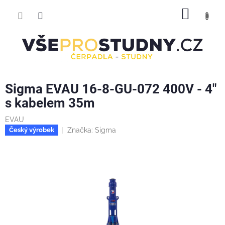
Přejít
NÁKUP
na
obsah
KOŠÍK
Sigma EVAU 16-8-GU-072 400V - 4"
s kabelem 35m
EVAU
Značka:
Sigma
Český výrobek