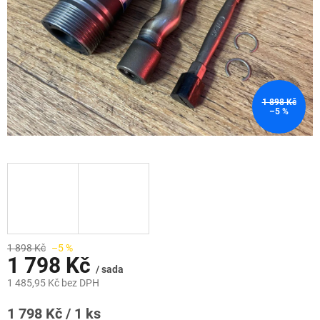
1 898 Kč
–5 %
1 898 Kč
–5 %
1 798 Kč
/ sada
1 485,95 Kč bez DPH
Měrná
1 798 Kč / 1 ks