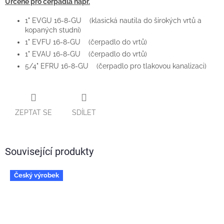
Určené pro čerpadla např.
1" EVGU 16-8-GU (klasická nautila do širokých vrtů a
kopaných studní)
1" EVFU 16-8-GU (čerpadlo do vrtů)
1" EVAU 16-8-GU (čerpadlo do vrtů)
5/4" EFRU 16-8-GU (čerpadlo pro tlakovou kanalizaci)
ZEPTAT SE
SDÍLET
Související produkty
Český výrobek