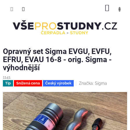
Přejít
NÁKUP
na
obsah
KOŠÍK
Opravný set Sigma EVGU, EVFU,
EFRU, EVAU 16-8 - orig. Sigma -
výhodnější
1141
Značka:
Sigma
Tip
Snížená cena
Český výrobek