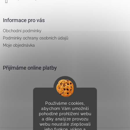
Informace pro vás
Obchodní podmínky
Podmínky ochrany osobních údajů
Moje objednávka
Přijímáme online platby
Používáme cookies,
Vytvořilo Studio Avocado
abychom Vám umožnili
pohodlné prohlížení webu
a díky analýze provozu
webu neustále zlepšovali
jeho funkce, výkon a