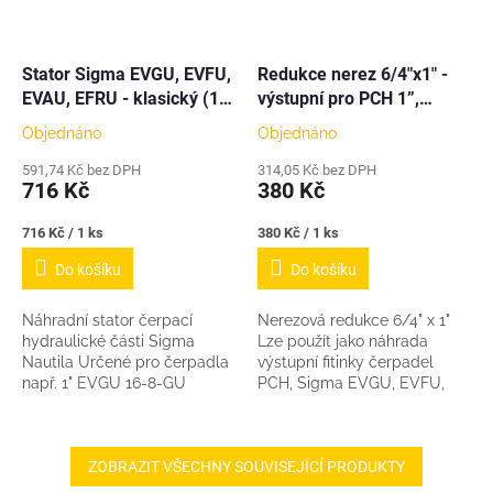
Stator Sigma EVGU, EVFU,
Redukce nerez 6/4"x1" -
EVAU, EFRU - klasický (16-
výstupní pro PCH 1”,
8)
Sigma EVGU, EVFU, EVAU,
Objednáno
Objednáno
591,74 Kč bez DPH
314,05 Kč bez DPH
716 Kč
380 Kč
Měrná
Měrná
716 Kč / 1 ks
380 Kč / 1 ks
cena:
cena:
Do košíku
Do košíku
Náhradní stator čerpací
Nerezová redukce 6/4" x 1"
hydraulické části Sigma
Lze použít jako náhrada
Nautila Určené pro čerpadla
výstupní fitinky čerpadel
např. 1" EVGU 16-8-GU
PCH, Sigma EVGU, EVFU,
(klasická nautila do širokých
EVAU a dalších vřetenových
vrtů a kopaných studní) 1"
čerpadel. Pokud Vám
EVFU...
originální výstup z čerpadla...
ZOBRAZIT VŠECHNY SOUVISEJÍCÍ PRODUKTY