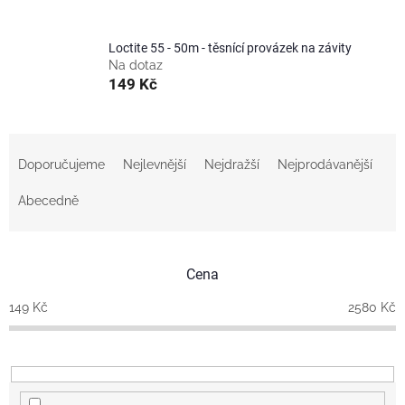
Loctite 55 - 50m - těsnící provázek na závity
Na dotaz
149 Kč
Ř
a
Doporučujeme
Nejlevnější
Nejdražší
Nejprodávanější
z
e
Abecedně
n
í
p
Cena
r
o
149
Kč
2580
Kč
d
u
k
t
ů