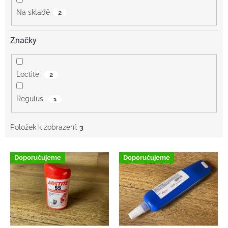
Na skladě
2
Značky
Loctite
2
Regulus
1
Položek k zobrazení:
3
V
Doporučujeme
Doporučujeme
ý
p
i
s
p
r