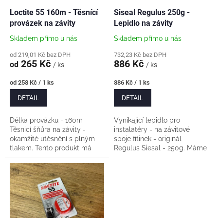
o
d
Loctite 55 160m - Těsnící
Siseal Regulus 250g -
u
provázek na závity
Lepidlo na závity
k
Skladem přímo u nás
Skladem přímo u nás
t
ů
od 219,01 Kč bez DPH
732,23 Kč bez DPH
265 Kč
886 Kč
od
/ ks
/ ks
Měrná
Měrná
od 258 Kč / 1 ks
886 Kč / 1 ks
cena:
cena:
DETAIL
DETAIL
Délka provázku - 160m
Vynikající lepidlo pro
Těsnicí šňůra na závity -
instalatéry - na závitové
okamžité utěsnění s plným
spoje fitinek - originál
tlakem. Tento produkt má
Regulus Siesal - 250g. Máme
schválení pro kontakt s
osobně vyzkoušeno dlouhá
plynem a pitnou vodou a je
léta - vždy perfektní pevnost
certifikovaný pod...
a těsnost spoje....