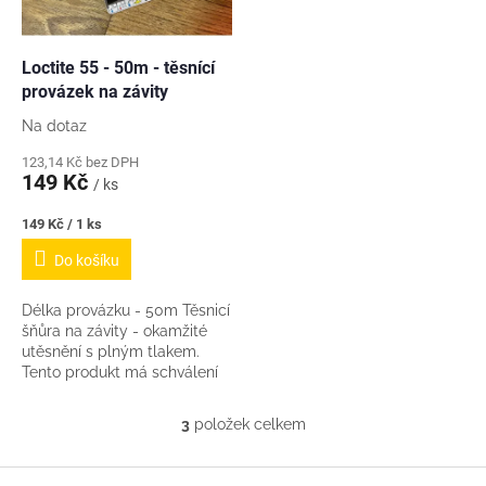
Loctite 55 - 50m - těsnící
provázek na závity
Na dotaz
123,14 Kč bez DPH
149 Kč
/ ks
Měrná
149 Kč / 1 ks
cena:
Do košíku
Délka provázku - 50m Těsnicí
šňůra na závity - okamžité
utěsnění s plným tlakem.
Tento produkt má schválení
pro kontakt s plynem a
pitnou vodou a je
3
položek celkem
O
certifikovaný pod...
v
l
Z