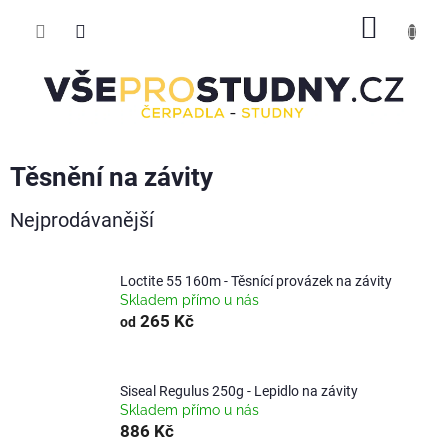
Přejít
NÁKUP
na
obsah
KOŠÍK
Těsnění na závity
Nejprodávanější
Loctite 55 160m - Těsnící provázek na závity
Skladem přímo u nás
265 Kč
od
Siseal Regulus 250g - Lepidlo na závity
Skladem přímo u nás
886 Kč