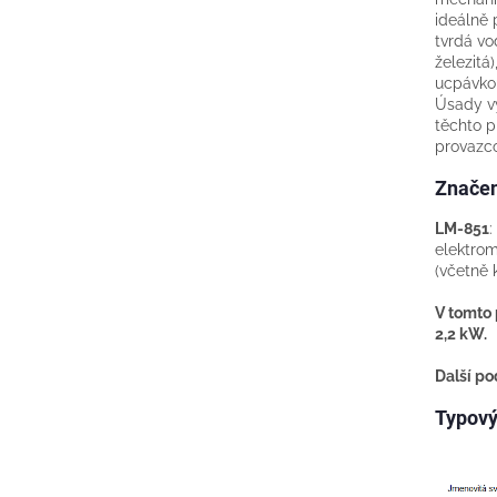
ideálně 
tvrdá v
železitá
ucpávko
Úsady vý
těchto p
provazc
Značen
LM-851
:
elektrom
(včetně 
V tomto 
2,2 kW.
Další po
Typový 