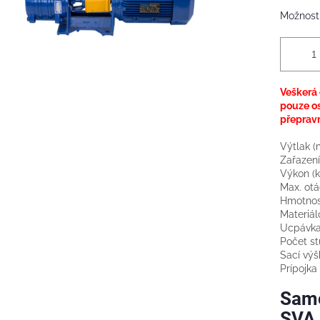
Možnosti
Veškerá 
pouze o
přepravn
Výtlak (
Zařazení
Výkon (
Max. otá
Hmotnos
Materiál
Ucpávk
Počet s
Sací výš
Prípojka
Samo
SVA