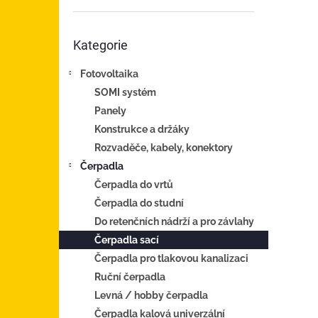
n
e
Přeskočit
l
Kategorie
kategorie
Fotovoltaika
SOMI systém
Panely
Konstrukce a držáky
Rozvaděče, kabely, konektory
Čerpadla
Čerpadla do vrtů
Čerpadla do studní
Do retenčních nádrží a pro závlahy
Čerpadla sací
Čerpadla pro tlakovou kanalizaci
Ruční čerpadla
Levná / hobby čerpadla
Čerpadla kalová univerzální