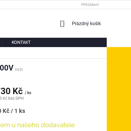
Ů
MOJE OBJEDNÁVKA
Přihlášení
NÁKUPNÍ
Prázdný košík
KOŠÍK
KONTAKT
400V
2431
730 Kč
/ ks
3 Kč bez DPH
á
 Kč / 1 ks
dem u našeho dodavatele