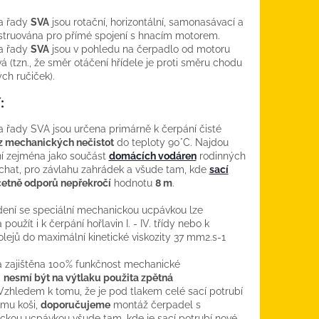
a řady
SVA
jsou rotační, horizontální, samonasávací a
struována pro přímé spojení s hnacím motorem.
a řady
SVA
jsou v pohledu na čerpadlo od motoru
vá (tzn., že směr otáčení hřídele je proti směru chodu
ch ručiček).
:
 řady SVA jsou určena primárně k čerpání čisté
z mechanických nečistot
do teploty 90°C. Najdou
í zejména jako součást
domácích vodáren
rodinných
hat, pro závlahu zahrádek a všude tam, kde
sací
etně odporů nepřekročí
hodnotu
8 m
.
ení se speciální mechanickou ucpávkou lze
použít i k čerpání hořlavin I. - IV. třídy nebo k
olejů do maximální kinetické viskozity 37 mm2.s-1
 zajištěna 100% funkčnost mechanické
,
nesmí být na výtlaku použita zpětná
Vzhledem k tomu, že je pod tlakem celé sací potrubí
ímu koši,
doporučujeme
montáž čerpadel s
kou ucpávkou všude tam, kde je sací potrubí nové,