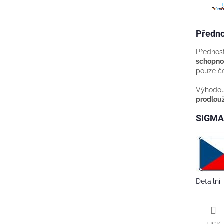
Předno
Přednost
schopno
pouze če
Výhodou
prodlouž
SIGMA 
Detailní