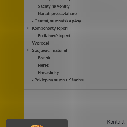
Šachty na ventily
Nářadí pro závlaháře
- Ostatní, studnařské pěny
Komponenty topení
Podlahové topení
Výprodej
Spojovací materiál
Pozink
Nerez
Hmoždinky
- Poklop na studnu / šachtu
Z
á
p
a
t
Kontakt
í