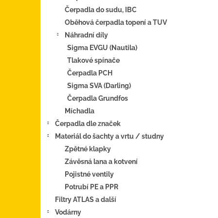
Čerpadla do sudu, IBC
Oběhová čerpadla topení a TUV
Náhradní díly
Sigma EVGU (Nautila)
Tlakové spínače
Čerpadla PCH
Sigma SVA (Darling)
Čerpadla Grundfos
Míchadla
Čerpadla dle značek
Materiál do šachty a vrtu / studny
Zpětné klapky
Závěsná lana a kotvení
Pojistné ventily
Potrubí PE a PPR
Filtry ATLAS a další
Vodárny