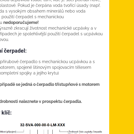
plastové. Pokud je čerpána voda tvořící úsady (např.
oda s vysokým obsahem minerálů nebo voda
), použití čerpadel s mechanickou
u
nedoporučujeme!
razně zkracují životnost mechanické ucpávky
a v
řípadech je spolehlivější použití čerpadel s ucpávkou
ovou.
í čerpadel:
 přírubové čerpadlo s mechanickou ucpávkou a s
otorem, spojené litinovým spojovacím tělesem
kompletní spojky a jejího krytu)
případě se jedná o čerpadlo třístupňové s motorem
drobnosti naleznete v prospektu čerpadla.
klíč: