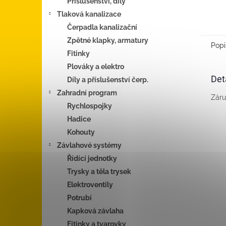
Příslušenství, díly
Tlaková kanalizace
Čerpadla kanalizační
Zpětné klapky, armatury
Popi
Fitinky
Plováky a elektro
Det
Díly a příslušenství čerp.
Zahradní program
Záru
Rychlospojky
Hadice
Kohouty
Závlahové systémy
Řídící jednotky
Trysky a těla trysek
Elektroventily
Potrubí
Kapková závlaha
Fitinky a tvarovky