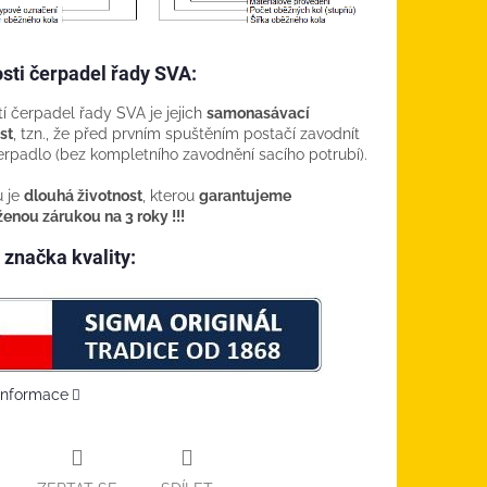
sti čerpadel řady SVA:
í čerpadel řady SVA je jejich
samonasávací
st
, tzn., že před prvním spuštěním postačí zavodnít
rpadlo (bez kompletního zavodnění sacího potrubí).
 je
dlouhá životnost
, kterou
garantujeme
enou zárukou na 3 roky !!!
značka kvality:
 informace