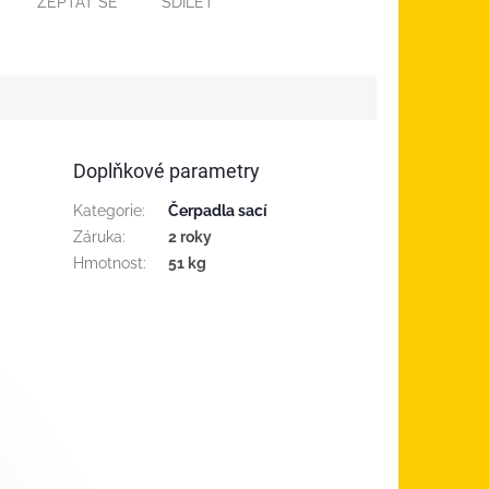
ZEPTAT SE
SDÍLET
Doplňkové parametry
Kategorie
:
Čerpadla sací
Záruka
:
2 roky
Hmotnost
:
51 kg