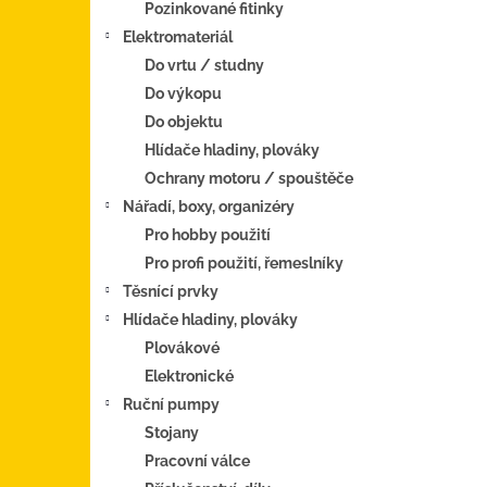
Pozinkované fitinky
Elektromateriál
Do vrtu / studny
Do výkopu
Do objektu
Hlídače hladiny, plováky
Ochrany motoru / spouštěče
Nářadí, boxy, organizéry
Pro hobby použití
Pro profi použití, řemeslníky
Těsnící prvky
Hlídače hladiny, plováky
Plovákové
Elektronické
Ruční pumpy
Stojany
Pracovní válce