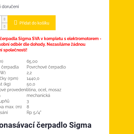
 doručení
Přidat do košíku
čerpadla Sigma SVA v kompletu s elektromotorem -
sobní odběr dle dohody. Nezasíláme žádnou
í společností!
m)
65,00
 čerpadla
Povrchové čerpadlo
kW)
2,2
čky (rpm)
1440,0
t (kg)
50,0
ové provedení
litina, ocel, mosaz
a
mechanická
tupňů
3
ka max. (m)
8
 sání
Rp 5/4"
nasávací čerpadlo Sigma