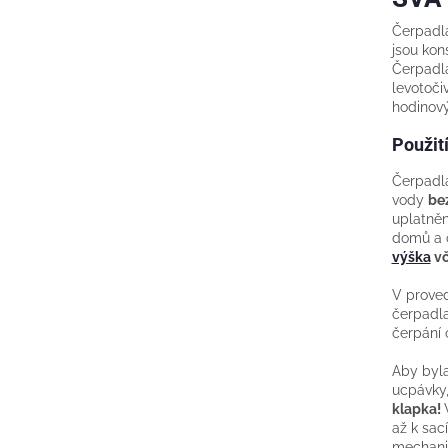
Čerpadl
jsou kon
Čerpadl
levotoči
hodinový
Použití
Čerpadla
vody
be
uplatněn
domů a c
výška
vč
V proved
čerpadla 
čerpání 
Aby byla
ucpávky
klapka!
až k sac
mechanic