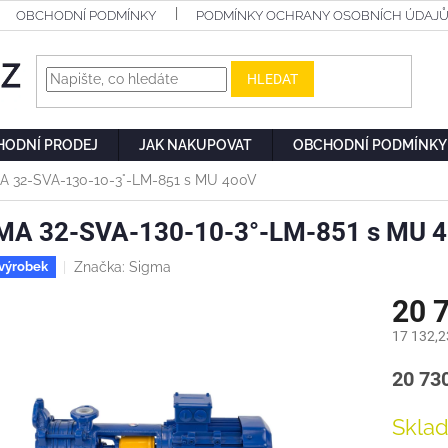
OBCHODNÍ PODMÍNKY
PODMÍNKY OCHRANY OSOBNÍCH ÚDAJ
HLEDAT
HODNÍ PRODEJ
JAK NAKUPOVAT
OBCHODNÍ PODMÍNKY
A 32-SVA-130-10-3°-LM-851 s MU 400V
MA 32-SVA-130-10-3°-LM-851 s MU 
Značka:
Sigma
výrobek
20 
17 132,2
Měrn
20 730
cena:
Skla