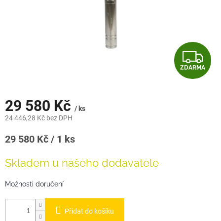
Z
ZDARMA
D
A
29 580 Kč
/ ks
R
24 446,28 Kč bez DPH
M
Měrná
29 580 Kč / 1 ks
cena:
A
Skladem u našeho dodavatele
Možnosti doručení
Přidat do košíku