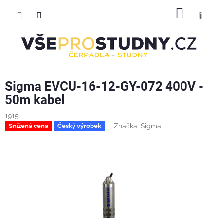
Přejít
NÁKUP
na
obsah
KOŠÍK
Sigma EVCU-16-12-GY-072 400V -
50m kabel
1915
Značka:
Sigma
Snížená cena
Český výrobek