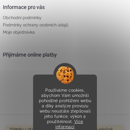
Informace pro vás
Obchodní podmínky
Podmínky ochrany osobních údajů
Moje objednávka
Přijímáme online platby
Používáme cookies,
Vytvořilo Studio Avocado
abychom Vám umožnili
pohodlné prohlížení webu
a díky analýze provozu
webu neustále zlepšovali
jeho funkce, výkon a
použitelnost.
Více
informací
Vytvořil Shoptet
TERMÍN ! ! ! POZOR V tomto období odesíláme cca 1-2x měsíčně,