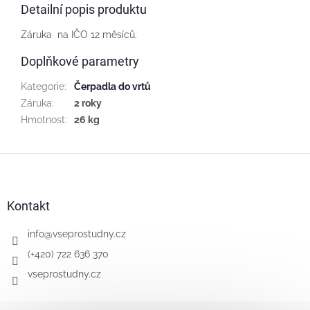
Detailní popis produktu
Záruka na IČO 12 měsíců.
Doplňkové parametry
Kategorie
:
Čerpadla do vrtů
Záruka
:
2 roky
Hmotnost
:
26 kg
Z
á
p
a
Kontakt
t
í
info
@
vseprostudny.cz
(+420) 722 636 370
vseprostudny.cz