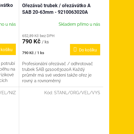
ávátko
Ořezávač trubek / ořezávátko A
SAB 20-63mm - 9210063020A
mo u nás
Skladem přímo u nás
652,89 Kč bez DPH
790 Kč
/ ks
 košíku
Do košíku
Měrná
790 Kč / 1 ks
cena:
 potrubí
Profesionální ořezávač / odhrotovač
áběhu na
trubek SAB 9210063020A Každý
rizikové
průměr má své vedení takže ořez je
cích
rovný a rovnoměrný
VEL/NIZ
Kód:
STANL/ORG/VEL/VYS