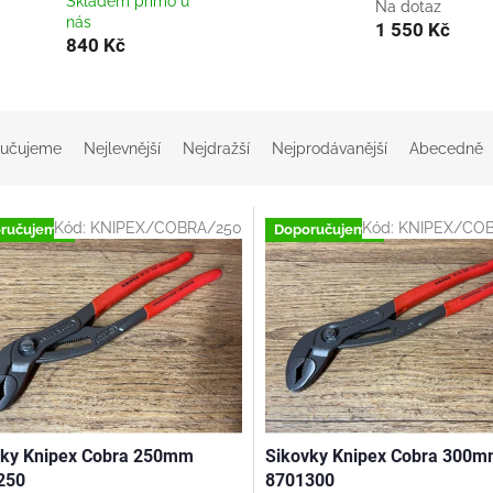
Skladem přímo u
Na dotaz
nás
1 550 Kč
840 Kč
učujeme
Nejlevnější
Nejdražší
Nejprodávanější
Abecedně
Kód:
KNIPEX/COBRA/250
Kód:
KNIPEX/CO
ručujeme
Doporučujeme
vky Knipex Cobra 250mm
Sikovky Knipex Cobra 300
250
8701300