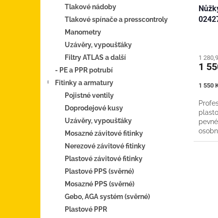
Tlakové nádoby
Nůžky
0242
Tlakové spínače a presscontroly
Manometry
Uzávěry, vypoušťáky
Filtry ATLAS a další
1 280,
1 5
- PE a PPR potrubí
Fitinky a armatury
Měrná
1 550 K
cena:
Pojistné ventily
Profe
Doprodejové kusy
plast
Uzávěry, vypoušťáky
pevné
osobn
Mosazné závitové fitinky
Maxim
Nerezové závitové fitinky
Plastové závitové fitinky
Plastové PPS (svěrné)
Mosazné PPS (svěrné)
Gebo, AGA systém (svěrné)
Plastové PPR