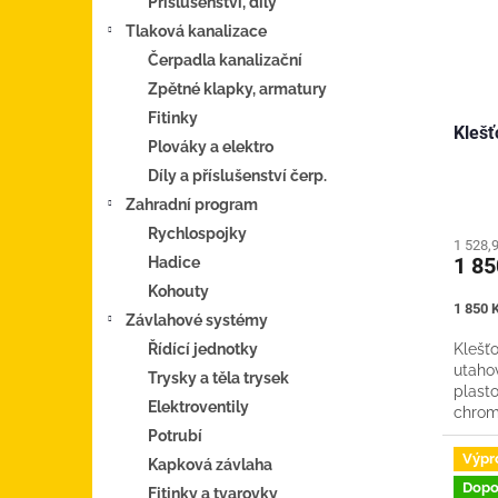
Příslušenství, díly
Tlaková kanalizace
Čerpadla kanalizační
Zpětné klapky, armatury
Fitinky
Klešť
Plováky a elektro
Díly a příslušenství čerp.
Zahradní program
Rychlospojky
1 528,
1 8
Hadice
Kohouty
Měrná
1 850 K
Závlahové systémy
cena:
Řídící jednotky
Klešť
utaho
Trysky a těla trysek
plast
Elektroventily
chrom
apod).
Potrubí
Výpr
Kapková závlaha
Dopo
Fitinky a tvarovky