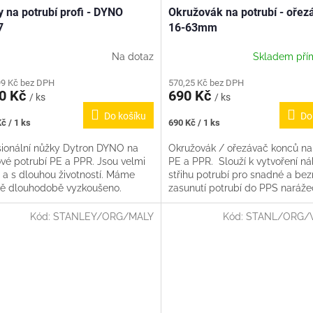
 na potrubí profi - DYNO
Okružovák na potrubí - ořez
7
16-63mm
Na dotaz
Skladem pří
99 Kč bez DPH
570,25 Kč bez DPH
50 Kč
690 Kč
/ ks
/ ks
Do košíku
Do
Měrná
č / 1 ks
690 Kč / 1 ks
cena:
sionální nůžky Dytron DYNO na
Okružovák / ořezávač konců na
ové potrubí PE a PPR. Jsou velmi
PE a PPR. Slouží k vytvoření n
 a s dlouhou životností. Máme
střihu potrubí pro snadné a bez
ě dlouhodobě vyzkoušeno.
zasunutí potrubí do PPS naráže
ální průměr potrubí 42mm.
spojů. Průměr potrubí...
Kód:
STANLEY/ORG/MALY
Kód:
STANL/ORG/