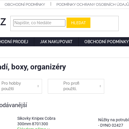
OBCHODNÍ PODMÍNKY
PODMÍNKY OCHRANY OSOBNÍCH ÚDAJ
HLEDAT
HODNÍ PRODEJ
JAK NAKUPOVAT
OBCHODNÍ PODMÍNKY
dí, boxy, organizéry
Pro hobby
Pro profi
použití
použití,
řemeslníky
odávanější
Sikovky Knipex Cobra
Nůžky na potrubí 
300mm 8701300
- DYNO 02427