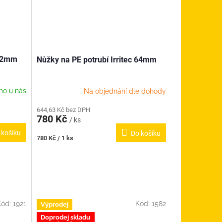
 42mm
Nůžky na PE potrubí Irritec 64mm
mo u nás
Na objednání dle dohody
644,63 Kč bez DPH
780 Kč
/ ks
 košíku
Do košíku
Měrná
780 Kč / 1 ks
cena:
Kód:
1921
Kód:
1582
Výprodej
Doprodej skladu