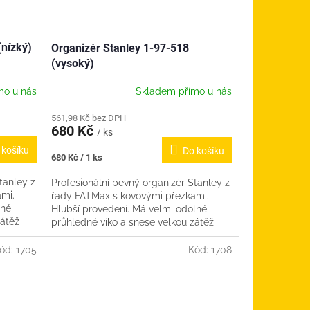
(nízký)
Organizér Stanley 1-97-518
(vysoký)
mo u nás
Skladem přímo u nás
561,98 Kč bez DPH
680 Kč
/ ks
 košíku
Do košíku
Měrná
680 Kč / 1 ks
cena:
tanley z
Profesionální pevný organizér Stanley z
mi.
řady FATMax s kovovými přezkami.
lné
Hlubší provedení. Má velmi odolné
zátěž
průhledné víko a snese velkou zátěž
jsou...
naplněným materiálem. Vaničky...
ód:
1705
Kód:
1708