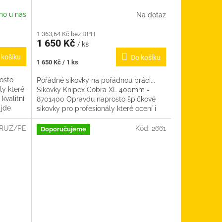
mo u nás
Na dotaz
1 363,64 Kč bez DPH
1 650 Kč
/ ks
 košíku
Do košíku
Měrná
1 650 Kč / 1 ks
cena:
osto
Pořádné sikovky na pořádnou práci...
ly které
Sikovky Knipex Cobra XL 400mm -
 kvalitní
8701400 Opravdu naprosto špičkové
 jde
sikovky pro profesionály které ocení i
každý kutil, který má rád...
RUZ/PE
Kód:
2661
Doporučujeme