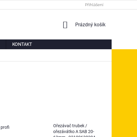
Ů
MOJE OBJEDNÁVKA
Přihlášení
NÁKUPNÍ
Prázdný košík
KOŠÍK
KONTAKT
Ořezávač trubek /
profi
ořezávátko A SAB 20-