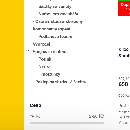
Dopr
Šachty na ventily
- 
Nářadí pro závlaháře
- Ostatní, studnařské pěny
Komponenty topení
Podlahové topení
Výprodej
Klíče
Spojovací materiál
Staub
Pozink
Nerez
Hmoždinky
537,19
- Poklop na studnu / šachtu
650
Měrná
650 Kč 
cena:
Cena
Profe
konekt
95
Kč
2720
Kč
tvůrce
Vhodn
použit