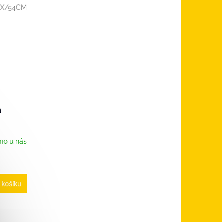
EX/54CM
m
mo u nás
 košíku