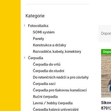
n
e
Přeskočit
l
Kategorie
kategorie
Fotovoltaika
Ř
a
SOMI systém
Dopor
z
Panely
e
Konstrukce a držáky
V
n
Rozvaděče, kabely, konektory
Dopo
ý
í
Čerpadla
p
p
Čerpadla do vrtů
i
r
s
o
Čerpadla do studní
p
d
Do retenčních nádrží a pro závlahy
r
u
Čerpadla sací
o
k
Čerpadla pro tlakovou kanalizaci
d
t
Ruční čerpadla
u
ů
Siko
k
Levná / hobby čerpadla
8701
t
Čerpadla kalová univerzální