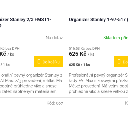
izér Stanley 2/3 FMST1-
Organizér Stanley 1-97-517 
9
Na dotaz
Skladem pří
 Kč bez DPH
516,53 Kč bez DPH
 Kč
625 Kč
/ ks
/ ks
Do košíku
Do
Měrná
/ 1 ks
625 Kč / 1 ks
cena:
ionální pevný organizér Stanley z
Profesionální pevný organizér S
FATMax. 2/3 provedení, mělké. Má
řady FATMax s kovovými přezka
 odolné průhledné víko a snese
Mělké provedení. Má velmi odo
u zátěž naplněným materiálem.
průhledné víko a snese velkou 
y jsou vyjímatelné a...
naplněným materiálem. Vaničky 
Kód:
607
K