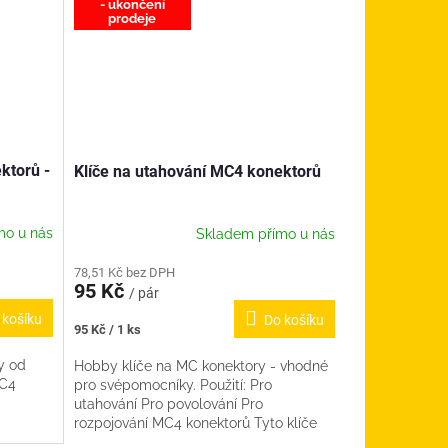
- ukončení
prodeje
ktorů -
Klíče na utahování MC4 konektorů
mo u nás
Skladem přímo u nás
78,51 Kč bez DPH
95 Kč
/ pár
 košíku
Do košíku
Měrná
95 Kč / 1 ks
cena:
y od
Hobby klíče na MC konektory - vhodné
MC4
pro svépomocníky. Použití: Pro
utahování Pro povolování Pro
rozpojování MC4 konektorů Tyto klíče
líče...
nelze použít na verzi MC4 Evo2