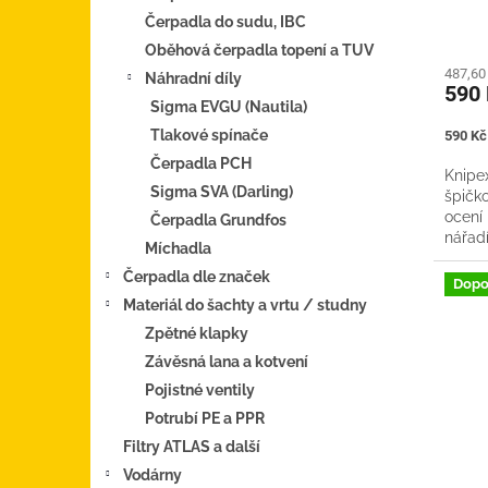
ů
Čerpadla do sudu, IBC
Oběhová čerpadla topení a TUV
487,60
Náhradní díly
590
Sigma EVGU (Nautila)
Tlakové spínače
Měrná
590 Kč 
cena:
Čerpadla PCH
Knipe
Sigma SVA (Darling)
špičko
ocení 
Čerpadla Grundfos
nářad
Míchadla
sama. 
Čerpadla dle značek
Dopo
Materiál do šachty a vrtu / studny
Zpětné klapky
Závěsná lana a kotvení
Pojistné ventily
Potrubí PE a PPR
Filtry ATLAS a další
Vodárny