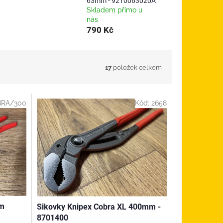
63mm - 9210063020A
Skladem přímo u
nás
790 Kč
17
položek celkem
BRA/300
Kód:
2658
mm
Sikovky Knipex Cobra XL 400mm -
8701400