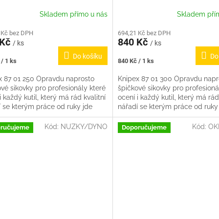
Skladem přímo u nás
Skladem pří
 Kč bez DPH
694,21 Kč bez DPH
 Kč
840 Kč
/ ks
/ ks
Do košíku
Do
Měrná
/ 1 ks
840 Kč / 1 ks
cena:
x 87 01 250 Opravdu naprosto
Knipex 87 01 300 Opravdu napr
vé sikovky pro profesionály které
špičkové sikovky pro profesioná
i každý kutil, který má rád kvalitní
ocení i každý kutil, který má rád
í se kterým práce od ruky jde
nářadí se kterým práce od ruky
Žádné žvýkání,...
sama. Žádné žvýkání,...
Kód:
NUZKY/DYNO
Kód:
OK
ručujeme
Doporučujeme