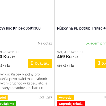
ový klíč Knipex 8601300
Nůžky na PE potrubí Irritec
Na dotaz
Skladem pří
93 Kč bez DPH
379,34 Kč bez DPH
50 Kč
459 Kč
/ ks
/ ks
Do košíku
Do
Měrná
č / 1 ks
459 Kč / 1 ks
cena:
ový klíč Knipex vhodný pro
vání a povolování matic včetně
ových (průchodky kabelu atd) a
ovaných (vodovodní baterie
 Nahrazuje stranové klíče až do...
Kód:
1927
odej
Výprodej
ručujeme
Doprodej skladu