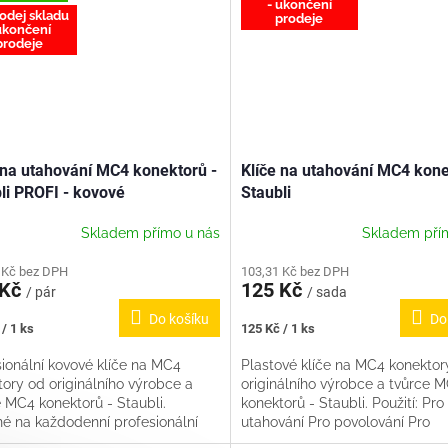
- ukončení
odej skladu
prodeje
ukončení
prodeje
 na utahování MC4 konektorů -
Klíče na utahování MC4 kone
li PROFI - kovové
Staubli
Skladem přímo u nás
Skladem pří
 Kč bez DPH
103,31 Kč bez DPH
 Kč
125 Kč
/ pár
/ sada
Do košíku
Do
Měrná
/ 1 ks
125 Kč / 1 ks
cena:
sionální kovové klíče na MC4
Plastové klíče na MC4 konektor
ory od originálního výrobce a
originálního výrobce a tvůrce 
 MC4 konektorů - Staubli.
konektorů - Staubli. Použití: Pro
é na každodenní profesionální
utahování Pro povolování Pro
í. Tyto klíče potřebujete pro...
rozpojování MC4 konektorů Tyto k