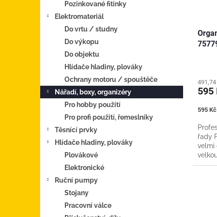
Pozinkované fitinky
Elektromateriál
Do vrtu / studny
Organ
Do výkopu
7577
Do objektu
Hlídače hladiny, plováky
Ochrany motoru / spouštěče
491,74
595
Nářadí, boxy, organizéry
Pro hobby použití
Měrná
595 Kč 
Pro profi použití, řemeslníky
cena:
Profes
Těsnící prvky
řady 
Hlídače hladiny, plováky
velmi
Plovákové
velko
Vaničk
Elektronické
Ruční pumpy
Stojany
Pracovní válce