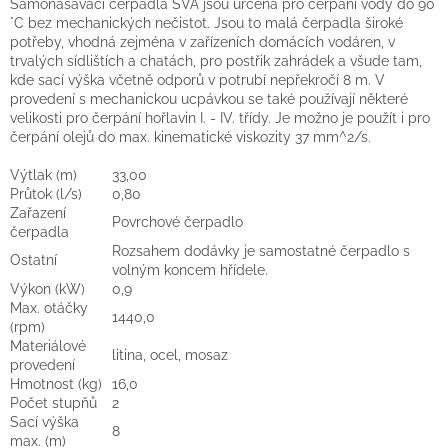
Samonasávací čerpadla SVA jsou určena pro čerpání vody do 90
°C bez mechanických nečistot. Jsou to malá čerpadla široké
potřeby, vhodná zejména v zařízeních domácích vodáren, v
trvalých sídlištích a chatách, pro postřik zahrádek a všude tam,
kde sací výška včetně odporů v potrubí nepřekročí 8 m. V
provedení s mechanickou ucpávkou se také používají některé
velikosti pro čerpání hořlavin I. - IV. třídy. Je možno je použít i pro
čerpání olejů do max. kinematické viskozity 37 mm^2/s.
Výtlak (m)
33,00
Průtok (l/s)
0,80
Zařazení
Povrchové čerpadlo
čerpadla
Rozsahem dodávky je samostatné čerpadlo s
Ostatní
volným koncem hřídele.
Výkon (kW)
0,9
Max. otáčky
1440,0
(rpm)
Materiálové
litina, ocel, mosaz
provedení
Hmotnost (kg)
16,0
Počet stupňů
2
Sací výška
8
max. (m)