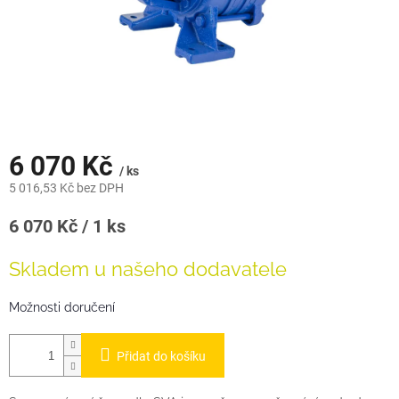
6 070 Kč
/ ks
5 016,53 Kč bez DPH
Měrná
6 070 Kč / 1 ks
cena:
Skladem u našeho dodavatele
Možnosti doručení
Přidat do košíku