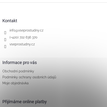
Z
á
p
a
Kontakt
t
í
info
@
vseprostudny.cz
(+420) 722 636 370
vseprostudny.cz
Informace pro vás
Obchodní podmínky
Podmínky ochrany osobních údajů
Moje objednávka
Přijímáme online platby