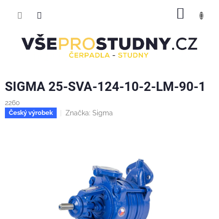
Přejít
NÁKUP
na
obsah
KOŠÍK
SIGMA 25-SVA-124-10-2-LM-90-1
2260
Značka:
Sigma
Český výrobek