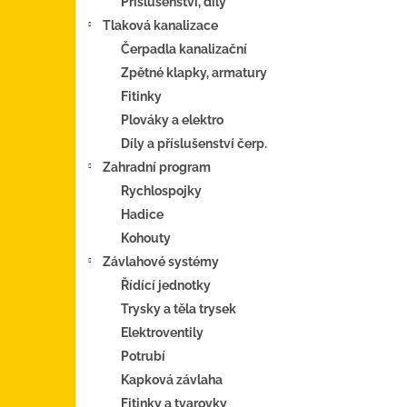
Příslušenství, díly
Tlaková kanalizace
Čerpadla kanalizační
Zpětné klapky, armatury
Fitinky
Plováky a elektro
Díly a příslušenství čerp.
Zahradní program
Rychlospojky
Hadice
Kohouty
Závlahové systémy
Řídící jednotky
Trysky a těla trysek
Elektroventily
Potrubí
Kapková závlaha
Fitinky a tvarovky