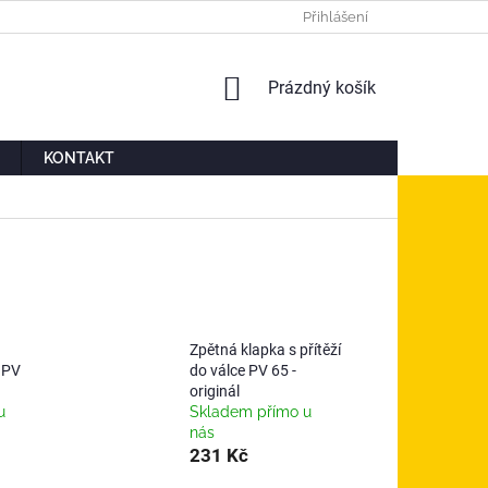
Ů
MOJE OBJEDNÁVKA
Přihlášení
NÁKUPNÍ
Prázdný košík
KOŠÍK
KONTAKT
Zpětná klapka s přítěží
 PV
do válce PV 65 -
originál
u
Skladem přímo u
nás
231 Kč