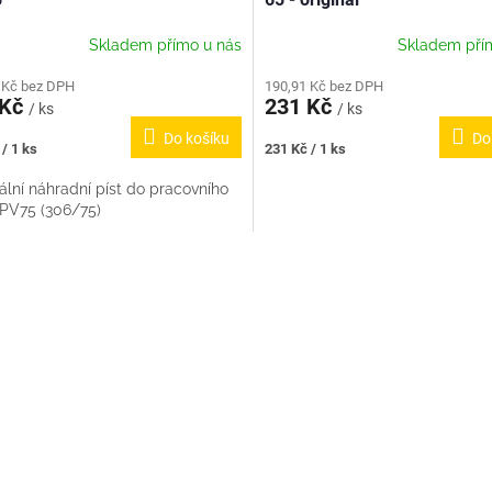
Skladem přímo u nás
Skladem pří
 Kč bez DPH
190,91 Kč bez DPH
 Kč
231 Kč
/ ks
/ ks
Do košíku
Do
Měrná
/ 1 ks
231 Kč / 1 ks
cena:
ální náhradní píst do pracovního
 PV75 (306/75)
O
v
l
á
d
a
c
í
p
r
v
k