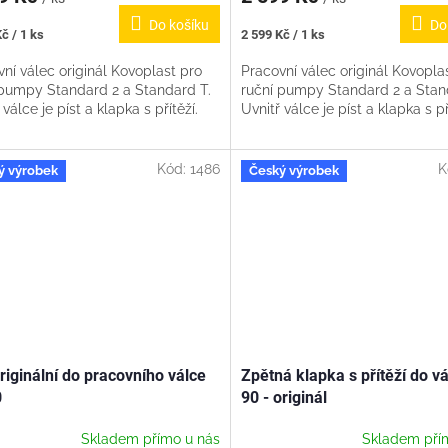
Do košíku
Do
Měrná
č / 1 ks
2 599 Kč / 1 ks
cena:
ní válec originál Kovoplast pro
Pracovní válec originál Kovopla
 pumpy Standard 2 a Standard T.
ruční pumpy Standard 2 a Stan
 válce je píst a klapka s přítěží.
Uvnitř válce je píst a klapka s př
Kód:
1486
K
ý výrobek
Český výrobek
originální do pracovního válce
Zpětná klapka s přítěží do v
0
90 - originál
Skladem přímo u nás
Skladem pří