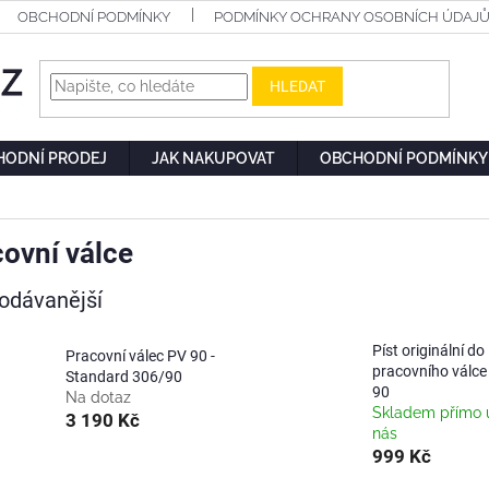
OBCHODNÍ PODMÍNKY
PODMÍNKY OCHRANY OSOBNÍCH ÚDAJ
HLEDAT
HODNÍ PRODEJ
JAK NAKUPOVAT
OBCHODNÍ PODMÍNKY
ovní válce
odávanější
Píst originální do
Pracovní válec PV 90 -
pracovního válce
Standard 306/90
90
Na dotaz
Skladem přímo 
3 190 Kč
nás
999 Kč