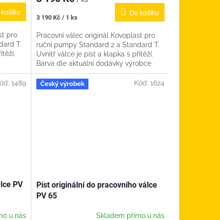
 košíku
Do košíku
Měrná
3 190 Kč / 1 ks
cena:
st pro
Pracovní válec originál Kovoplast pro
dard T.
ruční pumpy Standard 2 a Standard T.
ítěží.
Uvnitř válce je píst a klapka s přítěží.
Barva dle aktuální dodávky výrobce
(zelená, černá).
ód:
1489
Kód:
1624
Český výrobek
álce PV
Píst originální do pracovního válce
PV 65
mo u nás
Skladem přímo u nás