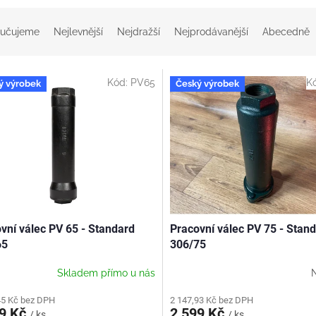
učujeme
Nejlevnější
Nejdražší
Nejprodávanější
Abecedně
Kód:
PV65
K
ý výrobek
Český výrobek
vní válec PV 65 - Standard
Pracovní válec PV 75 - Stan
65
306/75
Skladem přímo u nás
45 Kč bez DPH
2 147,93 Kč bez DPH
99 Kč
2 599 Kč
/ ks
/ ks