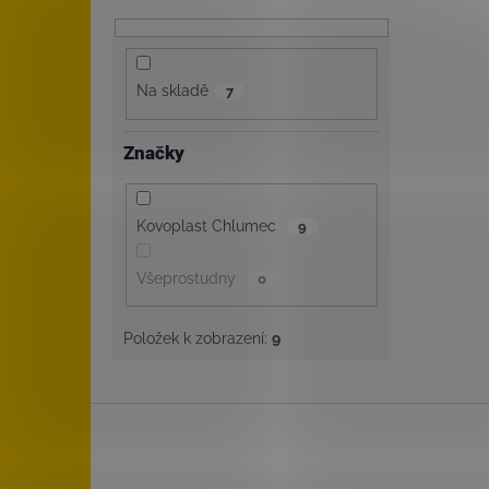
Na skladě
7
Značky
Kovoplast Chlumec
9
Všeprostudny
0
Položek k zobrazení:
9
Z
á
p
a