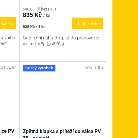
690,08 Kč bez DPH
835 Kč
/ ks
 košíku
Do košíku
Měrná
835 Kč / 1 ks
cena:
acovního
Originální náhradní píst do pracovního
last
válce PV65 (308/65)
UMPY
ód:
2482
Kód:
1861
Český výrobek
álce PV
Zpětná klapka s přítěží do válce PV