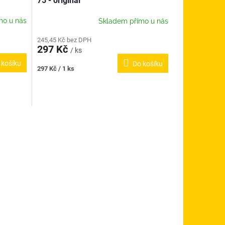
75 - originál
mo u nás
Skladem přímo u nás
245,45 Kč bez DPH
297 Kč
/ ks
 košíku
Do košíku
Měrná
297 Kč / 1 ks
cena: