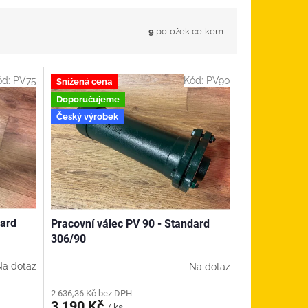
9
položek celkem
ód:
PV75
Kód:
PV90
Snížená cena
Doporučujeme
Český výrobek
dard
Pracovní válec PV 90 - Standard
306/90
Na dotaz
Na dotaz
2 636,36 Kč bez DPH
3 190 Kč
/ ks