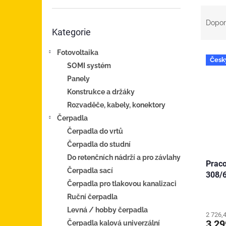
n
Ř
e
a
Přeskočit
l
Dopor
Kategorie
z
kategorie
e
Fotovoltaika
V
n
Česk
ý
í
SOMI systém
p
p
Panely
i
r
Konstrukce a držáky
s
o
Rozvaděče, kabely, konektory
p
d
Čerpadla
r
u
o
k
Čerpadla do vrtů
d
t
Čerpadla do studní
u
ů
Do retenčních nádrží a pro závlahy
Praco
k
Čerpadla sací
308/
t
Čerpadla pro tlakovou kanalizaci
ů
Ruční čerpadla
Levná / hobby čerpadla
2 726,
3 2
Čerpadla kalová univerzální