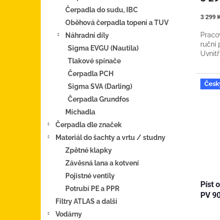
Čerpadla do sudu, IBC
Měrná
3 299 K
Oběhová čerpadla topení a TUV
cena:
Pracov
Náhradní díly
ruční
Sigma EVGU (Nautila)
Uvnitř
Tlakové spínače
Čerpadla PCH
Česk
Sigma SVA (Darling)
Čerpadla Grundfos
Míchadla
Čerpadla dle značek
Materiál do šachty a vrtu / studny
Zpětné klapky
Závěsná lana a kotvení
Pojistné ventily
Píst 
Potrubí PE a PPR
PV 9
Filtry ATLAS a další
Vodárny