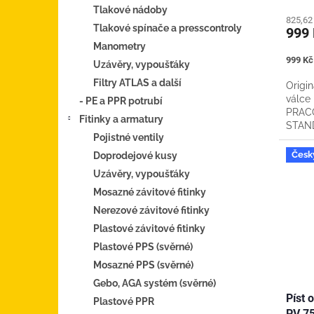
Tlakové nádoby
825,62
Tlakové spínače a presscontroly
999
Manometry
Měrná
999 Kč 
Uzávěry, vypoušťáky
cena:
Filtry ATLAS a další
Origin
válce
- PE a PPR potrubí
PRAC
Fitinky a armatury
STAND
Pojistné ventily
PUMPY
Česk
Doprodejové kusy
Uzávěry, vypoušťáky
Mosazné závitové fitinky
Nerezové závitové fitinky
Plastové závitové fitinky
Plastové PPS (svěrné)
Mosazné PPS (svěrné)
Gebo, AGA systém (svěrné)
Píst 
Plastové PPR
PV 7