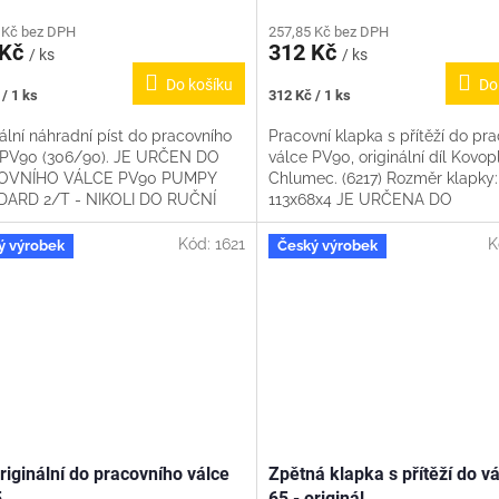
 Kč bez DPH
257,85 Kč bez DPH
 Kč
312 Kč
/ ks
/ ks
Do košíku
Do
Měrná
/ 1 ks
312 Kč / 1 ks
cena:
ální náhradní píst do pracovního
Pracovní klapka s přítěží do pr
 PV90 (306/90). JE URČEN DO
válce PV90, originální díl Kovop
OVNÍHO VÁLCE PV90 PUMPY
Chlumec. (6217) Rozměr klapky:
ARD 2/T - NIKOLI DO RUČNÍ
113x68x4 JE URČENA DO
 NP90 !!!
PRACOVNÍHO VÁLCE PV90 P
STANDARD 2/T -...
Kód:
1621
K
ý výrobek
Český výrobek
originální do pracovního válce
Zpětná klapka s přítěží do v
5
65 - originál