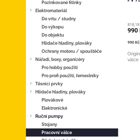
Pozinkované fitinky
Elektromateriál
Do vrtu / studny
818,18
Do výkopu
990
Do objektu
Měrná
990 Kč 
Hlídače hladiny, plováky
cena:
Ochrany motoru / spouštěče
Origin
Nářadí, boxy, organizéry
válce
Pro hobby použití
Pro profi použití, řemeslníky
Těsnící prvky
Hlídače hladiny, plováky
Plovákové
Elektronické
Ruční pumpy
Stojany
Pracovní válce