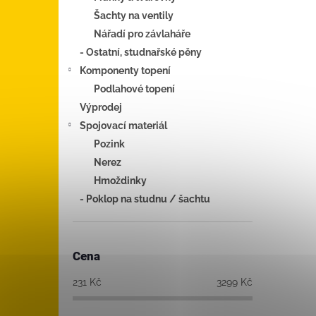
Šachty na ventily
Nářadí pro závlaháře
- Ostatní, studnařské pěny
Komponenty topení
Podlahové topení
Výprodej
Spojovací materiál
Pozink
Nerez
Hmoždinky
- Poklop na studnu / šachtu
Cena
231
Kč
3299
Kč