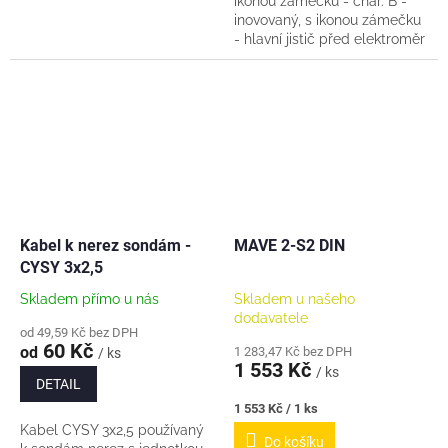
ikonou zámečku - char. B -
inovovaný, s ikonou zámečku
- hlavní jistič před elektroměr
Tento jistič jako hlavní jistič
(Pl7) vyžadují distribuce v...
Kabel k nerez sondám -
MAVE 2-S2 DIN
CYSY 3x2,5
Skladem přímo u nás
Skladem u našeho
dodavatele
od 49,59 Kč bez DPH
60 Kč
od
1 283,47 Kč bez DPH
/ ks
1 553 Kč
/ ks
DETAIL
Měrná
1 553 Kč / 1 ks
cena:
Kabel CYSY 3x2,5 používaný
Do košíku