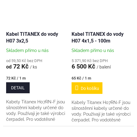
Kabel TITANEX do vody
Kabel TITANEX do vody
H07 3x2,5
H07 4x1,5 - 100m
Skladem přímo u nás
Skladem přímo u nás
od 59,50 Kč bez DPH
5 371,90 Kč bez DPH
72 Kč
6 500 Kč
od
/ ks
/ balení
Měrná
Měrná
72 Kč / 1 m
65 Kč / 1 m
cena:
cena:
DETAIL
Do košíku
Kabely Titanex H07RN-F jsou
Kabely Titanex H07RN-F jsou
silnostěnní kabely určené do
silnostěnní kabely určené do
vody. Používají je také výrobci
vody. Používají je také výrobci
čerpadel. Pro vodotěsné
čerpadel. Pro vodotěsné
nastavení se do hloubky
nastavení se do hloubky
ponoru cca 30m používá set
ponoru cca 30m používá set
kabelové...