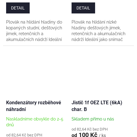
cena:
cena:
DETAIL
DETAIL
Plovák na hlídání hladiny do
Plovák na hlídání nízké
kopaných studní, dešťových
hladiny dešťových jímek,
jímek, retenčních a
retenčních a akumulačních
akumulačních nádrží Ideální
nádrží Ideální jako snímač
jako ochrana proti chodu na
nízké hladiny pro sepnutí
sucho v režimu odčerpávání.
dopouštění. Pro 3fázová
Pro 3fázová...
čerpadla je nutné...
Kondenzátory rozběhové
Jistič 1f OEZ LTE (6kA)
náhradní
char. B
Naskladníme obvykle do 2-5
Skladem přímo u nás
dnů
od 82,64 Kč bez DPH
100 Kč
od
od 82,64 Kč bez DPH
/ ks