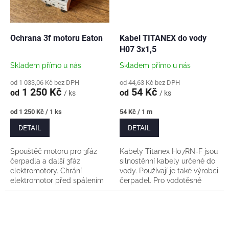
Ochrana 3f motoru Eaton
Kabel TITANEX do vody
H07 3x1,5
Skladem přímo u nás
Skladem přímo u nás
od 1 033,06 Kč bez DPH
od 44,63 Kč bez DPH
1 250 Kč
54 Kč
od
od
/ ks
/ ks
Měrná
Měrná
od 1 250 Kč / 1 ks
54 Kč / 1 m
cena:
cena:
DETAIL
DETAIL
Spouštěč motoru pro 3fáz
Kabely Titanex H07RN-F jsou
čerpadla a další 3fáz
silnostěnní kabely určené do
elektromotory. Chrání
vody. Používají je také výrobci
elektromotor před spálením
čerpadel. Pro vodotěsné
při přetížení a při výpadku
nastavení se do hloubky
fáze. Pro instalaci na DIN
ponoru cca 30m používá set
lištu. Šíře: 3 moduly...
kabelové...