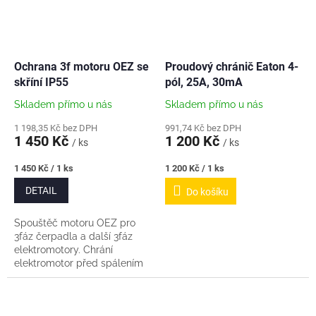
Ochrana 3f motoru OEZ se
Proudový chránič Eaton 4-
skříní IP55
pól, 25A, 30mA
Skladem přímo u nás
Skladem přímo u nás
1 198,35 Kč bez DPH
991,74 Kč bez DPH
1 450 Kč
1 200 Kč
/ ks
/ ks
Měrná
Měrná
1 450 Kč / 1 ks
1 200 Kč / 1 ks
cena:
cena:
DETAIL
Do košíku
Spouštěč motoru OEZ pro
3fáz čerpadla a další 3fáz
elektromotory. Chrání
elektromotor před spálením
při přetížení a při výpadku
fáze. Balení obsahuje: ...