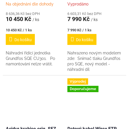
A
Na objednání dle dohody
Vyprodáno
8 636,36 Kč bez DPH
6 603,31 Kč bez DPH
10 450 Kč
7 990 Kč
/ ks
/ ks
Měrná
Měrná
10 450 Kč / 1 ks
7 990 Kč / 1 ks
cena:
cena:
Do košíku
Do košíku
Náhradní řídící jednotka
Nahrazeno novým modelem
Grundfos SQE CU301. Po
zde: Snímač tlaku Grundfos
namontování nelze vrátit.
pro SQE, nový model -
náhradní díl
Výprodej
Doporučujeme
Acidur krabice orig. SEZ
Datový kabel Wirex FTP