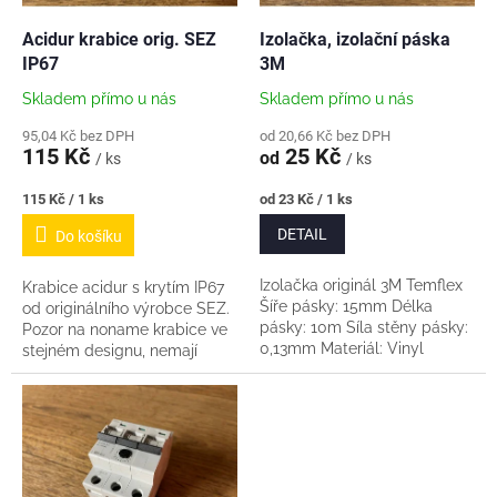
o
d
Acidur krabice orig. SEZ
Izolačka, izolační páska
u
IP67
3M
k
Skladem přímo u nás
Skladem přímo u nás
t
ů
95,04 Kč bez DPH
od 20,66 Kč bez DPH
115 Kč
25 Kč
od
/ ks
/ ks
Měrná
Měrná
115 Kč / 1 ks
od 23 Kč / 1 ks
cena:
cena:
DETAIL
Do košíku
Izolačka originál 3M Temflex
Krabice acidur s krytím IP67
Šíře pásky: 15mm Délka
od originálního výrobce SEZ.
pásky: 10m Síla stěny pásky:
Pozor na noname krabice ve
0,13mm Materiál: Vinyl
stejném designu, nemají
kvalitu. Plast je obvykle
křehký, praská.