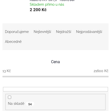
Skladem přímo u nás
2 200 Kč
Ř
a
Doporučujeme
Nejlevnější
Nejdražší
Nejprodávanější
z
e
Abecedně
n
í
p
Cena
r
o
13
Kč
21600
Kč
d
u
k
t
ů
Na skladě
54