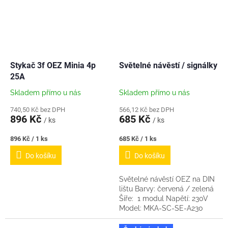
Stykač 3f OEZ Minia 4p
Světelné návěstí / signálky
25A
Skladem přímo u nás
Skladem přímo u nás
740,50 Kč bez DPH
566,12 Kč bez DPH
896 Kč
685 Kč
/ ks
/ ks
Měrná
Měrná
896 Kč / 1 ks
685 Kč / 1 ks
cena:
cena:
Do košíku
Do košíku
Světelné návěstí OEZ na DIN
lištu Barvy: červená / zelená
Šíře: 1 modul Napětí: 230V
Model: MKA-SC-SE-A230