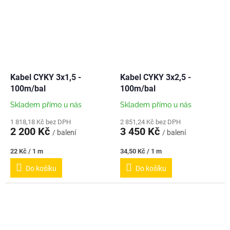
kabelové...
Kabel CYKY 3x1,5 -
Kabel CYKY 3x2,5 -
100m/bal
100m/bal
Skladem přímo u nás
Skladem přímo u nás
1 818,18 Kč bez DPH
2 851,24 Kč bez DPH
2 200 Kč
3 450 Kč
/ balení
/ balení
Měrná
Měrná
22 Kč / 1 m
34,50 Kč / 1 m
cena:
cena:
Do košíku
Do košíku