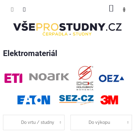
Přejít
NÁKUP
na
obsah
KOŠÍK
Elektromateriál
Do vrtu / studny
Do výkopu