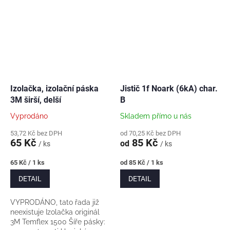
uplatní v průmyslu
provozní napětí: 440 V
a účelových...
Dimenzovaný...
Izolačka, izolační páska
Jistič 1f Noark (6kA) char.
3M širší, delší
B
Vyprodáno
Skladem přímo u nás
53,72 Kč bez DPH
od 70,25 Kč bez DPH
65 Kč
85 Kč
od
/ ks
/ ks
Měrná
Měrná
65 Kč / 1 ks
od 85 Kč / 1 ks
cena:
cena:
DETAIL
DETAIL
VYPRODÁNO, tato řada již
neexistuje Izolačka originál
3M Temflex 1500 Šíře pásky: