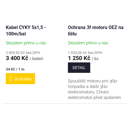
Kabel CYKY 5x1,5 -
Ochrana 3f motoru OEZ na
100m/bal
lištu
Skladem přímo u nás
Skladem přímo u nás
2 809,92 Kč bez DPH
1 033,06 Kč bez DPH
3 400 Kč
1 250 Kč
/ balení
/ ks
DETAIL
Měrná
34 Kč / 1 m
cena:
Do košíku
Spouštěč motoru pro 3fáz
čerpadla a další 3fáz
elektromotory. Chrání
elektromotor před spálením
při přetížení a při výpadku
fáze. Pro instalaci na DIN lištu
nebo do izolační...