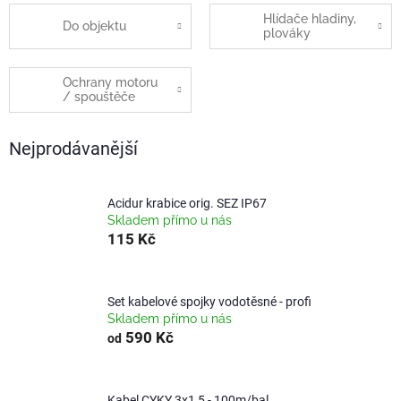
Hlídače hladiny,
Do objektu
plováky
Ochrany motoru
/ spouštěče
Nejprodávanější
Acidur krabice orig. SEZ IP67
Skladem přímo u nás
115 Kč
Set kabelové spojky vodotěsné - profi
Skladem přímo u nás
590 Kč
od
Kabel CYKY 3x1,5 - 100m/bal