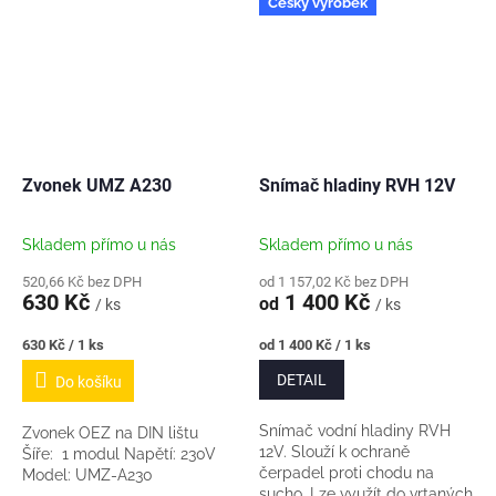
Český výrobek
Zvonek UMZ A230
Snímač hladiny RVH 12V
Skladem přímo u nás
Skladem přímo u nás
520,66 Kč bez DPH
od 1 157,02 Kč bez DPH
630 Kč
1 400 Kč
od
/ ks
/ ks
Měrná
Měrná
630 Kč / 1 ks
od 1 400 Kč / 1 ks
cena:
cena:
DETAIL
Do košíku
Snímač vodní hladiny RVH
Zvonek OEZ na DIN lištu
12V. Slouží k ochraně
Šíře: 1 modul Napětí: 230V
čerpadel proti chodu na
Model: UMZ-A230
sucho. Lze využít do vrtaných