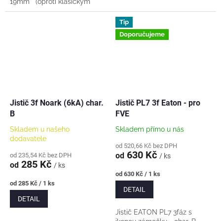
19mm (oproti klasickým
15mm) Délka pásky: 20m
(oproti klasickým 10m)...
Tip
Doporučujeme
Jistič 3f Noark (6kA) char.
Jistič PL7 3f Eaton - pro
B
FVE
Skladem u našeho
Skladem přímo u nás
dodavatele
od 520,66 Kč bez DPH
630 Kč
od
od 235,54 Kč bez DPH
/ ks
285 Kč
od
/ ks
Měrná
od 630 Kč / 1 ks
cena:
Měrná
od 285 Kč / 1 ks
DETAIL
cena:
DETAIL
Jistič EATON PL7 3fáz s