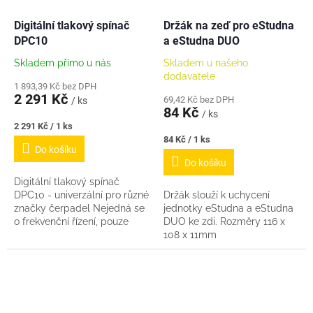
Digitální tlakový spínač
Držák na zeď pro eStudna
DPC10
a eStudna DUO
Skladem přímo u nás
Skladem u našeho
dodavatele
1 893,39 Kč bez DPH
2 291 Kč
69,42 Kč bez DPH
/ ks
84 Kč
/ ks
Měrná
2 291 Kč / 1 ks
cena:
Měrná
84 Kč / 1 ks
Do košíku
cena:
Do košíku
Digitální tlakový spínač
DPC10 - univerzální pro různé
Držák slouží k uchycení
značky čerpadel Nejedná se
jednotky eStudna a eStudna
o frekvenční řízení, pouze
DUO ke zdi. Rozměry 116 x
spínání VYP/ZAP jako na
108 x 11mm
mechanickém tlakovém
spínači dle hodnot...