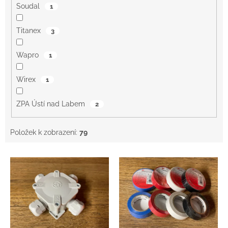
Soudal
1
Titanex
3
Wapro
1
Wirex
1
ZPA Ústí nad Labem
2
Položek k zobrazení:
79
V
ý
p
i
s
p
r