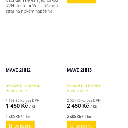
k sondám nerez s jednotkou
RVH. Tento průřez z důvodu
ztrát na nízkém napětí ve
větších hloubkách - tedy
dlouhé vedení k sondám.
MAVE 2HH2
MAVE 2HH3
Skladem u našeho
Skladem u našeho
dodavatele
dodavatele
1 198,35 Kč bez DPH
2 024,79 Kč bez DPH
1 450 Kč
2 450 Kč
/ ks
/ ks
Měrná
Měrná
1 450 Kč / 1 ks
2 450 Kč / 1 ks
cena:
cena:
Do košíku
Do košíku