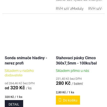
i kopaných studní a ke všem
typům čerpadel. V nabídce:
RVH 12V 2Moduly
RVH 12V-N
RVH 12V-2 (2...
Sonda snímače hladiny -
Stahovací pásky Cimco
nerez profi
360x7,5mm - 100ks/bal
Skladem u našeho
Skladem přímo u nás
dodavatele
231,40 Kč bez DPH
280 Kč
od 264,46 Kč bez DPH
/ balení
320 Kč
od
/ ks
Měrná
2,80 Kč / 1 ks
cena:
Měrná
320 Kč / 1 ks
Do košíku
cena:
DETAIL