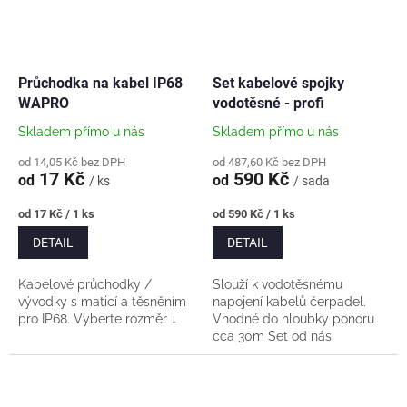
Průchodka na kabel IP68
Set kabelové spojky
WAPRO
vodotěsné - profi
Skladem přímo u nás
Skladem přímo u nás
od 14,05 Kč bez DPH
od 487,60 Kč bez DPH
17 Kč
590 Kč
od
od
/ ks
/ sada
Měrná
Měrná
od 17 Kč / 1 ks
od 590 Kč / 1 ks
cena:
cena:
DETAIL
DETAIL
Kabelové průchodky /
Slouží k vodotěsnému
vývodky s maticí a těsněním
napojení kabelů čerpadel.
pro IP68. Vyberte rozměr ↓
Vhodné do hloubky ponoru
cca 30m Set od nás
obsahuje: - 1x pevnou
smršťovací bužírku 22/6mm s
vnitřním...