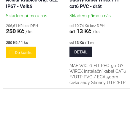
IP67 - Velká
cat6 PVC - drát
Skladem přímo u nás
Skladem přímo u nás
206,61 Kč bez DPH
od 10,74 Kč bez DPH
250 Kč
13 Kč
od
/ ks
/ ks
Měrná
Měrná
250 Kč / 1 ks
od 13 Kč / 1 m
cena:
cena:
DETAIL
Do košíku
MAF WIC-6-FU-PEC-50-GY
WIREX Instalační kabel CAT6
F/UTP PVC / ECA 500m
cívka šedý Stíněný UTP (FTP
- F/UTP) kabel cat6 Prodej
na metráž (zde pouze platba
předem a...