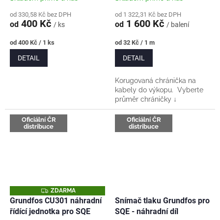
od 330,58 Kč bez DPH
od 1 322,31 Kč bez DPH
400 Kč
1 600 Kč
od
od
/ ks
/ balení
Měrná
Měrná
od 400 Kč / 1 ks
od 32 Kč / 1 m
cena:
cena:
DETAIL
DETAIL
Korugovaná chránička na
kabely do výkopu. Vyberte
průměr chráničky ↓
Oficiální ČR
Oficiální ČR
distribuce
distribuce
Z
ZDARMA
D
Grundfos CU301 náhradní
Snímač tlaku Grundfos pro
A
řídící jednotka pro SQE
SQE - náhradní díl
R
M