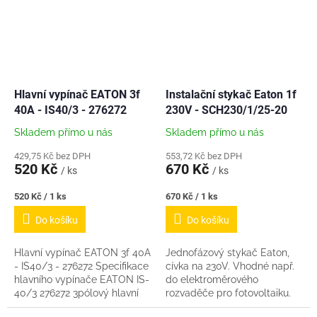
Hlavní vypínač EATON 3f
Instalační stykač Eaton 1f
40A - IS40/3 - 276272
230V - SCH230/1/25-20
Skladem přímo u nás
Skladem přímo u nás
429,75 Kč bez DPH
553,72 Kč bez DPH
520 Kč
670 Kč
/ ks
/ ks
Měrná
Měrná
520 Kč / 1 ks
670 Kč / 1 ks
cena:
cena:
Do košíku
Do košíku
Hlavní vypínač EATON 3f 40A
Jednofázový stykač Eaton,
- IS40/3 - 276272 Specifikace
cívka na 230V. Vhodné např.
hlavního vypínače EATON IS-
do elektroměrového
40/3 276272 3pólový hlavní
rozvaděče pro fotovoltaiku.
vypínač EATON IS-40/3 se
Parametry: Dimenzované