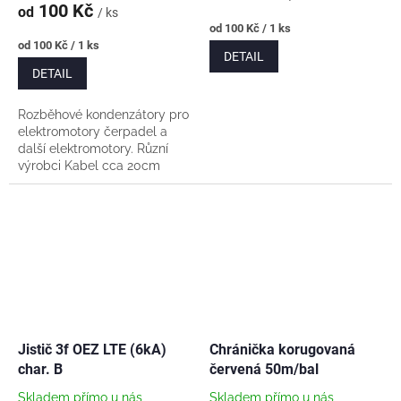
100 Kč
od
/ ks
Měrná
od 100 Kč / 1 ks
cena:
Měrná
od 100 Kč / 1 ks
DETAIL
cena:
DETAIL
Rozběhové kondenzátory pro
elektromotory čerpadel a
další elektromotory. Různí
výrobci Kabel cca 20cm
Vyberte kapacitu ↑
Jistič 3f OEZ LTE (6kA)
Chránička korugovaná
char. B
červená 50m/bal
Skladem přímo u nás
Skladem přímo u nás