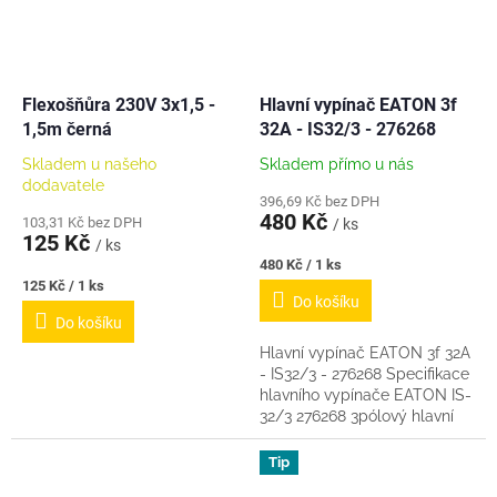
Flexošňůra 230V 3x1,5 -
Hlavní vypínač EATON 3f
1,5m černá
32A - IS32/3 - 276268
Skladem u našeho
Skladem přímo u nás
dodavatele
396,69 Kč bez DPH
480 Kč
103,31 Kč bez DPH
/ ks
125 Kč
/ ks
Měrná
480 Kč / 1 ks
cena:
Měrná
125 Kč / 1 ks
Do košíku
cena:
Do košíku
Hlavní vypínač EATON 3f 32A
- IS32/3 - 276268 Specifikace
hlavního vypínače EATON IS-
32/3 276268 3pólový hlavní
vypínač EATON IS-32/3 se
uplatní v průmyslu
Tip
a účelových...