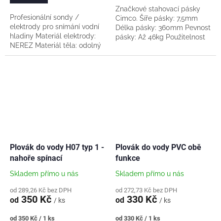
Značkové stahovací pásky
Profesionální sondy /
Cimco. Šíře pásky: 7,5mm
elektrody pro snímání vodní
Délka pásky: 360mm Pevnost
hladiny Materiál elektrody:
pásky: Až 46kg Použitelnost
NEREZ Materiál těla: odolný
pásky této délky na průměr
plast Balení: po kusech či
(potrubí, svazku kabelů
sada 3ks potřebné pro jednu
apod): 5-100mm
montáž...
Plovák do vody H07 typ 1 -
Plovák do vody PVC obě
nahoře spínací
funkce
Skladem přímo u nás
Skladem přímo u nás
od 289,26 Kč bez DPH
od 272,73 Kč bez DPH
350 Kč
330 Kč
od
od
/ ks
/ ks
Měrná
Měrná
od 350 Kč / 1 ks
od 330 Kč / 1 ks