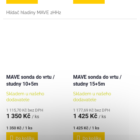
Hlídač hladiny MAVE 2HH2
MAVE sonda do vrtu /
MAVE sonda do vrtu /
studny 10+5m
studny 15+5m
Skladem u našeho
Skladem u našeho
dodavatele
dodavatele
1 115,70 Kč bez DPH
1 177,69 Kč bez DPH
1 350 Kč
1 425 Kč
/ ks
/ ks
Měrná
Měrná
1 350 Kč / 1 ks
1 425 Kč / 1 ks
cena:
cena:
Do košíku
Do košíku