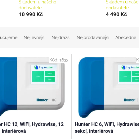
Skladem u našeho
Skladem u naše
dodavatele
dodavatele
10 990 Kč
4 490 Kč
učujeme
Nejlevnější
Nejdražší
Nejprodávanější
Abecedně
Kód:
1633
K
r HC 12, WiFi, Hydrawise, 12
Hunter HC 6, WiFi, Hydrawise
, interiérová
sekcí, interiérová