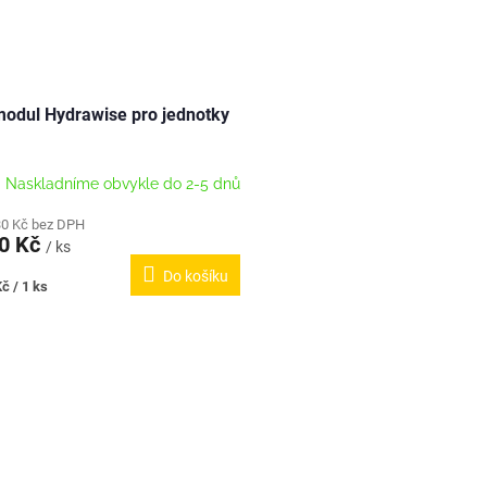
modul Hydrawise pro jednotky
Naskladníme obvykle do 2-5 dnů
30 Kč bez DPH
90 Kč
/ ks
Do košíku
č / 1 ks
O
v
l
á
d
a
c