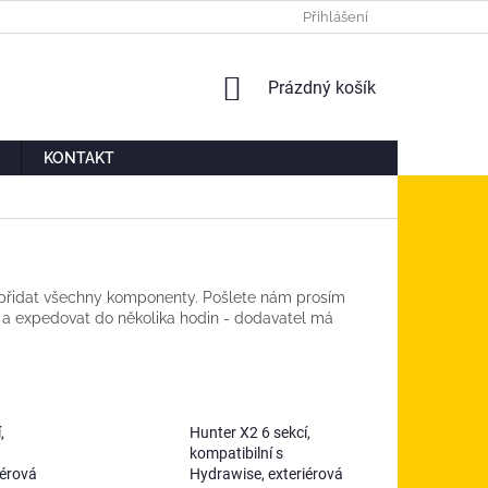
Ů
MOJE OBJEDNÁVKA
Přihlášení
NÁKUPNÍ
Prázdný košík
KOŠÍK
KONTAKT
ky přidat všechny komponenty. Pošlete nám prosím
a expedovat do několika hodin - dodavatel má
,
Hunter X2 6 sekcí,
kompatibilní s
iérová
Hydrawise, exteriérová