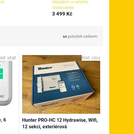
ho
Skladem u našeho
dodavatele
3 499 Kč
10
položek celkem
ód:
1636
Kód:
1702
, 6
Hunter PRO-HC 12 Hydrawise, Wifi,
12 sekcí, exteriérová