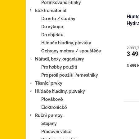
Pozinkované fitinky
Elektromateriál
Hunte
Do vrtu / studny
Hydra
Do výkopu
Do objektu
Hlídače hladiny, plováky
2 891,
Ochrany motoru / spouštěče
3 4
Nářadí, boxy, organizéry
Měrná
3 499 K
Pro hobby použití
cena:
Pro profi použití, řemeslníky
Těsnící prvky
Hlídače hladiny, plováky
Plovákové
Elektronické
Ruční pumpy
Stojany
Pracovní válce