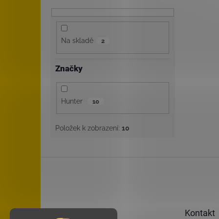
Na skladě
2
Značky
Hunter
10
Položek k zobrazení:
10
Z
á
p
a
t
Kontakt
í