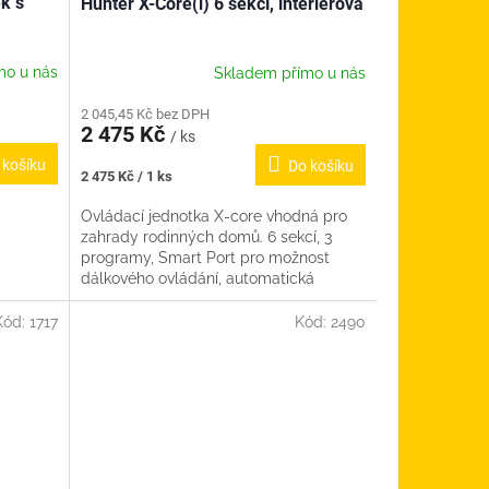
ek s
Hunter X-Core(i) 6 sekcí, interiérová
mo u nás
Skladem přímo u nás
2 045,45 Kč bez DPH
2 475 Kč
/ ks
 košíku
Do košíku
Měrná
2 475 Kč / 1 ks
cena:
Ovládací jednotka X-core vhodná pro
zahrady rodinných domů. 6 sekcí, 3
programy, Smart Port pro možnost
dálkového ovládání, automatická
úprava zavlažování Solar Sync, pauzy...
Kód:
1717
Kód:
2490