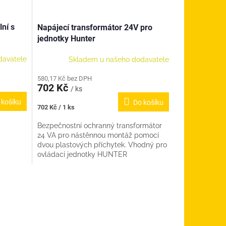
lní s
Napájecí transformátor 24V pro
jednotky Hunter
davatele
Skladem u našeho dodavatele
580,17 Kč bez DPH
702 Kč
/ ks
 košíku
Do košíku
Měrná
702 Kč / 1 ks
cena:
Bezpečnostní ochranný transformátor
24 VA pro nástěnnou montáž pomocí
dvou plastových příchytek. Vhodný pro
ovládací jednotky HUNTER
PC+/CC+,Pro-C/CC, X-Core a HUNTER
HC....