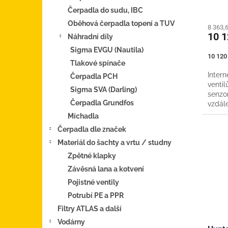
ů
Čerpadla do sudu, IBC
Oběhová čerpadla topení a TUV
8 363,
10 
Náhradní díly
Sigma EVGU (Nautila)
Měrná
10 120 
Tlakové spínače
cena:
Intern
Čerpadla PCH
ventilů
Sigma SVA (Darling)
senzor
Čerpadla Grundfos
vzdál
ovládá
Míchadla
Čerpadla dle značek
Materiál do šachty a vrtu / studny
Zpětné klapky
Závěsná lana a kotvení
Pojistné ventily
Potrubí PE a PPR
Filtry ATLAS a další
Vodárny