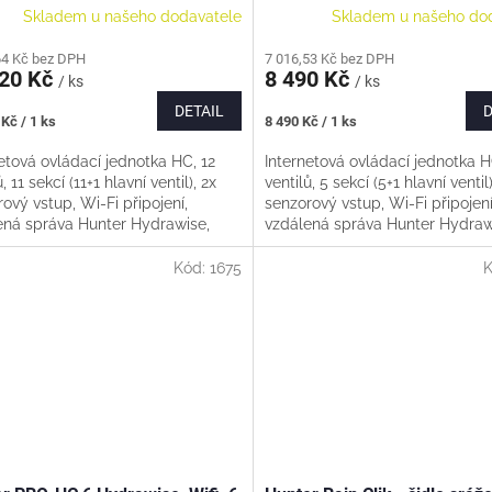
Skladem u našeho dodavatele
Skladem u našeho do
64 Kč bez DPH
7 016,53 Kč bez DPH
120 Kč
8 490 Kč
/ ks
/ ks
DETAIL
D
Měrná
Kč / 1 ks
8 490 Kč / 1 ks
cena:
etová ovládací jednotka HC, 12
Internetová ovládací jednotka H
, 11 sekcí (11+1 hlavní ventil), 2x
ventilů, 5 sekcí (5+1 hlavní ventil)
ový vstup, Wi-Fi připojení,
senzorový vstup, Wi-Fi připojení
ená správa Hunter Hydrawise,
vzdálená správa Hunter Hydraw
ní přes webové rozhraní...
ovládání přes webové rozhraní..
Kód:
1675