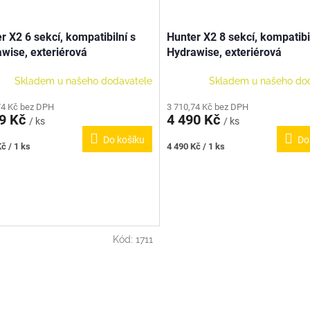
r X2 6 sekcí, kompatibilní s
Hunter X2 8 sekcí, kompatibi
wise, exteriérová
Hydrawise, exteriérová
Skladem u našeho dodavatele
Skladem u našeho do
74 Kč bez DPH
3 710,74 Kč bez DPH
99 Kč
4 490 Kč
/ ks
/ ks
Do košíku
Do
Měrná
č / 1 ks
4 490 Kč / 1 ks
cena:
Kód:
1711