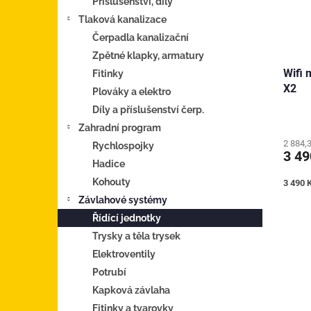
Příslušenství, díly
Tlaková kanalizace
Čerpadla kanalizační
Zpětné klapky, armatury
Wifi 
Fitinky
X2
Plováky a elektro
Díly a příslušenství čerp.
Zahradní program
2 884,
Rychlospojky
3 4
Hadice
Kohouty
Měrná
3 490 K
cena:
Závlahové systémy
Řídící jednotky
Trysky a těla trysek
Elektroventily
Potrubí
Kapková závlaha
Fitinky a tvarovky