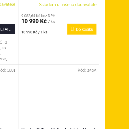
davatele
Skladem u našeho dodavatele
9 082,64 Kč bez DPH
10 990 Kč
/ ks
ETAIL
Do košíku
Měrná
10 990 Kč / 1 ks
cena:
C, 6
, 2x
,
ise,
.
Kód:
1681
Kód:
2505