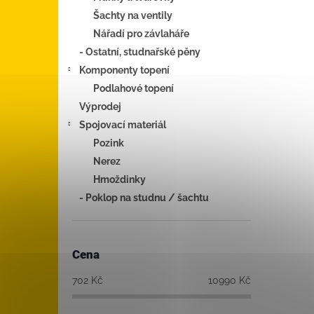
Šachty na ventily
Nářadí pro závlaháře
- Ostatní, studnařské pěny
Komponenty topení
Podlahové topení
Výprodej
Spojovací materiál
Pozink
Nerez
Hmoždinky
- Poklop na studnu / šachtu
Cena
702
Kč
10990
Kč