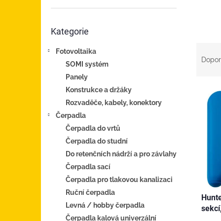
n
e
Přeskočit
l
Kategorie
kategorie
Ř
Fotovoltaika
a
Dopor
SOMI systém
z
Panely
e
V
n
Konstrukce a držáky
ý
í
Rozvaděče, kabely, konektory
p
p
Čerpadla
i
r
Čerpadla do vrtů
s
o
Čerpadla do studní
p
d
Do retenčních nádrží a pro závlahy
r
u
o
k
Čerpadla sací
d
t
Čerpadla pro tlakovou kanalizaci
u
ů
Ruční čerpadla
Hunte
k
Levná / hobby čerpadla
sekcí
t
Čerpadla kalová univerzální