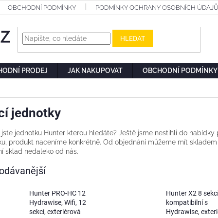
OBCHODNÍ PODMÍNKY
PODMÍNKY OCHRANY OSOBNÍCH ÚDAJ
HLEDAT
HODNÍ PRODEJ
JAK NAKUPOVAT
OBCHODNÍ PODMÍNKY
cí jednotky
 jste jednotku Hunter kterou hledáte? Ještě jsme nestihli do nabíd
u, produkt naceníme konkrétně. Od objednání můžeme mít skladem 
ní sklad nedaleko od nás.
odávanější
Hunter PRO-HC 12
Hunter X2 8 sekcí
Hydrawise, Wifi, 12
kompatibilní s
sekcí, exteriérová
Hydrawise, exter