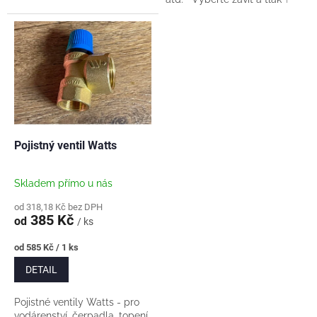
Pojistný ventil Watts
Skladem přímo u nás
od 318,18 Kč bez DPH
385 Kč
od
/ ks
Měrná
od 585 Kč / 1 ks
cena:
DETAIL
Pojistné ventily Watts - pro
vodárenství, čerpadla, topení