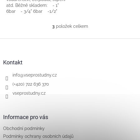
atd. Běžně skladem: - 1"
6bar - 3/4" 6bar -1/2"
4bar Není problém
objednat...
3
položek celkem
O
v
l
Z
á
á
d
p
a
a
Kontakt
c
t
í
í
info
@
vseprostudny.cz
p
r
(+420) 722 636 370
v
vseprostudny.cz
k
y
v
ý
Informace pro vás
p
i
Obchodní podmínky
s
u
Podmínky ochrany osobních údajů