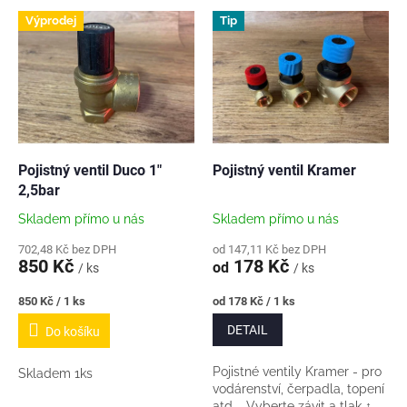
V
Výprodej
Tip
ý
p
i
s
p
r
o
d
Pojistný ventil Duco 1"
Pojistný ventil Kramer
u
2,5bar
k
Skladem přímo u nás
Skladem přímo u nás
t
ů
702,48 Kč bez DPH
od 147,11 Kč bez DPH
850 Kč
178 Kč
od
/ ks
/ ks
Měrná
Měrná
850 Kč / 1 ks
od 178 Kč / 1 ks
cena:
cena:
DETAIL
Do košíku
Pojistné ventily Kramer - pro
Skladem 1ks
vodárenství, čerpadla, topení
atd. Vyberte závit a tlak ↑