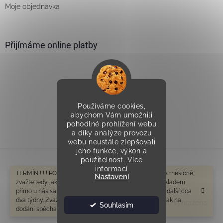
Moje objednávka
Přijímáme online platby
Používáme cookies,
Vytvořilo Studio Avocado
abychom Vám umožnili
pohodlné prohlížení webu
a díky analýze provozu
webu neustále zlepšovali
jeho funkce, výkon a
použitelnost.
Více
informací
Vytvořil Shoptet
TERMÍN ! ! ! POZOR V tomto období odesíláme cca 1-2x měsíčně,
Nastavení
zvažte tedy jak na dodání spěcháte. Zboží které není skladem
přímo u nás samozřejmě bude mít delší dobu dodání o další cca
dva týdny. Zvažte tedy prosím ještě před objednáním, jak na
Copyright 2026
Všeprostudny.cz
. Všechna práva vyhrazena.
Souhlasím
dodání spěcháte. Děkujeme za pochopení.