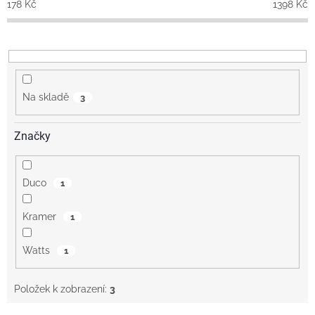
o
178
Kč
1398
Kč
d
u
k
t
ů
Na skladě
3
Značky
Duco
1
Kramer
1
Watts
1
Položek k zobrazení:
3