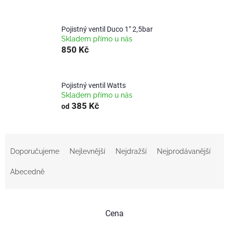
Pojistný ventil Duco 1" 2,5bar
Skladem přímo u nás
850 Kč
Pojistný ventil Watts
Skladem přímo u nás
385 Kč
od
Ř
a
Doporučujeme
Nejlevnější
Nejdražší
Nejprodávanější
z
e
Abecedně
n
í
p
Cena
r