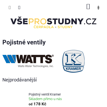
Přejít
NÁKUP
na
obsah
KOŠÍK
Pojistné ventily
Nejprodávanější
Pojistný ventil Kramer
Skladem přímo u nás
178 Kč
od