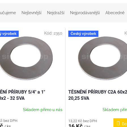
učujeme
Nejlevnější
Nejdražší
Nejprodávanější
Abecedně
Kód:
2350
K
ý výrobek
Český výrobek
NÍ PŘÍRUBY 5/4" a 1"
TĚSNĚNÍ PŘÍRUBY C2A 60x2
x2 - 32 SVA
20,25 SVA
Skladem přímo u nás
Skladem pří
Kč bez DPH
13,22 Kč bez DPH
Do
Kč
16 Kč
/ ks
/ ks