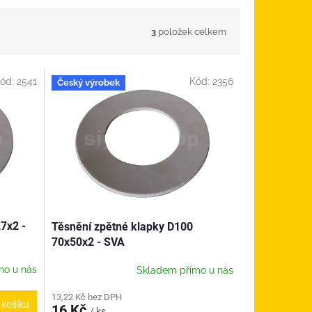
3
položek celkem
ód:
2541
Kód:
2356
Český výrobek
7x2 -
Těsnění zpětné klapky D100
70x50x2 - SVA
mo u nás
Skladem přímo u nás
13,22 Kč bez DPH
 košíku
16 Kč
/ ks