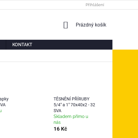
Ů
MOJE OBJEDNÁVKA
Přihlášení
NÁKUPNÍ
Prázdný košík
KOŠÍK
KONTAKT
lapky
TĚSNĚNÍ PŘÍRUBY
SVA
5/4" a 1" 70x40x2 - 32
u
SVA
Skladem přímo u
nás
16 Kč