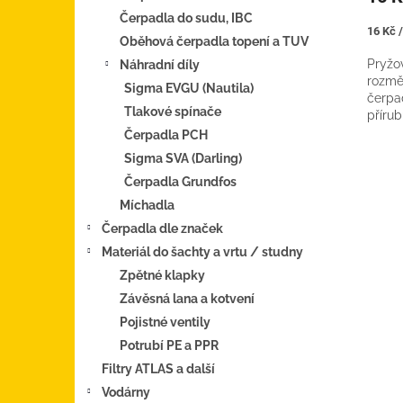
Čerpadla do sudu, IBC
Měrná
16 Kč /
Oběhová čerpadla topení a TUV
cena:
Pryžo
Náhradní díly
rozmě
Sigma EVGU (Nautila)
čerpa
Tlakové spínače
příru
Čerpadla PCH
Sigma SVA (Darling)
Čerpadla Grundfos
Míchadla
Čerpadla dle značek
Materiál do šachty a vrtu / studny
Zpětné klapky
Závěsná lana a kotvení
Pojistné ventily
Potrubí PE a PPR
Filtry ATLAS a další
Vodárny