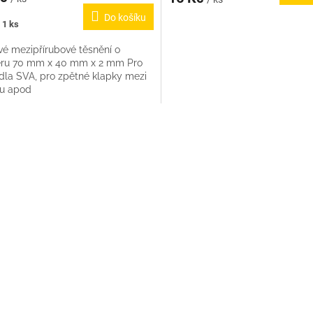
Do košíku
 1 ks
vé mezipřírubové těsnění o
ru 70 mm x 40 mm x 2 mm Pro
dla SVA, pro zpětné klapky mezi
bu apod
O
v
l
á
d
a
c
í
p
r
v
k
y
v
ý