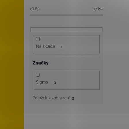
16
Kč
17
Kč
Na skladě
3
Značky
Sigma
3
Položek k zobrazení:
3
Z
á