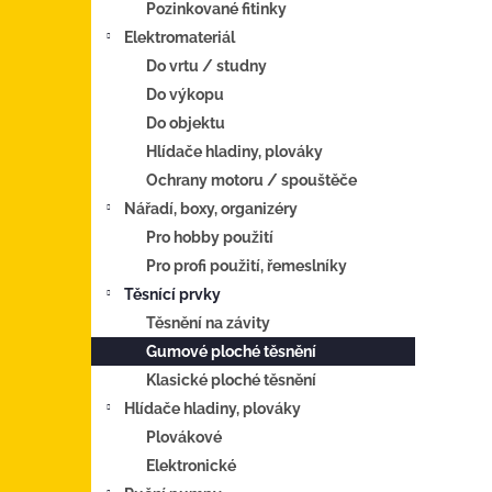
Pozinkované fitinky
Elektromateriál
Do vrtu / studny
Do výkopu
Do objektu
Hlídače hladiny, plováky
Ochrany motoru / spouštěče
Nářadí, boxy, organizéry
Pro hobby použití
Pro profi použití, řemeslníky
Těsnící prvky
Těsnění na závity
Gumové ploché těsnění
Klasické ploché těsnění
Hlídače hladiny, plováky
Plovákové
Elektronické