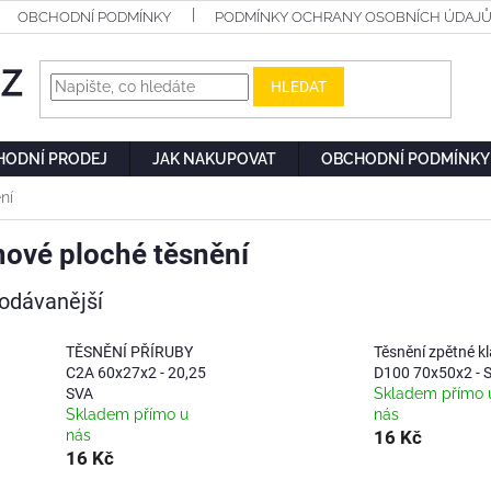
OBCHODNÍ PODMÍNKY
PODMÍNKY OCHRANY OSOBNÍCH ÚDAJ
HLEDAT
HODNÍ PRODEJ
JAK NAKUPOVAT
OBCHODNÍ PODMÍNKY
ní
ové ploché těsnění
odávanější
TĚSNĚNÍ PŘÍRUBY
Těsnění zpětné k
C2A 60x27x2 - 20,25
D100 70x50x2 - 
SVA
Skladem přímo 
Skladem přímo u
nás
nás
16 Kč
16 Kč