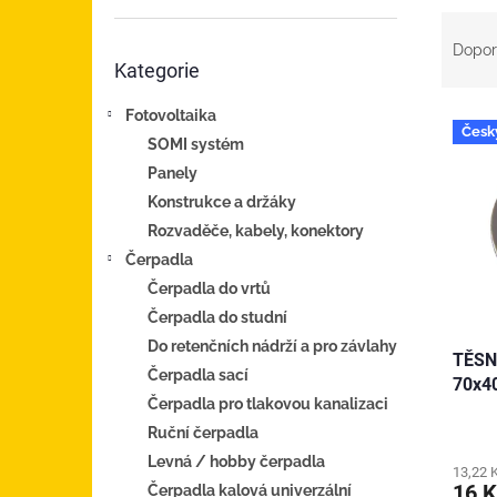
n
Ř
e
a
Přeskočit
l
Dopor
Kategorie
z
kategorie
e
Fotovoltaika
V
n
Česk
ý
í
SOMI systém
p
p
Panely
i
r
Konstrukce a držáky
s
o
Rozvaděče, kabely, konektory
p
d
Čerpadla
r
u
o
k
Čerpadla do vrtů
d
t
Čerpadla do studní
u
ů
Do retenčních nádrží a pro závlahy
TĚSNĚ
k
Čerpadla sací
70x40
t
Čerpadla pro tlakovou kanalizaci
ů
Ruční čerpadla
Levná / hobby čerpadla
13,22 
16 
Čerpadla kalová univerzální