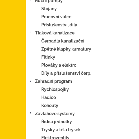
Ruční pumpy
Stojany
Pracovní válce
Příslušenství, díly
Tlaková kanalizace
Čerpadla kanalizační
Zpětné klapky, armatury
Fitinky
Plováky a elektro
Díly a příslušenství čerp.
Zahradní program
Rychlospojky
Hadice
Kohouty
Závlahové systémy
Řídící jednotky
Trysky a těla trysek
Elektroventily