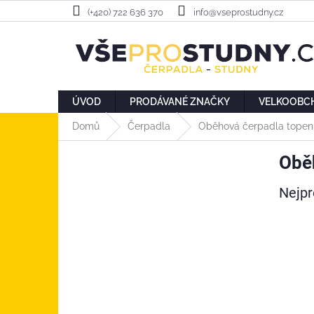
Přejít
(+420) 722 636 370
info@vseprostudny.cz
na
obsah
ÚVOD
PRODÁVANÉ ZNAČKY
VELKOOBC
Domů
Čerpadla
Oběhová čerpadla topen
P
Obě
o
s
Nejpr
t
r
a
n
n
í
p
a