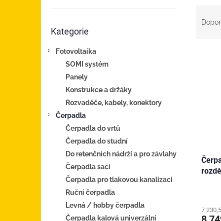
n
Ř
e
a
Přeskočit
l
Dopor
Kategorie
z
kategorie
e
Fotovoltaika
V
n
ý
í
SOMI systém
p
p
Panely
i
r
Konstrukce a držáky
s
o
Rozvaděče, kabely, konektory
p
d
Čerpadla
r
u
o
k
Čerpadla do vrtů
d
t
Čerpadla do studní
u
ů
Do retenčních nádrží a pro závlahy
Čerpa
k
Čerpadla sací
rozdě
t
Čerpadla pro tlakovou kanalizaci
ů
Ruční čerpadla
Levná / hobby čerpadla
7 230,
8 7
Čerpadla kalová univerzální