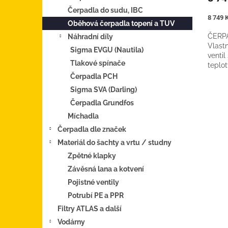
Čerpadla do sudu, IBC
Měrná
8 749 K
Oběhová čerpadla topení a TUV
cena:
ČERP
Náhradní díly
Vlastn
Sigma EVGU (Nautila)
ventil
Tlakové spínače
teplo
oběho
Čerpadla PCH
(W0603
Sigma SVA (Darling)
Čerpadla Grundfos
Míchadla
Čerpadla dle značek
Materiál do šachty a vrtu / studny
Zpětné klapky
Závěsná lana a kotvení
Pojistné ventily
Potrubí PE a PPR
Filtry ATLAS a další
Vodárny