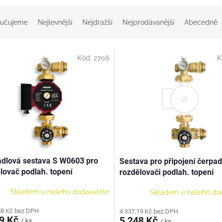
učujeme
Nejlevnější
Nejdražší
Nejprodávanější
Abecedně
Kód:
2706
K
dlová sestava S W0603 pro
Sestava pro připojení čerpad
lovač podlah. topení
rozdělovači podlah. topení
Skladem u našeho dodavatele
Skladem u našeho do
58 Kč bez DPH
4 337,19 Kč bez DPH
49 Kč
5 248 Kč
/ ks
/ ks