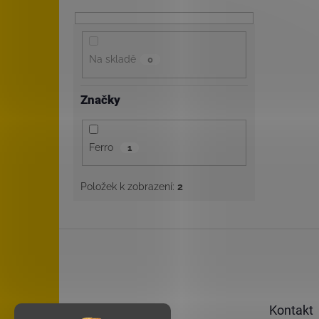
Na skladě
0
Značky
Ferro
1
Položek k zobrazení:
2
Z
á
p
a
t
Kontakt
í