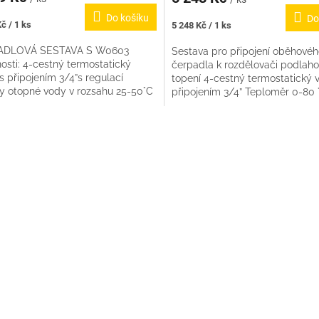
Do košíku
Do
Měrná
č / 1 ks
5 248 Kč / 1 ks
cena:
ADLOVÁ SESTAVA S W0603
Sestava pro připojení oběhové
osti: 4-cestný termostatický
čerpadla k rozdělovači podlah
 s připojením 3/4”s regulací
topení 4-cestný termostatický v
ty otopné vody v rozsahu 25-50°C
připojením 3/4” Teploměr 0-80 
vé čerpadlo 25-40 130mm
odvzdušnovač šroubení na...
)...
O
v
l
á
d
a
c
í
p
r
v
k
y
v
ý