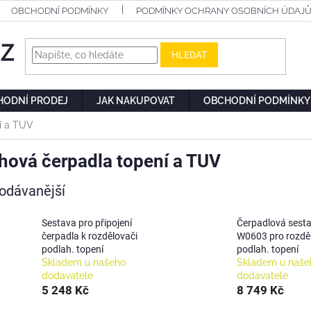
OBCHODNÍ PODMÍNKY
PODMÍNKY OCHRANY OSOBNÍCH ÚDAJ
HLEDAT
HODNÍ PRODEJ
JAK NAKUPOVAT
OBCHODNÍ PODMÍNKY
í a TUV
hová čerpadla topení a TUV
odávanější
Sestava pro připojení
Čerpadlová sest
čerpadla k rozdělovači
W0603 pro rozdě
podlah. topení
podlah. topení
Skladem u našeho
Skladem u naše
dodavatele
dodavatele
5 248 Kč
8 749 Kč