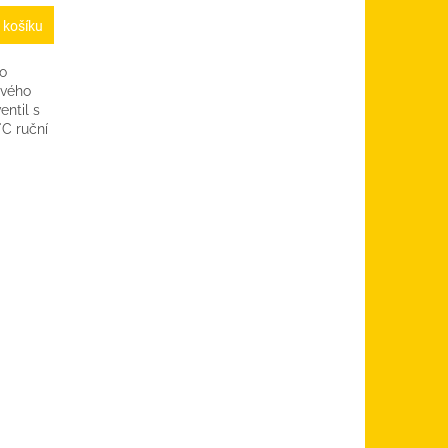
 košíku
ho
ového
entil s
°C ruční