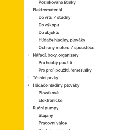
Pozinkované fitinky
Elektromateriál
Do vrtu / studny
Do výkopu
Do objektu
Hlídače hladiny, plováky
Ochrany motoru / spouštěče
Nářadí, boxy, organizéry
Pro hobby použití
Pro profi použití, řemeslníky
Těsnící prvky
Hlídače hladiny, plováky
Plovákové
Elektronické
Ruční pumpy
Stojany
Pracovní válce