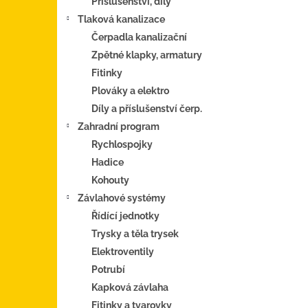
Příslušenství, díly
Tlaková kanalizace
Čerpadla kanalizační
Zpětné klapky, armatury
Fitinky
Plováky a elektro
Díly a příslušenství čerp.
Zahradní program
Rychlospojky
Hadice
Kohouty
Závlahové systémy
Řídící jednotky
Trysky a těla trysek
Elektroventily
Potrubí
Kapková závlaha
Fitinky a tvarovky