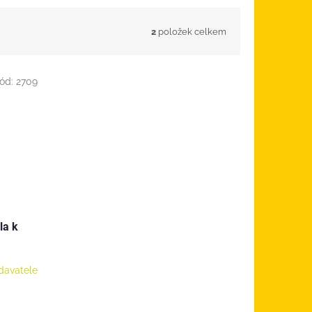
2
položek celkem
ód:
2709
la k
davatele