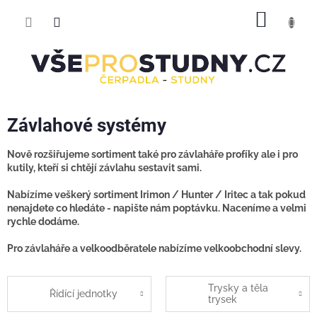
Přejít
NÁKUP
na
obsah
KOŠÍK
Závlahové systémy
Nově rozšiřujeme sortiment také pro závlaháře profíky ale i pro
kutily, kteří si chtějí závlahu sestavit sami.
Nabízíme veškerý sortiment Irimon / Hunter / Iritec a tak pokud
nenajdete co hledáte - napište nám poptávku. Naceníme a velmi
rychle dodáme.
Pro závlaháře a velkoodběratele nabízíme velkoobchodní slevy.
Trysky a těla
Řídící jednotky
trysek