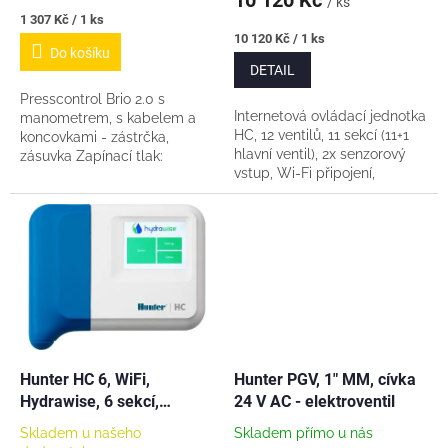
10 120 Kč
/ ks
Měrná
1 307 Kč / 1 ks
cena:
Měrná
10 120 Kč / 1 ks
Do košíku
cena:
DETAIL
Presscontrol Brio 2.0 s
Internetová ovládací jednotka
manometrem, s kabelem a
HC, 12 ventilů, 11 sekcí (11+1
koncovkami - zástrčka,
hlavní ventil), 2x senzorový
zásuvka Zapínací tlak:
vstup, Wi-Fi připojení,
Vypínací tlak: Maximální
vzdálená správa Hunter
proud: 12A Připojovací závity:
Hydrawise, ovládání přes
1"
webové rozhraní...
Hunter HC 6, WiFi,
Hunter PGV, 1" MM, cívka
Hydrawise, 6 sekcí,
24 V AC - elektroventil
interiérová
Skladem u našeho
Skladem přímo u nás