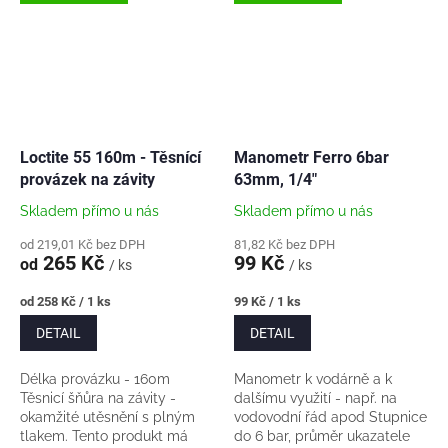
°C)Médium: horká voda,
studená...
Loctite 55 160m - Těsnící
Manometr Ferro 6bar
provázek na závity
63mm, 1/4"
Skladem přímo u nás
Skladem přímo u nás
od 219,01 Kč bez DPH
81,82 Kč bez DPH
265 Kč
99 Kč
od
/ ks
/ ks
Měrná
Měrná
od 258 Kč / 1 ks
99 Kč / 1 ks
cena:
cena:
DETAIL
DETAIL
Délka provázku - 160m
Manometr k vodárně a k
Těsnicí šňůra na závity -
dalšímu využití - např. na
okamžité utěsnění s plným
vodovodní řád apod Stupnice
tlakem. Tento produkt má
do 6 bar, průměr ukazatele