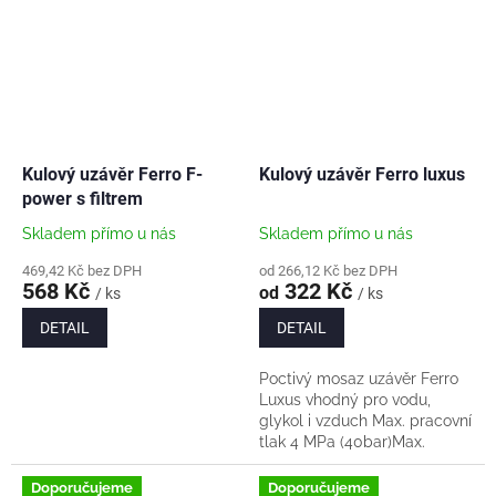
Kulový uzávěr Ferro F-
Kulový uzávěr Ferro luxus
power s filtrem
Skladem přímo u nás
Skladem přímo u nás
469,42 Kč bez DPH
od 266,12 Kč bez DPH
568 Kč
322 Kč
od
/ ks
/ ks
DETAIL
DETAIL
Poctivý mosaz uzávěr Ferro
Luxus vhodný pro vodu,
glykol i vzduch Max. pracovní
tlak 4 MPa (40bar)Max.
pracovní teplota 140 °C
(krátkodobě až 150
Doporučujeme
Doporučujeme