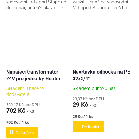
vodovodní řád apod Stupnice
využití - např. na vodovodní
do 10 bar, průměr ukazatele
řád apod Stupnice do 6 bar,
manometru 50mm Závit
průměr ukazatele
připojení 1/4". Kovové tělo,
manometru 50mm Závit
pravé sklo....
připojení 1/4"....
Napájecí transformátor
Navrtávka odbočka na PE
24V pro jednotky Hunter
32x3/4"
Skladem u našeho
Skladem přímo u nás
dodavatele
23,97 Kč bez DPH
29 Kč
580,17 Kč bez DPH
/ ks
702 Kč
/ ks
Měrná
29 Kč / 1 ks
cena:
Měrná
702 Kč / 1 ks
Do košíku
cena:
Do košíku