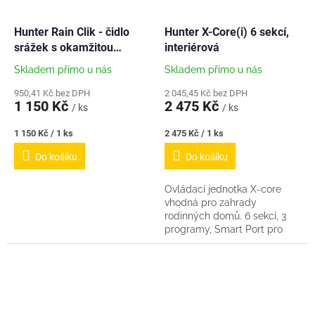
Hunter Rain Clik - čidlo
Hunter X-Core(i) 6 sekcí,
srážek s okamžitou
interiérová
aktivací
Skladem přímo u nás
Skladem přímo u nás
950,41 Kč bez DPH
2 045,45 Kč bez DPH
1 150 Kč
2 475 Kč
/ ks
/ ks
Měrná
Měrná
1 150 Kč / 1 ks
2 475 Kč / 1 ks
cena:
cena:
Do košíku
Do košíku
Ovládací jednotka X-core
vhodná pro zahrady
rodinných domů. 6 sekcí, 3
programy, Smart Port pro
možnost dálkového ovládání,
automatická úprava
zavlažování Solar Sync,
pauzy...