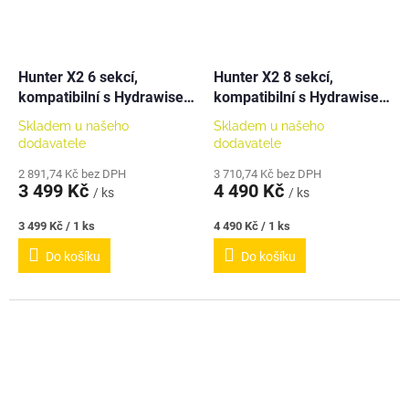
Hunter X2 6 sekcí,
Hunter X2 8 sekcí,
kompatibilní s Hydrawise,
kompatibilní s Hydrawise,
exteriérová
exteriérová
Skladem u našeho
Skladem u našeho
dodavatele
dodavatele
2 891,74 Kč bez DPH
3 710,74 Kč bez DPH
3 499 Kč
4 490 Kč
/ ks
/ ks
Měrná
Měrná
3 499 Kč / 1 ks
4 490 Kč / 1 ks
cena:
cena:
Do košíku
Do košíku