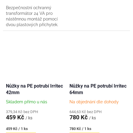
Bezpečnostní ochranný
transformátor 24 VA pro
nástěnnou montáž pomocí
dvou plastových příchytek.
Vhodný pro ovládací
jednotky HUNTER
PC+/CC+,Pro-C/CC, X-Core a
HUNTER HC....
Nůžky na PE potrubí Irritec
Nůžky na PE potrubí Irritec
42mm
64mm
Skladem přímo u nás
Na objednání dle dohody
379,34 Kč bez DPH
644,63 Kč bez DPH
459 Kč
780 Kč
/ ks
/ ks
Měrná
Měrná
459 Kč / 1 ks
780 Kč / 1 ks