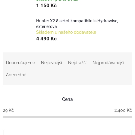
1 150 Kč
Hunter X2 8 sekcí, kompatibilní s Hydrawise,
exteriérová
Skladem u našeho dodavatele
4 490 Kč
Ř
a
Doporučujeme
Nejlevnější
Nejdražší
Nejprodávanější
z
e
Abecedně
n
í
p
Cena
r
o
29
Kč
11400
Kč
d
u
k