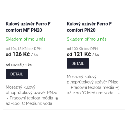
Kulový uzávěr Ferro F-
Kulový uzávěr Ferro F-
comfort MF PN20
comfort PN20
Skladem přímo u nás
Skladem přímo u nás
od 104,13 Kč bez DPH
od 100 Kč bez DPH
126 Kč
121 Kč
od
od
/ ks
/ ks
DETAIL
Měrná
od 182 Kč / 1 ks
cena:
DETAIL
Mosazný kulový
plnoprůtokový uzávěr PN20
Mosazný kulový
- Pracovní teplota média +5
plnoprůtokový uzávěr PN20
až +100 °C Médium: voda -
- Pracovní teplota média +5
Materiál tělesa a koule:
až +100 °C Médium: voda -
mosaz CW617N-4MS -
Materiál tělesa a koule:
Povrch koule: chróm -...
mosaz CW617N-4MS -
Povrch koule: chróm -...