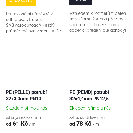
Do košíku
Vzhledem k rozměrům balení
Profesionální ořezávač /
nezasíláme žádnou přepravní
odhrotovač trubek
společností. Pouze osobní
SAB 9210063020A Každý
odběr či předání dle dohody!
průměr má své vedení takže
Variantu na metráž
ořez je rovný a rovnoměrný
ustřihneme až po zaplacení a
není možné...
PE (PELLD) potrubí
PE (PEMD) potrubí
32x3,0mm PN10
32x4,4mm PN12,5
Skladem přímo u nás
Skladem přímo u nás
od 50,41 Kč bez DPH
od 64,46 Kč bez DPH
61 Kč
78 Kč
od
od
/ m
/ m