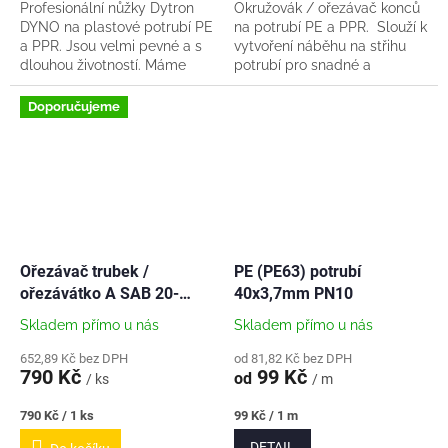
Profesionální nůžky Dytron
Okružovák / ořezávač konců
DYNO na plastové potrubí PE
na potrubí PE a PPR. Slouží k
a PPR. Jsou velmi pevné a s
vytvoření náběhu na střihu
dlouhou životností. Máme
potrubí pro snadné a
osobně dlouhodobě
bezrizikové zasunutí potrubí
vyzkoušeno. Maximální
do PPS narážecích spojů.
Doporučujeme
průměr potrubí 42mm.
Průměr potrubí...
Ořezávač trubek /
PE (PE63) potrubí
ořezávátko A SAB 20-
40x3,7mm PN10
63mm - 9210063020A
Skladem přímo u nás
Skladem přímo u nás
652,89 Kč bez DPH
od 81,82 Kč bez DPH
790 Kč
99 Kč
od
/ ks
/ m
Měrná
Měrná
790 Kč / 1 ks
99 Kč / 1 m
cena:
cena:
DETAIL