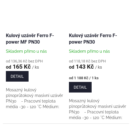
Kulový uzávěr Ferro F-
Kulový uzávěr Ferro F-
power MF PN30
power PN30
Skladem přímo u nás
Skladem přímo u nás
od 136,36 Kč bez DPH
od 118,18 Kč bez DPH
165 Kč
143 Kč
od
od
/ ks
/ ks
DETAIL
Měrná
od 1 188 Kč / 1 ks
cena:
DETAIL
Mosazný kulový
plnoprůtokový masivní uzávěr
Mosazný kulový
PN30 - Pracovní teplota
plnoprůtokový masivní uzávěr
média -30 - 120 °C Médium:
PN30 - Pracovní teplota
voda, stlačený vzduch, glykol
média -30 - 120 °C Médium:
max 50% - Materiál tělesa a
voda, stlačený vzduch, glykol
koule: mosaz...
max 50% - Materiál...