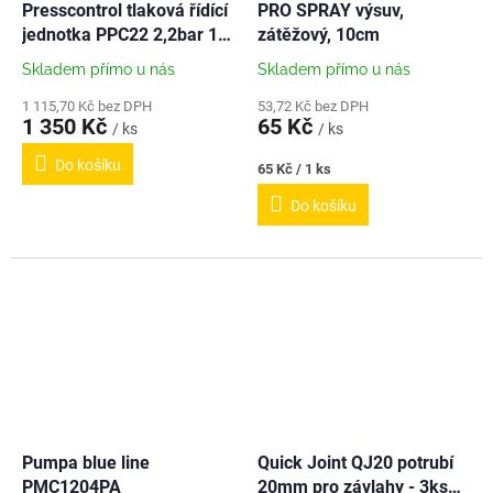
Presscontrol tlaková řídící
PRO SPRAY výsuv,
jednotka PPC22 2,2bar 1"
zátěžový, 10cm
230V
Skladem přímo u nás
Skladem přímo u nás
1 115,70 Kč bez DPH
53,72 Kč bez DPH
1 350 Kč
65 Kč
/ ks
/ ks
Do košíku
Měrná
65 Kč / 1 ks
cena:
Do košíku
Pumpa blue line
Quick Joint QJ20 potrubí
PMC1204PA
20mm pro závlahy - 3ks