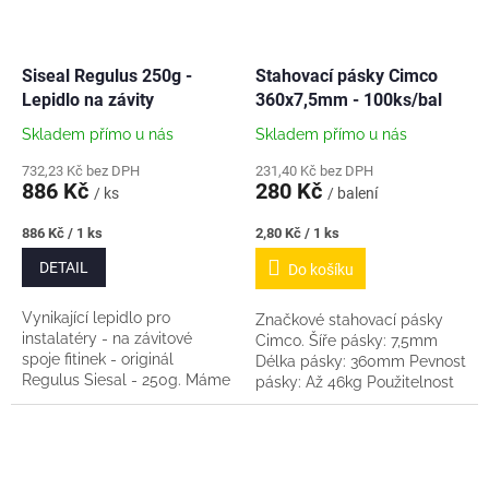
Siseal Regulus 250g -
Stahovací pásky Cimco
Lepidlo na závity
360x7,5mm - 100ks/bal
Skladem přímo u nás
Skladem přímo u nás
732,23 Kč bez DPH
231,40 Kč bez DPH
886 Kč
280 Kč
/ ks
/ balení
Měrná
Měrná
886 Kč / 1 ks
2,80 Kč / 1 ks
cena:
cena:
DETAIL
Do košíku
Vynikající lepidlo pro
Značkové stahovací pásky
instalatéry - na závitové
Cimco. Šíře pásky: 7,5mm
spoje fitinek - originál
Délka pásky: 360mm Pevnost
Regulus Siesal - 250g. Máme
pásky: Až 46kg Použitelnost
osobně vyzkoušeno dlouhá
pásky této délky na průměr
léta - vždy perfektní pevnost
(potrubí, svazku kabelů
a těsnost spoje....
apod): 5-100mm