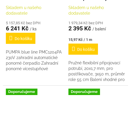
po 50m
Skladem u našeho
Skladem u našeho
dodavatele
dodavatele
5 157,85 Kč bez DPH
1 979,34 Kč bez DPH
6 241 Kč
2 395 Kč
/ ks
/ balení
Do košíku
Měrná
15,97 Kč / 1 m
cena:
Do košíku
PUMPA blue line PMC1204PA
230V zahradní automatické
Pružné flexibilní připojovací
ponorné čerpadlo Zahradní
potrubí, 20x1,7 mm, pro
ponorné vícestupňové
postřikovače, 3x50 m, průměr
automatické čerpadlo
role 55 cm Balení vhodné pro
PUMPA blue line PMC1204PA
odeslání pomocí PPL. Cena
s nerezovým pláštěm je...
za 3ks po 50m v balení
Doporučujeme
Doporučujeme
(celkem 150m)