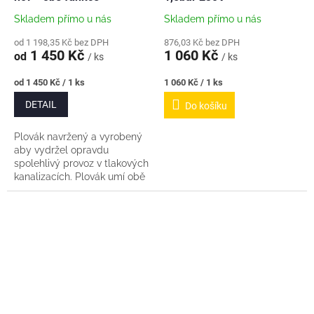
Skladem přímo u nás
Skladem přímo u nás
od 1 198,35 Kč bez DPH
876,03 Kč bez DPH
1 450 Kč
1 060 Kč
od
/ ks
/ ks
Měrná
Měrná
od 1 450 Kč / 1 ks
1 060 Kč / 1 ks
cena:
cena:
DETAIL
Do košíku
Plovák navržený a vyrobený
aby vydržel opravdu
spolehlivý provoz v tlakových
kanalizacích. Plovák umí obě
funkce - tedy spínací i
rozpínací. Upevňuje se
nahoře pod poklopem a...