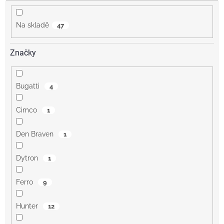
t
ů
Na skladě
47
Značky
Bugatti
4
Cimco
1
Den Braven
1
Dytron
1
Ferro
9
Hunter
12