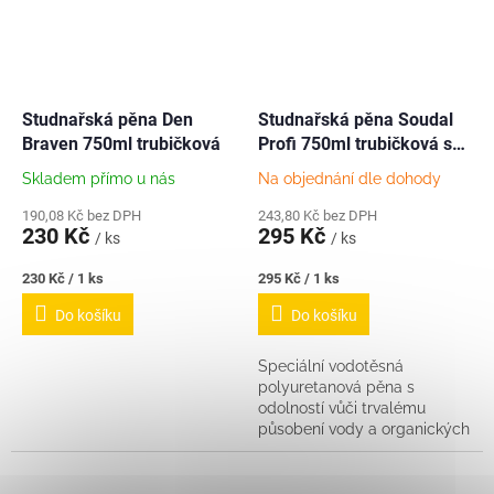
Studnařská pěna Den
Studnařská pěna Soudal
Braven 750ml trubičková
Profi 750ml trubičková s
vlastním pistolovým
Skladem přímo u nás
Na objednání dle dohody
spouštěčem
190,08 Kč bez DPH
243,80 Kč bez DPH
230 Kč
295 Kč
/ ks
/ ks
Měrná
Měrná
230 Kč / 1 ks
295 Kč / 1 ks
cena:
cena:
Do košíku
Do košíku
Speciální vodotěsná
polyuretanová pěna s
odolností vůči trvalému
působení vody a organických
nečistot. Vhodná pro přímý
styk s pitnou vodou. Má
minimální nasákavost a