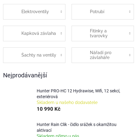
Elektroventily
Potrubí
Fitinky a
Kapková závlaha
tvarovky
Nářadí pro
Šachty na ventily
závlaháře
Nejprodávanější
Hunter PRO-HC 12 Hydrawise, Wifi, 12 sekcí,
exteriérová
Skladem u našeho dodavatele
10 990 Kč
Hunter Rain Clik - čidlo srážek s okamžitou
aktivací
Skladem přímo u nás