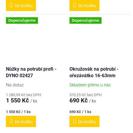
cena:
cena:
Do košíku
Do košíku
Doporučujeme
Doporučujeme
Nůžky na potrubí profi -
Okružovák na potrubí -
DYNO 02427
ořezávátko 16-63mm
Na dotaz
Skladem přímo u nás
1 280,99 Kč bez DPH
570,25 Kč bez DPH
1 550 Kč
690 Kč
/ ks
/ ks
Měrná
Měrná
1 550 Kč / 1 ks
690 Kč / 1 ks
cena:
cena:
Do košíku
Do košíku