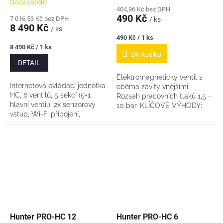
dodavatele
404,96 Kč bez DPH
490 Kč
7 016,53 Kč bez DPH
/ ks
8 490 Kč
/ ks
Měrná
490 Kč / 1 ks
cena:
Měrná
8 490 Kč / 1 ks
Do košíku
cena:
DETAIL
Elektromagnetický ventil s
Internetová ovládací jednotka
oběma závity vnějšími.
HC, 6 ventilů, 5 sekcí (5+1
Rozsah pracovních tlaků 1,5 -
hlavní ventil), 2x senzorový
10 bar. KLÍČOVÉ VÝHODY:
vstup, Wi-Fi připojení,
Manuální odvzdušnění zajistí
vzdálená správa Hunter
snadné a rychlé uvedení do...
Hydrawise, ovládání přes
webové rozhraní...
Hunter PRO-HC 12
Hunter PRO-HC 6