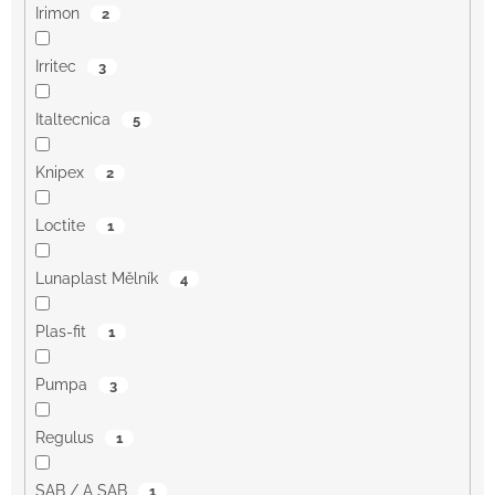
Irimon
2
Irritec
3
Italtecnica
5
Knipex
2
Loctite
1
Lunaplast Mělník
4
Plas-fit
1
Pumpa
3
Regulus
1
SAB / A SAB
1