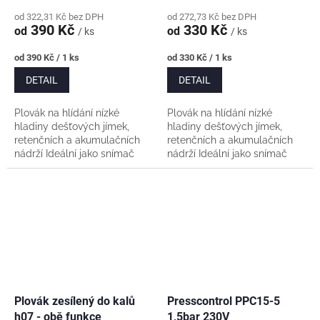
od 322,31 Kč bez DPH
od 272,73 Kč bez DPH
390 Kč
330 Kč
od
od
/ ks
/ ks
Měrná
Měrná
od 390 Kč / 1 ks
od 330 Kč / 1 ks
cena:
cena:
DETAIL
DETAIL
Plovák na hlídání nízké
Plovák na hlídání nízké
hladiny dešťových jímek,
hladiny dešťových jímek,
retenčních a akumulačních
retenčních a akumulačních
nádrží Ideální jako snímač
nádrží Ideální jako snímač
nízké hladiny pro sepnutí
nízké hladiny pro sepnutí
dopouštění. Pro 3fázová
dopouštění. Pro 3fázová
čerpadla je nutné...
čerpadla je nutné...
Plovák zesílený do kalů
Presscontrol PPC15-5
h07 - obě funkce
1,5bar 230V