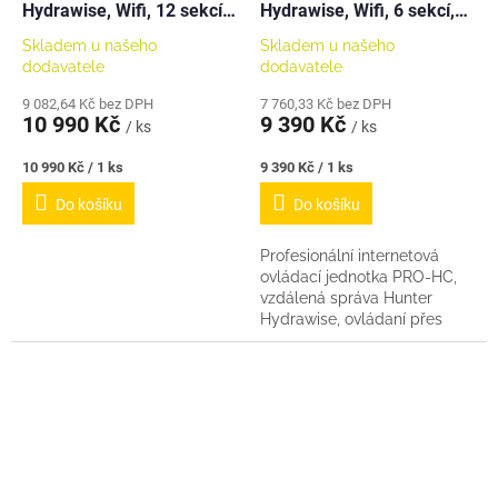
Hydrawise, Wifi, 12 sekcí,
Hydrawise, Wifi, 6 sekcí,
exteriérová
exteriérová
Skladem u našeho
Skladem u našeho
dodavatele
dodavatele
9 082,64 Kč bez DPH
7 760,33 Kč bez DPH
10 990 Kč
9 390 Kč
/ ks
/ ks
Měrná
Měrná
10 990 Kč / 1 ks
9 390 Kč / 1 ks
cena:
cena:
Do košíku
Do košíku
Profesionální internetová
ovládací jednotka PRO-HC,
vzdálená správa Hunter
Hydrawise, ovládaní přes
webové rozhraní (prohlížeč,
smartphone) či displej, 6
sekcí (+1 hlavní...