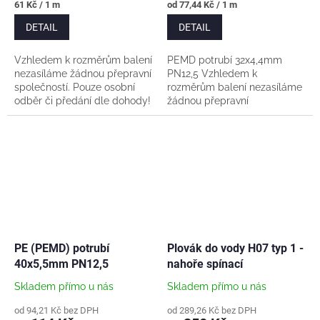
Měrná
Měrná
61 Kč / 1 m
od 77,44 Kč / 1 m
cena:
cena:
DETAIL
DETAIL
Vzhledem k rozměrům balení
PEMD potrubí 32x4,4mm
nezasíláme žádnou přepravní
PN12,5 Vzhledem k
společností. Pouze osobní
rozměrům balení nezasíláme
odběr či předání dle dohody!
žádnou přepravní
Variantu na metráž
společností. Pouze osobní
ustřihneme až po zaplacení a
odběr či předání dle dohody!
není možné...
Český výrobce Lunaplast
Mělník....
PE (PEMD) potrubí
Plovák do vody H07 typ 1 -
40x5,5mm PN12,5
nahoře spínací
Skladem přímo u nás
Skladem přímo u nás
od 94,21 Kč bez DPH
od 289,26 Kč bez DPH