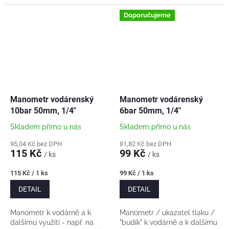
schválení pro kontakt s
manometru 63mm Závit
plynem a pitnou vodou a je
připojení 1/4". Materiál - plast
Doporučujeme
certifikovaný pod...
tělo a...
Manometr vodárenský
Manometr vodárenský
10bar 50mm, 1/4"
6bar 50mm, 1/4"
Skladem přímo u nás
Skladem přímo u nás
95,04 Kč bez DPH
81,82 Kč bez DPH
115 Kč
99 Kč
/ ks
/ ks
Měrná
Měrná
115 Kč / 1 ks
99 Kč / 1 ks
cena:
cena:
DETAIL
DETAIL
Manometr k vodárně a k
Manometr / ukazatel tlaku /
dalšímu využití - např. na
"budík" k vodárně a k dalšímu