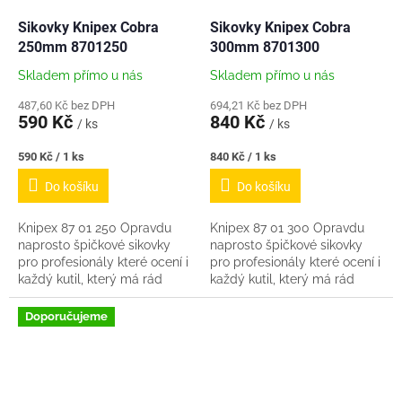
Sikovky Knipex Cobra
Sikovky Knipex Cobra
250mm 8701250
300mm 8701300
Skladem přímo u nás
Skladem přímo u nás
487,60 Kč bez DPH
694,21 Kč bez DPH
590 Kč
840 Kč
/ ks
/ ks
Měrná
Měrná
590 Kč / 1 ks
840 Kč / 1 ks
cena:
cena:
Do košíku
Do košíku
Knipex 87 01 250 Opravdu
Knipex 87 01 300 Opravdu
naprosto špičkové sikovky
naprosto špičkové sikovky
pro profesionály které ocení i
pro profesionály které ocení i
každý kutil, který má rád
každý kutil, který má rád
kvalitní nářadí se kterým
kvalitní nářadí se kterým
práce od ruky jde sama.
práce od ruky jde sama.
Doporučujeme
Žádné žvýkání,...
Žádné žvýkání,...