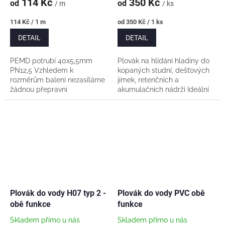
114 Kč
350 Kč
od
od
/ m
/ ks
Měrná
Měrná
114 Kč / 1 m
od 350 Kč / 1 ks
cena:
cena:
DETAIL
DETAIL
PEMD potrubí 40x5,5mm
Plovák na hlídání hladiny do
PN12,5 Vzhledem k
kopaných studní, dešťových
rozměrům balení nezasíláme
jímek, retenčních a
žádnou přepravní
akumulačních nádrží Ideální
společností. Pouze osobní
jako ochrana proti chodu na
odběr či předání dle dohody!
sucho v režimu odčerpávání.
Český výrobce Lunaplast
Pro 3fázová...
Mělník....
Plovák do vody H07 typ 2 -
Plovák do vody PVC obě
obě funkce
funkce
Skladem přímo u nás
Skladem přímo u nás