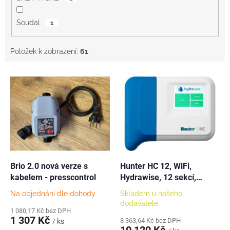
Soudal
1
Položek k zobrazení:
61
V
ý
p
i
s
p
r
o
d
Brio 2.0 nová verze s
Hunter HC 12, WiFi,
u
kabelem - presscontrol
Hydrawise, 12 sekcí,
k
interiérová
Na objednání dle dohody
Skladem u našeho
t
dodavatele
ů
1 080,17 Kč bez DPH
1 307 Kč
8 363,64 Kč bez DPH
/ ks