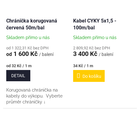
Chránička korugovaná
Kabel CYKY 5x1,5 -
červená 50m/bal
100m/bal
Skladem přímo u nás
Skladem přímo u nás
od 1 322,31 Kč bez DPH
2 809,92 Kč bez DPH
1 600 Kč
3 400 Kč
od
/ balení
/ balení
Měrná
Měrná
od 32 Kč / 1 m
34 Kč / 1 m
cena:
cena:
DETAIL
Do košíku
Korugovaná chránička na
kabely do výkopu. Vyberte
průměr chráničky ↓