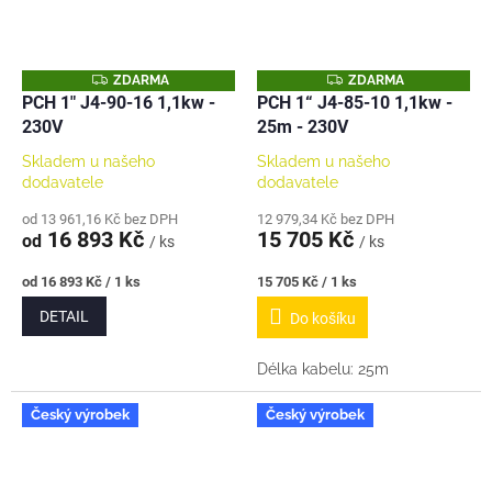
Z
Z
ZDARMA
ZDARMA
D
D
PCH 1" J4-90-16 1,1kw -
PCH 1“ J4-85-10 1,1kw -
A
A
230V
25m - 230V
R
R
M
M
A
A
Skladem u našeho
Skladem u našeho
dodavatele
dodavatele
od 13 961,16 Kč bez DPH
12 979,34 Kč bez DPH
16 893 Kč
15 705 Kč
od
/ ks
/ ks
Měrná
Měrná
od 16 893 Kč / 1 ks
15 705 Kč / 1 ks
cena:
cena:
DETAIL
Do košíku
Délka kabelu: 25m
Český výrobek
Český výrobek