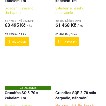
kabelem 1m
kabelem 1m
Skladem u našeho
Skladem u našeho
dodavatele
dodavatele
52 475,21 Kč bez DPH
50 800 Kč bez DPH
63 495 Kč
61 468 Kč
/ ks
/ ks
Měrná
Měrná
63 495 Kč / 1 ks
61 468 Kč / 1 ks
cena:
cena:
Do košíku
Do košíku
Z
ZDARMA
D
Grundfos SQ 5-70 s
Grundfos SQE 2-70 sólo
A
kabelem 1m
čerpadlo, náhradní
R
M
A
Skladem u našeho
Na objednání dle dohody