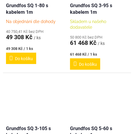
Grundfos SQ 1-80 s
Grundfos SQ 3-95 s
kabelem 1m
kabelem 1m
Na objednání dle dohody
Skladem u našeho
dodavatele
40 750,41 Kč bez DPH
49 308 Kč
50 800 Kč bez DPH
/ ks
61 468 Kč
/ ks
Měrná
49 308 Kč / 1 ks
cena:
Měrná
61 468 Kč / 1 ks
Do košíku
cena:
Do košíku
Grundfos SQ 3-105 s
Grundfos SQ 5-60 s