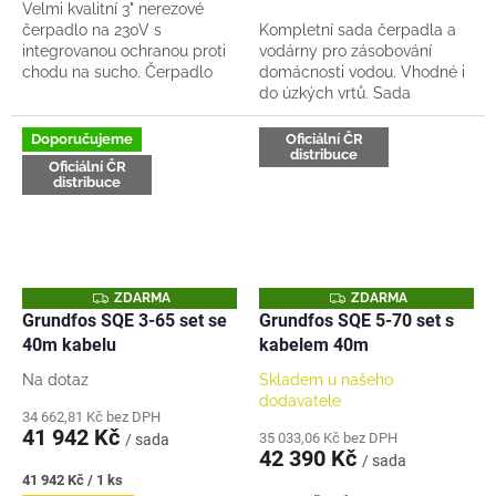
Velmi kvalitní 3" nerezové
čerpadlo na 230V s
Kompletní sada čerpadla a
integrovanou ochranou proti
vodárny pro zásobování
chodu na sucho. Čerpadlo
domácnosti vodou. Vhodné i
má plynulý rozeběh. Vhodné
do úzkých vrtů. Sada
i do starých úzkých vrtů s
obsahuje 3“ čerpadlo na 230V
ocelovou pažnicí 100mm...
+ kabel 60m,
Doporučujeme
Oficiální ČR
distribuce
elektronickouregulaci na
Oficiální ČR
konstantní...
distribuce
Z
Z
ZDARMA
ZDARMA
D
D
Grundfos SQE 3-65 set se
Grundfos SQE 5-70 set s
A
A
40m kabelu
kabelem 40m
R
R
M
M
A
A
Na dotaz
Skladem u našeho
dodavatele
34 662,81 Kč bez DPH
41 942 Kč
35 033,06 Kč bez DPH
/ sada
42 390 Kč
/ sada
Měrná
41 942 Kč / 1 ks