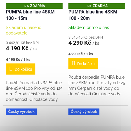
Z
Z
ZDARMA
ZDARMA
D
D
PUMPA blue line 4SKM
PUMPA blue line 4SKM
A
A
100 - 15m
100 - 20m
R
R
M
M
A
A
Skladem u našeho
Skladem přímo u nás
dodavatele
3 545,45 Kč bez DPH
4 290 Kč
3 462,81 Kč bez DPH
/ ks
4 190 Kč
/ ks
Měrná
4 290 Kč / 1 ks
cena:
Měrná
4 190 Kč / 1 ks
Do košíku
cena:
Do košíku
Použití čerpadla PUMPA blue
Použití čerpadla PUMPA blue
line 4SKM 100 Pro vrty od 125
line 4SKM 100 Pro vrty od 125
mm Čerpání čisté vody do
mm Čerpání čisté vody do
domácností Cirkulace vody
domácností Cirkulace vody
ve fontánách Zavlažování
ve fontánách Zavlažování
deštovou vodou Napájení
deštovou vodou Napájení
tlakových...
Český výrobek
Český výrobek
tlakových...