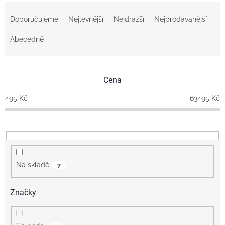
Ř
a
Doporučujeme
Nejlevnější
Nejdražší
Nejprodávanější
z
e
Abecedně
n
í
p
Cena
r
o
495
Kč
63495
Kč
d
u
k
t
ů
Na skladě
7
Značky