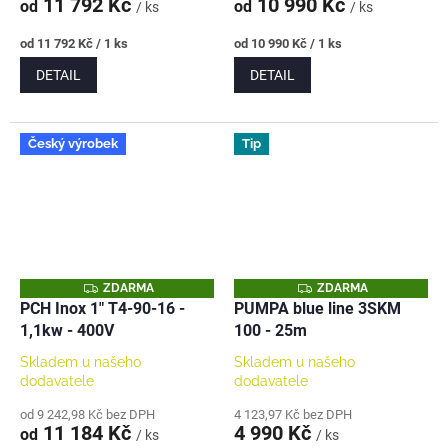
11 792 Kč
10 990 Kč
od
od
/ ks
/ ks
Měrná
Měrná
od 11 792 Kč / 1 ks
od 10 990 Kč / 1 ks
cena:
cena:
DETAIL
DETAIL
Český výrobek
Tip
Z
Z
ZDARMA
ZDARMA
D
D
PCH Inox 1" T4-90-16 -
PUMPA blue line 3SKM
A
A
1,1kw - 400V
100 - 25m
R
R
M
M
A
A
Skladem u našeho
Skladem u našeho
dodavatele
dodavatele
od 9 242,98 Kč bez DPH
4 123,97 Kč bez DPH
11 184 Kč
4 990 Kč
od
/ ks
/ ks