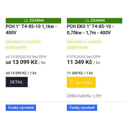
Z
Z
ZDARMA
ZDARMA
D
D
PCH 1“ T4-85-10 1,1kw -
PCH EKO 1" T4-85-10 -
A
A
400V
0,75kw - 1,7m - 400V
R
R
M
M
A
A
Skladem u našeho
Skladem u našeho
dodavatele
dodavatele
od 10 825,62 Kč bez DPH
9 379,34 Kč bez DPH
13 099 Kč
11 349 Kč
od
/ ks
/ ks
Měrná
Měrná
od 13 099 Kč / 1 ks
11 349 Kč / 1 ks
cena:
cena:
DETAIL
Do košíku
Délka kabelu: 1,7m
Český výrobek
Český výrobek