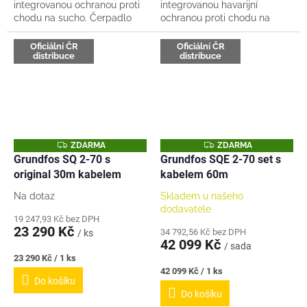
integrovanou ochranou proti
integrovanou havarijní
chodu na sucho. Čerpadlo
ochranou proti chodu na
má plynulý rozeběh. Vhodné
sucho. Čerpadlo má plynulý
i do starých úzkých vrtů s
rozeběh. Vhodné i do starých
Oficiální ČR
Oficiální ČR
distribuce
distribuce
ocelovou pažnicí 100mm...
úzkých vrtů s ocelovou...
Z
Z
ZDARMA
ZDARMA
D
D
Grundfos SQ 2-70 s
Grundfos SQE 2-70 set s
A
A
original 30m kabelem
kabelem 60m
R
R
M
M
A
A
Na dotaz
Skladem u našeho
dodavatele
19 247,93 Kč bez DPH
23 290 Kč
34 792,56 Kč bez DPH
/ ks
42 099 Kč
/ sada
Měrná
23 290 Kč / 1 ks
cena:
Měrná
42 099 Kč / 1 ks
Do košíku
cena:
Do košíku