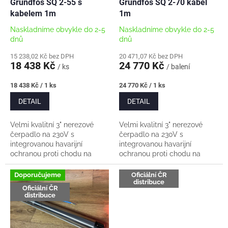
d
Grundfos SQ 2-55 s
Grundfos SQ 2-70 kabel
A
A
u
kabelem 1m
1m
R
R
M
M
k
A
A
Naskladníme obvykle do 2-5
Naskladníme obvykle do 2-5
t
dnů
dnů
ů
15 238,02 Kč bez DPH
20 471,07 Kč bez DPH
18 438 Kč
24 770 Kč
/ ks
/ balení
Měrná
Měrná
18 438 Kč / 1 ks
24 770 Kč / 1 ks
cena:
cena:
DETAIL
DETAIL
Velmi kvalitní 3" nerezové
Velmi kvalitní 3" nerezové
čerpadlo na 230V s
čerpadlo na 230V s
integrovanou havarijní
integrovanou havarijní
ochranou proti chodu na
ochranou proti chodu na
sucho. Čerpadlo má plynulý
sucho. Čerpadlo má plynulý
rozeběh. Vhodné i do starých
rozeběh. Kabel umíme
Doporučujeme
Oficiální ČR
distribuce
úzkých vrtů s ocelovou...
vodotěsně nastavit na míru...
Oficiální ČR
distribuce