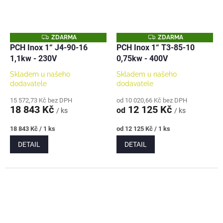
Z
Z
ZDARMA
ZDARMA
D
D
PCH Inox 1“ J4-90-16
PCH Inox 1“ T3-85-10
A
A
1,1kw - 230V
0,75kw - 400V
R
R
M
M
A
A
Skladem u našeho
Skladem u našeho
dodavatele
dodavatele
15 572,73 Kč bez DPH
od 10 020,66 Kč bez DPH
18 843 Kč
12 125 Kč
od
/ ks
/ ks
Měrná
Měrná
18 843 Kč / 1 ks
od 12 125 Kč / 1 ks
cena:
cena:
DETAIL
DETAIL