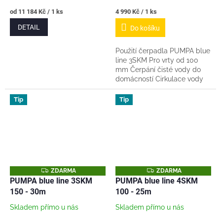
Měrná
Měrná
od 11 184 Kč / 1 ks
4 990 Kč / 1 ks
cena:
cena:
DETAIL
Do košíku
Použití čerpadla PUMPA blue
line 3SKM Pro vrty od 100
mm Čerpání čisté vody do
domácností Cirkulace vody
ve fontánách Zavlažování
dešťovou vodou Napájení
Tip
Tip
tlakových...
Z
Z
ZDARMA
ZDARMA
D
D
PUMPA blue line 3SKM
PUMPA blue line 4SKM
A
A
150 - 30m
100 - 25m
R
R
M
M
A
A
Skladem přímo u nás
Skladem přímo u nás