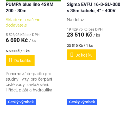
D
PUMPA blue line 4SKM
Sigma EVFU 16-8-GU-080
A
200 - 30m
s 35m kabelu, 4" - 400V
R
M
A
Skladem u našeho
Na dotaz
dodavatele
19 429,75 Kč bez DPH
23 510 Kč
5 528,93 Kč bez DPH
/ ks
6 690 Kč
/ ks
Měrná
23 510 Kč / 1 ks
cena:
Měrná
6 690 Kč / 1 ks
Do košíku
cena:
Do košíku
Ponorné 4" čerpadlo pro
studny i vrty, pro čerpání
čisté vody, zavlažování.
Hřídel, plášť a hydraulika
z nerezové oceli, mosazné
oběžné kolo. Maximální ponor
Český výrobek
Český výrobek
40 m....