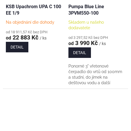
KSB Upachrom UPA C 100
Pumpa Blue Line
EE 1/9
3PVM550-100
Na objednání dle dohody
Skladem u našeho
dodavatele
od 18 911,57 Kč bez DPH
22 883 Kč
od
od 3 297,52 Kč bez DPH
/ ks
3 990 Kč
od
/ ks
DETAIL
DETAIL
Ponorné 3" vřetenové
čerpadlo do vrtů od 100mm
a studní, do jímek na
dešťovou vodu a další
univerzální využití (pro zálivku
atd). Na výběr délka kabelu:
20m 30m 40m...