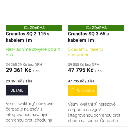
Z
Z
ZDARMA
ZDARMA
D
D
Grundfos SQ 2-115 s
Grundfos SQ 3-65 s
A
A
kabelem 1m
kabelem 1m
R
R
M
M
A
A
Naskladníme obvykle do 2-5
Skladem u našeho
dnů
dodavatele
24 265,29 Kč bez DPH
39 500 Kč bez DPH
29 361 Kč
47 795 Kč
/ ks
/ ks
Měrná
Měrná
29 361 Kč / 1 ks
47 795 Kč / 1 ks
cena:
cena:
DETAIL
Do košíku
Velmi kvalitní 3" nerezové
Velmi kvalitní 3" nerezové
čerpadlo na 230V s
čerpadlo na 230V s
integrovanou havarijní
integrovanou ochranou proti
ochranou proti chodu na
chodu na sucho. Čerpadlo
sucho. Čerpadlo má plynulý
má plynulý rozeběh. Vhodné