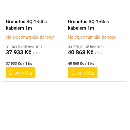
Grundfos SQ 1-50 s
Grundfos SQ 1-65 s
kabelem 1m
kabelem 1m
Na objednání dle dohody
Na objednání dle dohody
31 349,59 Kč bez DPH
33 775,21 Kč bez DPH
37 933 Kč
40 868 Kč
/ ks
/ ks
Měrná
Měrná
37 933 Kč / 1 ks
40 868 Kč / 1 ks
cena:
cena:
Do košíku
Do košíku