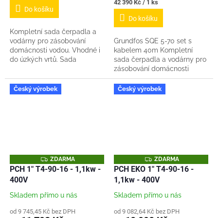
cena:
Měrná
42 390 Kč / 1 ks
Do košíku
cena:
Do košíku
Kompletní sada čerpadla a
vodárny pro zásobování
Grundfos SQE 5-70 set s
domácnosti vodou. Vhodné i
kabelem 40m Kompletní
do úzkých vrtů. Sada
sada čerpadla a vodárny pro
obsahuje 3“ čerpadlo na 230V
zásobování domácnosti
+ kabel 40m,
vodou. Vhodné i do úzkých
elektronickouregulaci na
vrtů. Sada obsahuje 3“
Český výrobek
Český výrobek
konstantní...
čerpadlo na 230V + kabel
40m,...
Z
Z
ZDARMA
ZDARMA
D
D
PCH 1" T4-90-16 - 1,1kw -
PCH EKO 1" T4-90-16 -
A
A
400V
1,1kw - 400V
R
R
M
M
A
A
Skladem přímo u nás
Skladem přímo u nás
od 9 745,45 Kč bez DPH
od 9 082,64 Kč bez DPH