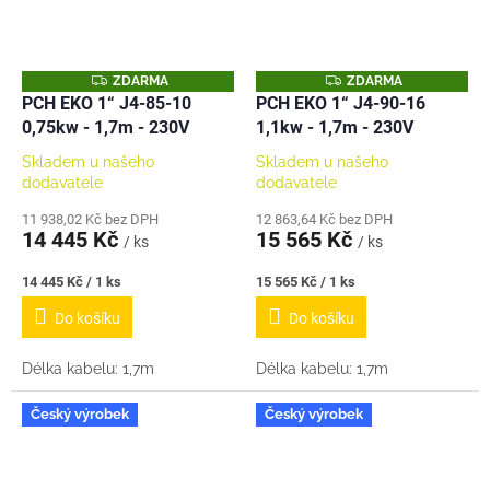
Z
Z
ZDARMA
ZDARMA
D
D
PCH EKO 1“ J4-85-10
PCH EKO 1“ J4-90-16
A
A
0,75kw - 1,7m - 230V
1,1kw - 1,7m - 230V
R
R
M
M
A
A
Skladem u našeho
Skladem u našeho
dodavatele
dodavatele
11 938,02 Kč bez DPH
12 863,64 Kč bez DPH
14 445 Kč
15 565 Kč
/ ks
/ ks
Měrná
Měrná
14 445 Kč / 1 ks
15 565 Kč / 1 ks
cena:
cena:
Do košíku
Do košíku
Délka kabelu: 1,7m
Délka kabelu: 1,7m
Český výrobek
Český výrobek