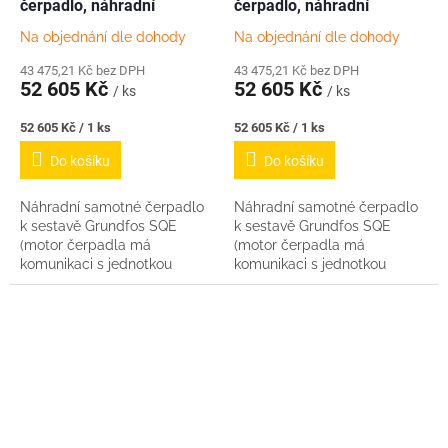
čerpadlo, náhradní
čerpadlo, náhradní
Na objednání dle dohody
Na objednání dle dohody
43 475,21 Kč bez DPH
43 475,21 Kč bez DPH
52 605 Kč
52 605 Kč
/ ks
/ ks
Měrná
Měrná
52 605 Kč / 1 ks
52 605 Kč / 1 ks
cena:
cena:
Do košíku
Do košíku
Náhradní samotné čerpadlo
Náhradní samotné čerpadlo
k sestavě Grundfos SQE
k sestavě Grundfos SQE
(motor čerpadla má
(motor čerpadla má
komunikaci s jednotkou
komunikaci s jednotkou
CU301) Délka kabelu 1m.
CU301) Délka kabelu 1m.