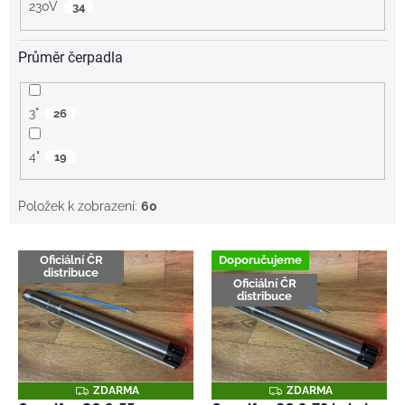
230V
34
Průměr čerpadla
3"
26
4"
19
Položek k zobrazení:
60
V
Oficiální ČR
Doporučujeme
ý
distribuce
Oficiální ČR
p
distribuce
i
s
p
r
o
Z
Z
ZDARMA
ZDARMA
D
D