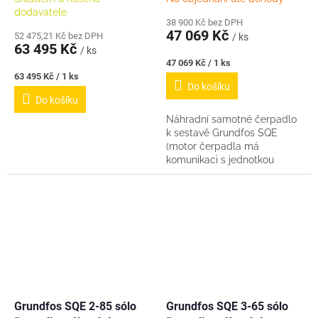
dodavatele
38 900 Kč bez DPH
47 069 Kč
52 475,21 Kč bez DPH
/ ks
63 495 Kč
/ ks
Měrná
47 069 Kč / 1 ks
cena:
Měrná
63 495 Kč / 1 ks
Do košíku
cena:
Do košíku
Náhradní samotné čerpadlo
k sestavě Grundfos SQE
(motor čerpadla má
komunikaci s jednotkou
CU301) Délka kabelu 1m.
Grundfos SQE 2-85 sólo
Grundfos SQE 3-65 sólo