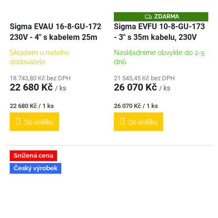
Z
ZDARMA
D
Sigma EVAU 16-8-GU-172
Sigma EVFU 10-8-GU-173
A
230V - 4" s kabelem 25m
- 3" s 35m kabelu, 230V
R
M
A
Skladem u našeho
Naskladníme obvykle do 2-5
dodavatele
dnů
18 743,80 Kč bez DPH
21 545,45 Kč bez DPH
22 680 Kč
26 070 Kč
/ ks
/ ks
Měrná
Měrná
22 680 Kč / 1 ks
26 070 Kč / 1 ks
cena:
cena:
Do košíku
Do košíku
Snížená cena
Český výrobek