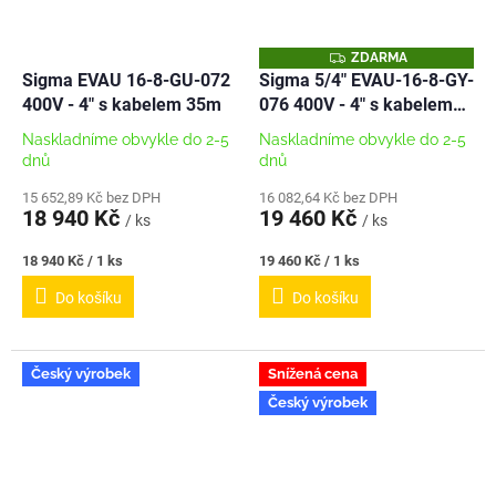
Z
ZDARMA
D
Sigma EVAU 16-8-GU-072
Sigma 5/4" EVAU-16-8-GY-
A
400V - 4" s kabelem 35m
076 400V - 4" s kabelem
R
M
35m - NEREZ
A
Naskladníme obvykle do 2-5
Naskladníme obvykle do 2-5
dnů
dnů
15 652,89 Kč bez DPH
16 082,64 Kč bez DPH
18 940 Kč
19 460 Kč
/ ks
/ ks
Měrná
Měrná
18 940 Kč / 1 ks
19 460 Kč / 1 ks
cena:
cena:
Do košíku
Do košíku
Český výrobek
Snížená cena
Český výrobek