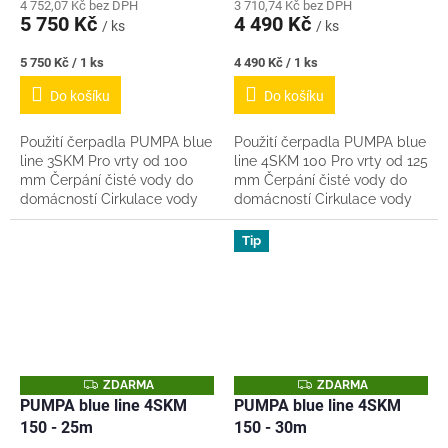
4 752,07 Kč bez DPH
3 710,74 Kč bez DPH
5 750 Kč
4 490 Kč
/ ks
/ ks
Měrná
Měrná
5 750 Kč / 1 ks
4 490 Kč / 1 ks
cena:
cena:
Do košíku
Do košíku
Použití čerpadla PUMPA blue
Použití čerpadla PUMPA blue
line 3SKM Pro vrty od 100
line 4SKM 100 Pro vrty od 125
mm Čerpání čisté vody do
mm Čerpání čisté vody do
domácností Cirkulace vody
domácností Cirkulace vody
ve fontánách Zavlažování
ve fontánách Zavlažování
dešťovou vodou Napájení
deštovou vodou Napájení
Tip
tlakových...
tlakových...
Z
Z
ZDARMA
ZDARMA
D
D
PUMPA blue line 4SKM
PUMPA blue line 4SKM
A
A
150 - 25m
150 - 30m
R
R
M
M