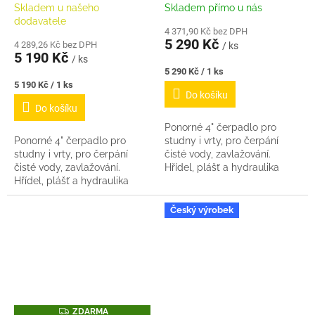
A
A
Skladem u našeho
Skladem přímo u nás
dodavatele
4 371,90 Kč bez DPH
5 290 Kč
4 289,26 Kč bez DPH
/ ks
5 190 Kč
/ ks
Měrná
5 290 Kč / 1 ks
cena:
Měrná
5 190 Kč / 1 ks
Do košíku
cena:
Do košíku
Ponorné 4" čerpadlo pro
Ponorné 4" čerpadlo pro
studny i vrty, pro čerpání
studny i vrty, pro čerpání
čisté vody, zavlažování.
čisté vody, zavlažování.
Hřídel, plášť a hydraulika
Hřídel, plášť a hydraulika
z nerezové oceli, mosazné
z nerezové oceli, mosazné
oběžné kolo. Maximální ponor
oběžné kolo. Maximální ponor
40 m. Informace...
Český výrobek
40 m. Informace...
Z
ZDARMA