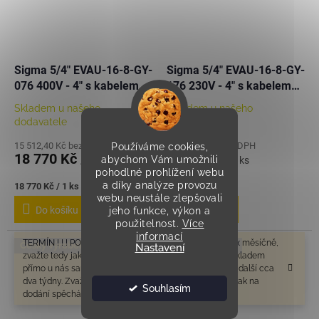
Sigma 5/4" EVAU-16-8-GY-
Sigma 5/4" EVAU-16-8-GY-
076 400V - 4" s kabelem
176 230V - 4" s kabelem
25m - NEREZ
25m - NEREZ
Skladem u našeho
Skladem u našeho
dodavatele
dodavatele
15 512,40 Kč bez DPH
17 289,26 Kč bez DPH
Používáme cookies,
18 770 Kč
20 920 Kč
abychom Vám umožnili
/ ks
/ ks
pohodlné prohlížení webu
a díky analýze provozu
Měrná
Měrná
18 770 Kč / 1 ks
20 920 Kč / 1 ks
webu neustále zlepšovali
cena:
cena:
Do košíku
Do košíku
jeho funkce, výkon a
použitelnost.
Více
informací
TERMÍN ! ! ! POZOR V tomto období odesíláme cca 1-2x měsíčně,
Český výrobek
Český výrobek
Nastavení
zvažte tedy jak na dodání spěcháte. Zboží které není skladem
přímo u nás samozřejmě bude mít delší dobu dodání o další cca
dva týdny. Zvažte tedy prosím ještě před objednáním, jak na
Souhlasím
dodání spěcháte. Děkujeme za pochopení.