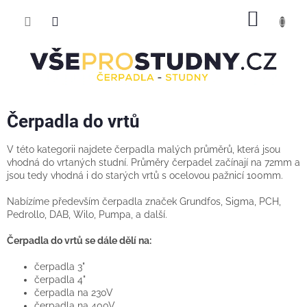
Přejít
NÁKUP
na
obsah
KOŠÍK
Čerpadla do vrtů
V této kategorii najdete čerpadla malých průměrů, která jsou
vhodná do vrtaných studní. Průměry čerpadel začínají na 72mm a
jsou tedy vhodná i do starých vrtů s ocelovou pažnicí 100mm.
Nabízíme především čerpadla značek Grundfos, Sigma, PCH,
Pedrollo, DAB, Wilo, Pumpa, a další.
Čerpadla do vrtů se dále dělí na:
čerpadla 3"
čerpadla 4"
čerpadla na 230V
čerpadla na 400V