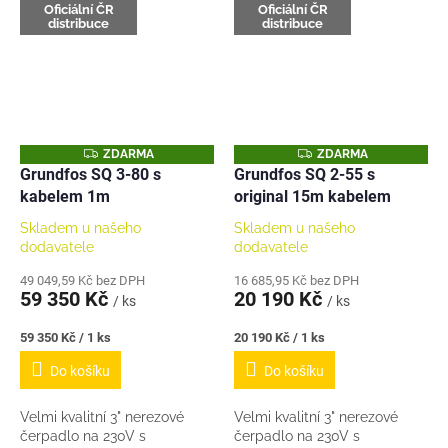
rozeběh. Vhodné i do starých
i do starých úzkých vrtů s
Oficiální ČR
Oficiální ČR
úzkých vrtů s ocelovou...
distribuce
distribuce
ocelovou pažnicí 100mm...
Z
Z
ZDARMA
ZDARMA
D
D
Grundfos SQ 3-80 s
Grundfos SQ 2-55 s
A
A
kabelem 1m
original 15m kabelem
R
R
M
M
A
A
Skladem u našeho
Skladem u našeho
dodavatele
dodavatele
49 049,59 Kč bez DPH
16 685,95 Kč bez DPH
59 350 Kč
20 190 Kč
/ ks
/ ks
Měrná
Měrná
59 350 Kč / 1 ks
20 190 Kč / 1 ks
cena:
cena:
Do košíku
Do košíku
Velmi kvalitní 3" nerezové
Velmi kvalitní 3" nerezové
čerpadlo na 230V s
čerpadlo na 230V s