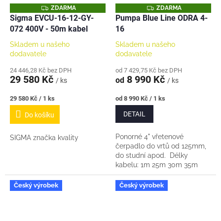
Z
Z
ZDARMA
ZDARMA
D
D
Sigma EVCU-16-12-GY-
Pumpa Blue Line ODRA 4-
A
A
072 400V - 50m kabel
16
R
R
M
M
A
A
Skladem u našeho
Skladem u našeho
dodavatele
dodavatele
24 446,28 Kč bez DPH
od 7 429,75 Kč bez DPH
29 580 Kč
8 990 Kč
od
/ ks
/ ks
Měrná
Měrná
29 580 Kč / 1 ks
od 8 990 Kč / 1 ks
cena:
cena:
DETAIL
Do košíku
Ponorné 4" vřetenové
SIGMA značka kvality
čerpadlo do vrtů od 125mm,
do studní apod. Délky
kabelu: 1m 25m 30m 35m
40m 50m Je nutné dodat
také ochranu motoru - viz...
Český výrobek
Český výrobek