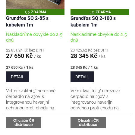
Z
Z
ZDARMA
ZDARMA
D
D
Grundfos SQ 2-85 s
Grundfos SQ 2-100 s
A
A
kabelem 1m
kabelem 1m
R
R
M
M
A
A
Naskladníme obvykle do 2-5
Naskladníme obvykle do 2-5
dnů
dnů
22 851,24 Kč bez DPH
23 425,62 Kč bez DPH
27 650 Kč
28 345 Kč
/ ks
/ ks
Měrná
Měrná
27 650 Kč / 1 ks
28 345 Kč / 1 ks
cena:
cena:
DETAIL
DETAIL
Velmi kvalitní 3" nerezové
Velmi kvalitní 3" nerezové
čerpadlo na 230V s
čerpadlo na 230V s
integrovanou havarijní
integrovanou havarijní
ochranou proti chodu na
ochranou proti chodu na
sucho. Čerpadlo má plynulý
sucho. Čerpadlo má plynulý
rozeběh. Kabel umíme
rozeběh. Perfektní náhrada
Oficiální ČR
Oficiální ČR
distribuce
distribuce
vodotěsně nastavit na míru
staré ruční pumpy
dle...
Maximální...