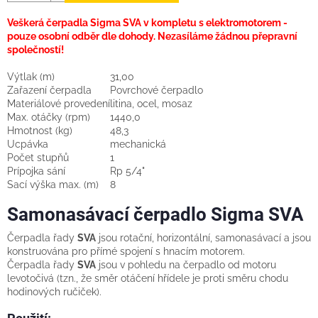
Veškerá čerpadla Sigma SVA v kompletu s elektromotorem -
pouze osobní odběr dle dohody. Nezasíláme žádnou přepravní
společností!
Výtlak (m)
31,00
Zařazení čerpadla
Povrchové čerpadlo
Materiálové provedení
litina, ocel, mosaz
Max. otáčky (rpm)
1440,0
Hmotnost (kg)
48,3
Ucpávka
mechanická
Počet stupňů
1
Prípojka sání
Rp 5/4"
Sací výška max. (m)
8
Samonasávací čerpadlo Sigma SVA
Čerpadla řady
SVA
jsou rotační, horizontální, samonasávací a jsou
konstruována pro přímé spojení s hnacím motorem.
Čerpadla řady
SVA
jsou v pohledu na čerpadlo od motoru
levotočivá (tzn., že směr otáčení hřídele je proti směru chodu
hodinových ručiček).