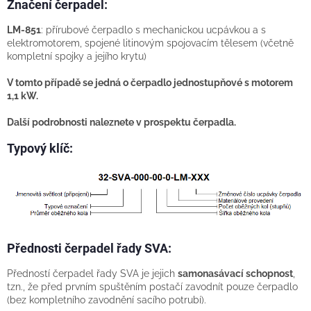
Značení čerpadel:
LM-851
: přírubové čerpadlo s mechanickou ucpávkou a s
elektromotorem, spojené litinovým spojovacím tělesem (včetně
kompletní spojky a jejího krytu)
V tomto případě se jedná o čerpadlo jednostupňové s motorem
1,1 kW.
Další podrobnosti naleznete v prospektu čerpadla.
Typový klíč:
Přednosti čerpadel řady SVA:
Předností čerpadel řady SVA je jejich
samonasávací schopnost
,
tzn., že před prvním spuštěním postačí zavodnít pouze čerpadlo
(bez kompletního zavodnění sacího potrubí).