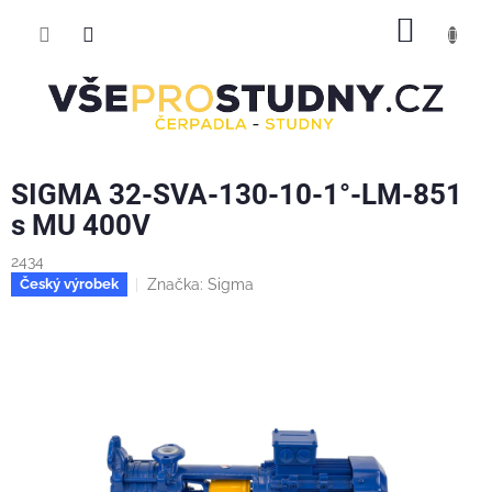
Přejít
NÁKUP
na
obsah
KOŠÍK
SIGMA 32-SVA-130-10-1°-LM-851
s MU 400V
2434
Značka:
Sigma
Český výrobek