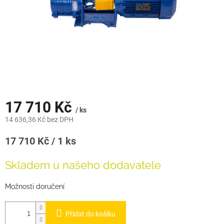
17 710 Kč
/ ks
14 636,36 Kč bez DPH
Měrná
17 710 Kč / 1 ks
cena:
Skladem u našeho dodavatele
Možnosti doručení
Přidat do košíku