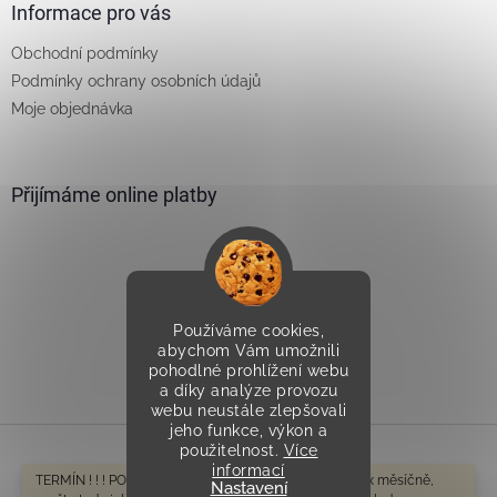
Informace pro vás
Obchodní podmínky
Podmínky ochrany osobních údajů
Moje objednávka
Přijímáme online platby
Používáme cookies,
Vytvořilo Studio Avocado
abychom Vám umožnili
pohodlné prohlížení webu
a díky analýze provozu
webu neustále zlepšovali
jeho funkce, výkon a
použitelnost.
Více
informací
Vytvořil Shoptet
TERMÍN ! ! ! POZOR V tomto období odesíláme cca 1-2x měsíčně,
Nastavení