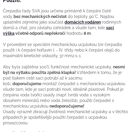
Použití:
Čerpadla řady SVA jsou určena primárně k čerpání čisté
vody
bez mechanických nečistot
do teploty 90°C. Najdou
uplatnění zejména jako součást
domácích vodáren
rodinných
domů a chat, pro závlahu zahrádek a všude tam, kde
sací
výška
včetně odporů nepřekročí
hodnotu
8 m
.
V provedení se speciální mechanickou ucpávkou lze čerpadla
použít i k čerpání hořlavin I. - IV. třídy nebo k čerpání olejů do
maximální kinetické viskozity 37 mm2.s-1
Aby byla zajištěna 100% funkčnost mechanické ucpávky,
nesmí
být na výtlaku použita zpětná klapka!
Vzhledem k tomu, že je
pod tlakem celé sací potrubí až k sacímu
koši,
doporučujeme
montáž čerpadel s mechanickou ucpávkou
všude tam, kde je sací potrubí nové, ideálně plastové. Pokud je
čerpána voda tvořící úsady (např. tvrdá voda s vysokým
obsahem minerálů nebo voda železitá), použití čerpadel s
mechanickou ucpávkou
nedoporučujeme!
Úsady výrazně zkracují životnost mechanické ucpávky
a v těchto
případech je spolehlivější použití čerpadel s ucpávkou
provazcovou.