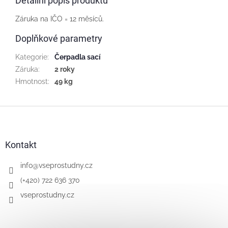
Detailní popis produktu
Záruka na IČO = 12 měsíců.
Doplňkové parametry
Kategorie
:
Čerpadla sací
Záruka
:
2 roky
Hmotnost
:
49 kg
Z
á
p
a
Kontakt
t
í
info
@
vseprostudny.cz
(+420) 722 636 370
vseprostudny.cz