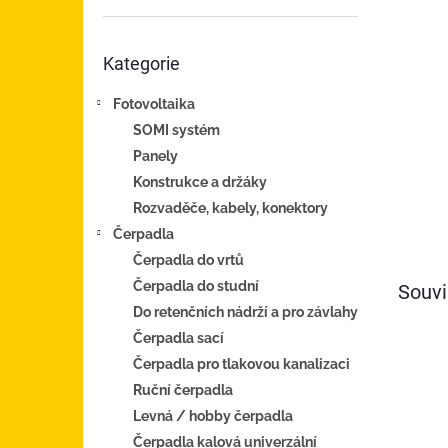
n
e
Přeskočit
l
Kategorie
kategorie
Fotovoltaika
SOMI systém
Panely
Konstrukce a držáky
Rozvaděče, kabely, konektory
Čerpadla
Čerpadla do vrtů
Čerpadla do studní
Souvi
Do retenčních nádrží a pro závlahy
Čerpadla sací
Čerpadla pro tlakovou kanalizaci
Ruční čerpadla
Levná / hobby čerpadla
Čerpadla kalová univerzální