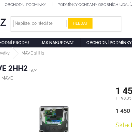
OBCHODNÍ PODMÍNKY
PODMÍNKY OCHRANY OSOBNÍCH ÚDAJ
HLEDAT
HODNÍ PRODEJ
JAK NAKUPOVAT
OBCHODNÍ PODMÍNKY
ováky
MAVE 2HH2
E 2HH2
1972
:
MAVE
1 4
1 198,35
Měrn
1 450 
cena:
Skla