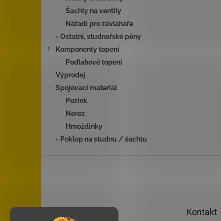
Šachty na ventily
Nářadí pro závlaháře
- Ostatní, studnařské pěny
Komponenty topení
Podlahové topení
Výprodej
Spojovací materiál
Pozink
Nerez
Hmoždinky
- Poklop na studnu / šachtu
Z
á
p
a
t
Kontakt
í