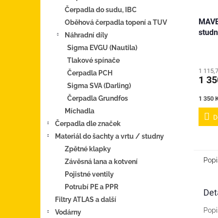
Čerpadla do sudu, IBC
MAVE 
Oběhová čerpadla topení a TUV
stud
Náhradní díly
Sigma EVGU (Nautila)
Tlakové spínače
1 115,
Čerpadla PCH
1 35
Sigma SVA (Darling)
Čerpadla Grundfos
Měrná
1 350 K
cena:
Míchadla
D
Čerpadla dle značek
Materiál do šachty a vrtu / studny
Zpětné klapky
Popi
Závěsná lana a kotvení
Pojistné ventily
Potrubí PE a PPR
Det
Filtry ATLAS a další
Popi
Vodárny