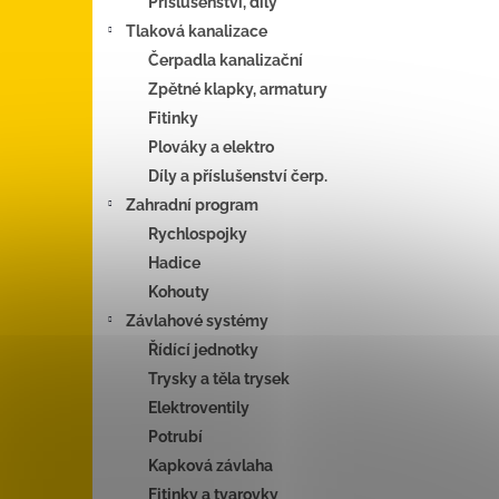
Příslušenství, díly
Tlaková kanalizace
Čerpadla kanalizační
Zpětné klapky, armatury
Fitinky
Plováky a elektro
Díly a příslušenství čerp.
Zahradní program
Rychlospojky
Hadice
Kohouty
Závlahové systémy
Řídící jednotky
Trysky a těla trysek
Elektroventily
Potrubí
Kapková závlaha
Fitinky a tvarovky