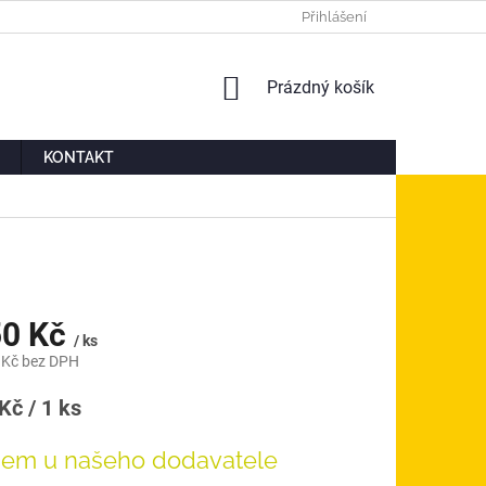
Ů
MOJE OBJEDNÁVKA
Přihlášení
NÁKUPNÍ
Prázdný košík
KOŠÍK
KONTAKT
50 Kč
/ ks
 Kč bez DPH
á
Kč / 1 ks
dem u našeho dodavatele