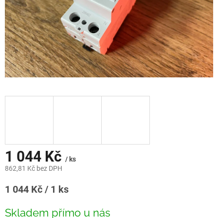
1 044 Kč
/ ks
862,81 Kč bez DPH
Měrná
1 044 Kč / 1 ks
cena:
Skladem přímo u nás