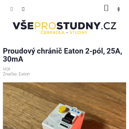
Přejít
NÁKUP
na
obsah
KOŠÍK
Proudový chránič Eaton 2-pól, 25A,
30mA
1231
Značka:
Eaton