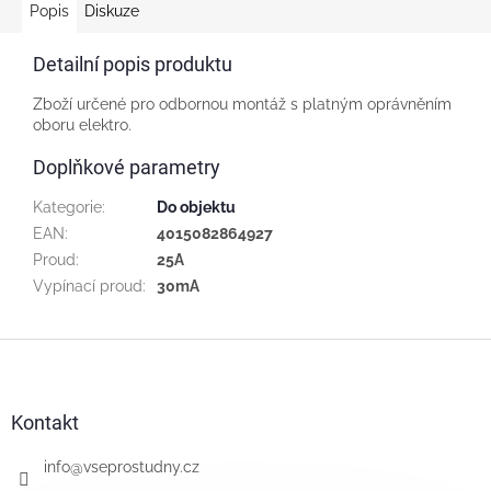
Popis
Diskuze
Detailní popis produktu
Zboží určené pro odbornou montáž s platným oprávněním
oboru elektro.
Doplňkové parametry
Kategorie
:
Do objektu
EAN
:
4015082864927
Proud
:
25A
Vypínací proud
:
30mA
Z
á
p
a
Kontakt
t
í
info
@
vseprostudny.cz