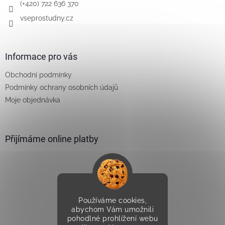
(+420) 722 636 370
vseprostudny.cz
Informace pro vás
Obchodní podmínky
Podmínky ochrany osobních údajů
Moje objednávka
Přijímáme online platby
Používáme cookies,
Vytvořilo Studio Avocado
abychom Vám umožnili
pohodlné prohlížení webu