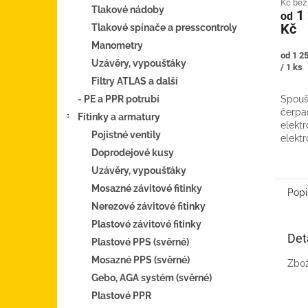
Kč be
Tlakové nádoby
1 
od
Kč
Tlakové spínače a presscontroly
Manometry
Měrná
od 1 2
Uzávěry, vypoušťáky
cena:
/ 1 ks
Filtry ATLAS a další
- PE a PPR potrubí
Spouš
čerpad
Fitinky a armatury
elektr
Pojistné ventily
elekt
při př
Doprodejové kusy
fáze. 
Uzávěry, vypoušťáky
lištu. 
Mosazné závitové fitinky
Popi
Nerezové závitové fitinky
Plastové závitové fitinky
Det
Plastové PPS (svěrné)
Mosazné PPS (svěrné)
Zbož
Gebo, AGA systém (svěrné)
Plastové PPR