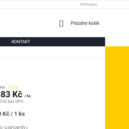
Ů
MOJE OBJEDNÁVKA
Přihlášení
NÁKUPNÍ
Prázdný košík
KOŠÍK
KONTAKT
 Kč
–12 %
83 Kč
/ ks
5 Kč
bez DPH
á
 Kč / 1 ks
e variantu