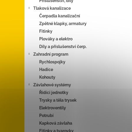
Příslušenství, díly
Tlaková kanalizace
Čerpadla kanalizační
Zpětné klapky, armatury
Fitinky
Plováky a elektro
Díly a příslušenství čerp.
Zahradní program
Rychlospojky
Hadice
Kohouty
Závlahové systémy
Řídící jednotky
Trysky a těla trysek
Elektroventily
Potrubí
Kapková závlaha
Fitinky a tvarovky