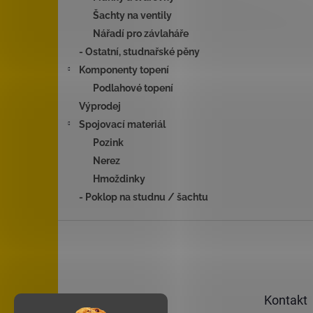
Šachty na ventily
Nářadí pro závlaháře
- Ostatní, studnařské pěny
Komponenty topení
Podlahové topení
Výprodej
Spojovací materiál
Pozink
Nerez
Hmoždinky
- Poklop na studnu / šachtu
Z
á
p
a
t
Kontakt
í