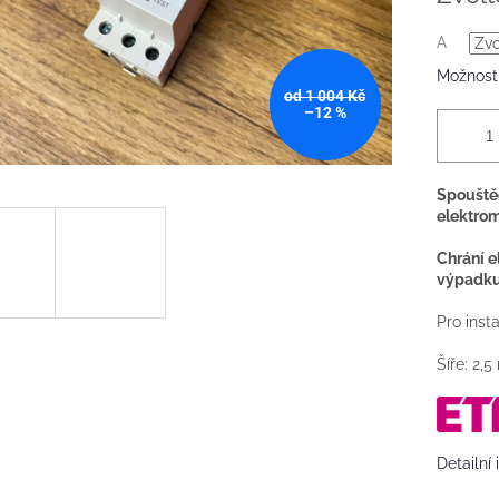
A
Možnosti
od 1 004 Kč
–12 %
Spouštěč
elektrom
Chrání e
výpadku
Pro insta
Šíře: 2,
Detailní