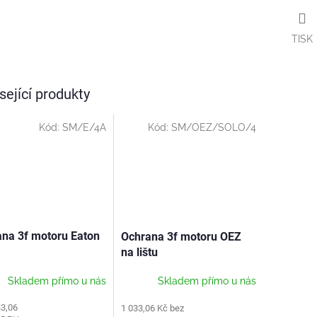
TISK
sející produkty
Kód:
SM/E/4A
Kód:
SM/OEZ/SOLO/4
na 3f motoru Eaton
Ochrana 3f motoru OEZ
na lištu
Skladem přímo u nás
Skladem přímo u nás
33,06
1 033,06 Kč bez