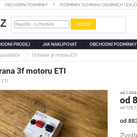
OBCHODNÍ PODMÍNKY
PODMÍNKY OCHRANY OSOBNÍCH ÚDAJ
HLEDAT
HODNÍ PRODEJ
JAK NAKUPOVAT
OBCHODNÍ PODMÍNKY
spouštěče
Ochrana 3f motoru ETI
rana 3f motoru ETI
:
ETI
od 1 004
od
8
od
729,7
Měrn
od 883
cena:
Zvolt