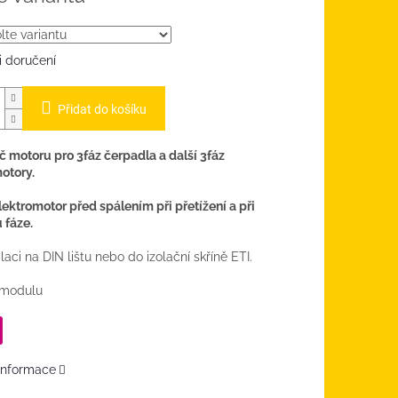
 doručení
Přidat do košíku
 motoru pro 3fáz čerpadla a další 3fáz
otory.
lektromotor před spálením při přetížení a při
 fáze.
laci na DIN lištu nebo do izolační skříně ETI.
5 modulu
 informace