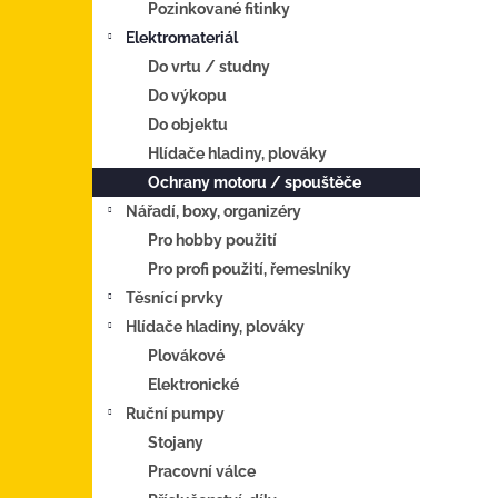
Pozinkované fitinky
Elektromateriál
Do vrtu / studny
Do výkopu
Do objektu
Hlídače hladiny, plováky
Ochrany motoru / spouštěče
Nářadí, boxy, organizéry
Pro hobby použití
Pro profi použití, řemeslníky
Těsnící prvky
Hlídače hladiny, plováky
Plovákové
Elektronické
Ruční pumpy
Stojany
Pracovní válce