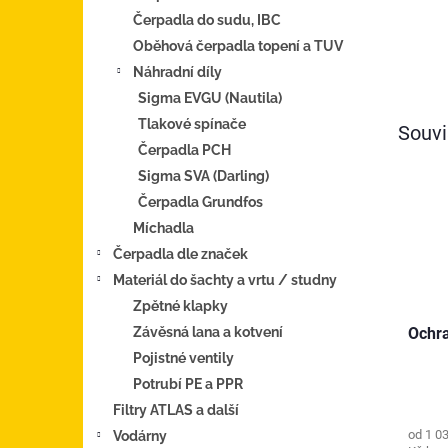
Čerpadla do sudu, IBC
Oběhová čerpadla topení a TUV
Náhradní díly
Sigma EVGU (Nautila)
Tlakové spínače
Souvi
Čerpadla PCH
Sigma SVA (Darling)
Čerpadla Grundfos
Míchadla
Čerpadla dle značek
Materiál do šachty a vrtu / studny
Zpětné klapky
Závěsná lana a kotvení
Ochra
Pojistné ventily
Potrubí PE a PPR
Filtry ATLAS a další
od 1 0
Vodárny