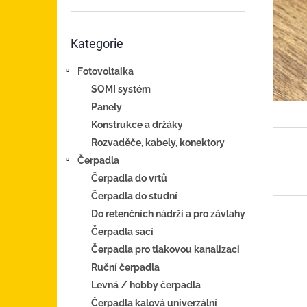
n
e
Přeskočit
l
Kategorie
kategorie
Fotovoltaika
SOMI systém
Panely
Konstrukce a držáky
Rozvaděče, kabely, konektory
Čerpadla
Čerpadla do vrtů
Čerpadla do studní
Do retenčních nádrží a pro závlahy
Čerpadla sací
Čerpadla pro tlakovou kanalizaci
Ruční čerpadla
Levná / hobby čerpadla
Čerpadla kalová univerzální