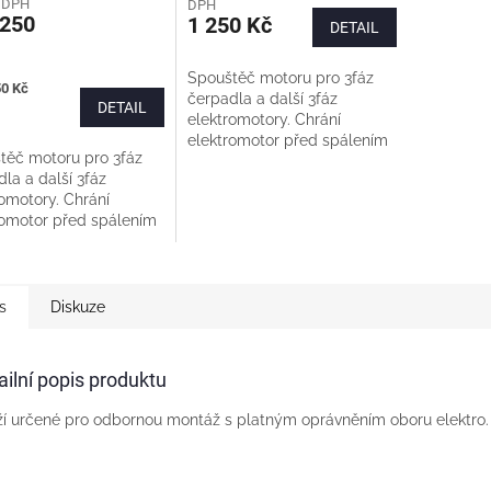
z DPH
DPH
250
1 250 Kč
DETAIL
Spouštěč motoru pro 3fáz
50 Kč
čerpadla a další 3fáz
DETAIL
elektromotory. Chrání
elektromotor před spálením
těč motoru pro 3fáz
při přetížení a při výpadku
la a další 3fáz
fáze. Pro instalaci na DIN
omotory. Chrání
lištu nebo do izolační...
romotor před spálením
etížení a při výpadku
Pro instalaci na DIN
Šíře: 3 moduly...
s
Diskuze
ailní popis produktu
í určené pro odbornou montáž s platným oprávněním oboru elektro.