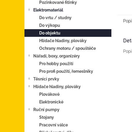
Pozinkované fitinky
zaříze
fotovo
Elektromateriál
měniče
Do vrtu / studny
Popi
Do výkopu
Do objektu
Det
Hlídače hladiny, plováky
Ochrany motoru / spouštěče
Popi
Nářadí, boxy, organizéry
Pro hobby použití
Pro profi použití, řemeslníky
Těsnící prvky
Hlídače hladiny, plováky
Plovákové
Elektronické
Ruční pumpy
Stojany
Pracovní válce