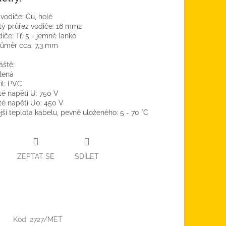
 vodiče:
Cu, holé
ý průřez vodiče:
16 mm2
diče:
Tř. 5 = jemné lanko
růměr cca:
7,3 mm
áště:
lená
il:
PVC
é napětí U:
750 V
té napětí U0:
450 V
jší teplota kabelu, pevně uloženého:
5 - 70 °C
ZEPTAT SE
SDÍLET
Kód:
2727/MET