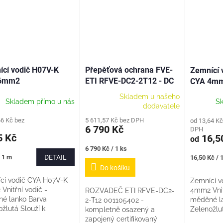
cí vodič H07V-K
Přepěťová ochrana FVE-
Zemnící 
6mm2
ETI RFVE-DC2-2T12 - DC
CYA 4m
pro 2 stringy - kompletní -
Skladem u našeho
Skladem přímo u nás
Sk
001105402
dodavatele
66 Kč bez
5 611,57 Kč bez DPH
od 13,64 Kč
6 790 Kč
DPH
 Kč
16,5
od
Měrná
6 790 Kč / 1 ks
cena:
Měrná
/ 1 m
DETAIL
16,50 Kč / 
cena:
Do košíku
cí vodič CYA H07V-K
Zemnící v
Vnitřní vodič -
4mm2 Vnit
ROZVADEČ ETI RFVE-DC2-
é lanko Barva
měděné l
2-T12 001105402 -
žlutá Slouží k
Zelenožlut
kompletně osazený a
ění různých přístrojů a
uzemnění 
zapojený certifikovaný