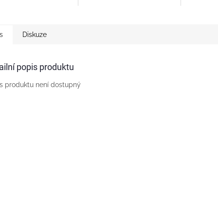
ní - například i
zařízení - 
výrobek Rozvaděč na omítku
ltaické panely,
fotovoltai
pro fotovoltaické systémy -
,...
měniče,...
pro 2 stringy - třída ochrany
I+II, v...
s
Diskuze
ailní popis produktu
s produktu není dostupný