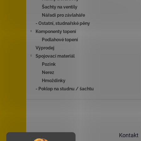
Šachty na ventily
Nářadí pro závlaháře
- Ostatní, studnařské pěny
Komponenty topení
Podlahové topení
Výprodej
Spojovací materiál
Pozink
Nerez
Hmoždinky
- Poklop na studnu / šachtu
Z
á
p
a
t
Kontakt
í