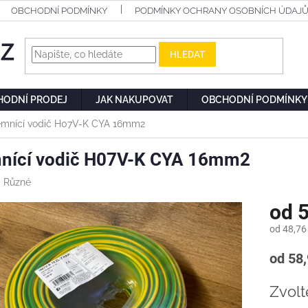
OBCHODNÍ PODMÍNKY
PODMÍNKY OCHRANY OSOBNÍCH ÚDAJ
HLEDAT
HODNÍ PRODEJ
JAK NAKUPOVAT
OBCHODNÍ PODMÍNKY
mnící vodič H07V-K CYA 16mm2
nící vodič H07V-K CYA 16mm2
:
Různé
od
5
od
48,76
Měrn
od 58,
cena:
Zvolt