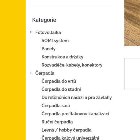
n
e
Přeskočit
l
Kategorie
kategorie
Fotovoltaika
SOMI systém
Panely
Konstrukce a držáky
Rozvaděče, kabely, konektory
Čerpadla
Čerpadla do vrtů
Čerpadla do studní
Do retenčních nádrží a pro závlahy
Čerpadla sací
Čerpadla pro tlakovou kanalizaci
Ruční čerpadla
Levná / hobby čerpadla
Čerpadla kalová univerzální