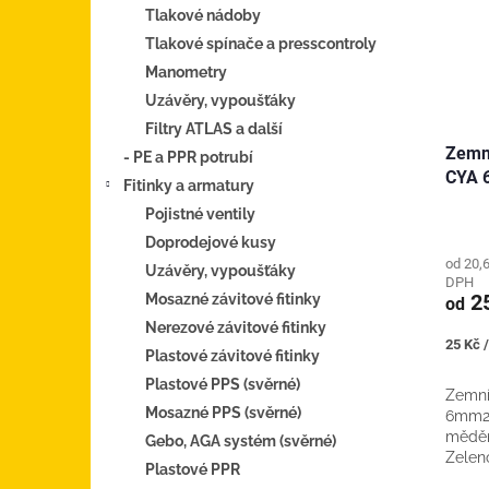
Tlakové nádoby
Tlakové spínače a presscontroly
Manometry
Uzávěry, vypoušťáky
Filtry ATLAS a další
Zemní
- PE a PPR potrubí
CYA 
Fitinky a armatury
Pojistné ventily
Doprodejové kusy
od 20,
Uzávěry, vypoušťáky
DPH
25
Mosazné závitové fitinky
od
Nerezové závitové fitinky
Měrná
25 Kč 
Plastové závitové fitinky
cena:
Plastové PPS (svěrné)
Zemní
Mosazné PPS (svěrné)
6mm2 
měděn
Gebo, AGA systém (svěrné)
Zeleno
Plastové PPR
uzemn