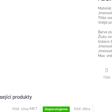
Materiál
Jmenovit
Třída vo
Vnější p
Barva pl
Žluto-ze
Izolace ž
Jmenovit
Jmenovi
Max. vně
TISK
sející produkty
Kód:
2724/MET
Kód:
2604
Doporučujeme