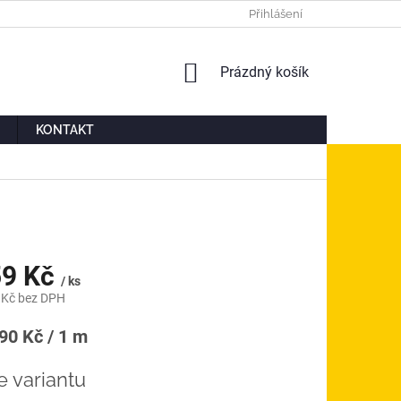
Ů
MOJE OBJEDNÁVKA
Přihlášení
NÁKUPNÍ
Prázdný košík
KOŠÍK
KONTAKT
9 Kč
/ ks
 Kč
bez DPH
á
90 Kč / 1 m
e variantu