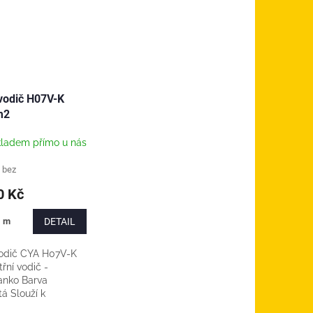
vodič H07V-K
m2
ladem přímo u nás
 bez
0 Kč
1 m
DETAIL
odič CYA H07V-K
řní vodič -
anko Barva
á Slouží k
různých přístrojů a