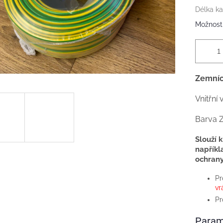
Délka k
Možnosti
Zemníc
Vnitřní
Barva Z
Slouží k
napříkl
ochrany
Pr
vr
Pr
Param