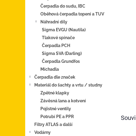
Čerpadla do sudu, IBC
Oběhová čerpadla topení a TUV
Náhradní díly
Sigma EVGU (Nautila)
Tlakové spínače
Čerpadla PCH
Sigma SVA (Darling)
Čerpadla Grundfos
Míchadla
Čerpadla dle značek
Materiál do šachty a vrtu / studny
Zpětné klapky
Závěsná lana a kotvení
Pojistné ventily
Potrubí PE a PPR
Souvi
Filtry ATLAS a další
Vodárny