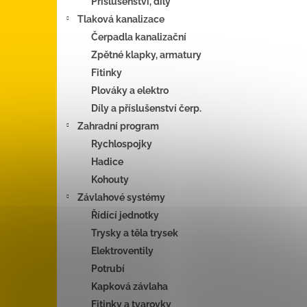
Příslušenství, díly
Tlaková kanalizace
Čerpadla kanalizační
Zpětné klapky, armatury
Fitinky
Plováky a elektro
Díly a příslušenství čerp.
Zahradní program
Rychlospojky
Hadice
Kohouty
Závlahové systémy
Řídící jednotky
Trysky a těla trysek
Elektroventily
Potrubí
Kapková závlaha
Fitinky a tvarovky