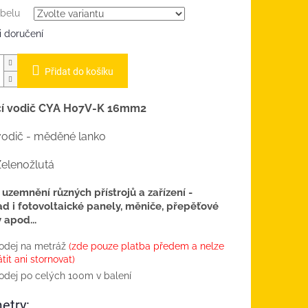
abelu
 doručení
Přidat do košíku
í vodič CYA H07V-K 16mm2
 vodič - měděné lanko
elenožlutá
 uzemnění různých přístrojů a zařízení -
ad i fotovoltaické panely, měniče, přepěťové
 apod...
odej na metráž
(zde pouze platba předem a nelze
átit ani stornovat)
odej po celých 100m v balení
etry: