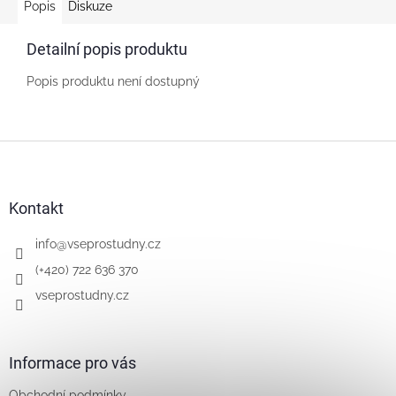
Popis
Diskuze
Detailní popis produktu
Popis produktu není dostupný
Z
á
p
a
Kontakt
t
í
info
@
vseprostudny.cz
(+420) 722 636 370
vseprostudny.cz
Informace pro vás
Obchodní podmínky