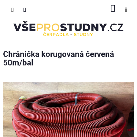
Přejít
NÁKUP
na
obsah
KOŠÍK
Chránička korugovaná červená
50m/bal