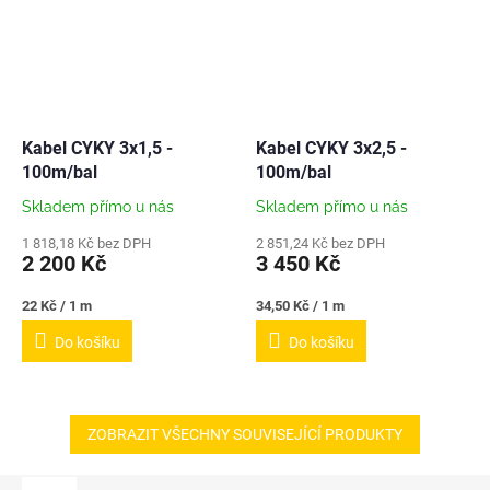
Kabel CYKY 3x1,5 -
Kabel CYKY 3x2,5 -
100m/bal
100m/bal
Skladem přímo u nás
Skladem přímo u nás
1 818,18 Kč bez DPH
2 851,24 Kč bez DPH
2 200 Kč
3 450 Kč
Měrná
Měrná
22 Kč / 1 m
34,50 Kč / 1 m
cena:
cena:
Do košíku
Do košíku
ZOBRAZIT VŠECHNY SOUVISEJÍCÍ PRODUKTY