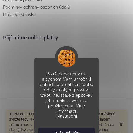
Podmínky ochrany osobních údajů
Moje objednávka
Přijímáme online platby
Používáme cookies,
Vytvořilo Studio Avocado
abychom Vám umožnili
pohodlné prohlížení webu
a díky analýze provozu
webu neustále zlepšovali
jeho funkce, výkon a
použitelnost.
Více
informací
Vytvořil Shoptet
TERMÍN ! ! ! POZOR V tomto období odesíláme cca 1-2x měsíčně,
Nastavení
zvažte tedy jak na dodání spěcháte. Zboží které není skladem
přímo u nás samozřejmě bude mít delší dobu dodání o další cca
dva týdny. Zvažte tedy prosím ještě před objednáním, jak na
Copyright 2026
Všeprostudny.cz
. Všechna práva vyhrazena.