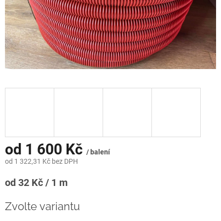
od
1 600 Kč
/ balení
od
1 322,31 Kč
bez DPH
Měrná
od 32 Kč / 1 m
cena:
Zvolte variantu