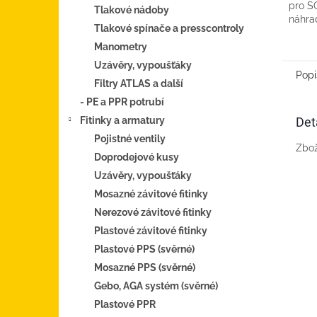
pro S
Tlakové nádoby
náhrad
Tlakové spínače a presscontroly
Manometry
Uzávěry, vypoušťáky
Popi
Filtry ATLAS a další
- PE a PPR potrubí
Fitinky a armatury
Det
Pojistné ventily
Zbož
Doprodejové kusy
Uzávěry, vypoušťáky
Mosazné závitové fitinky
Nerezové závitové fitinky
Plastové závitové fitinky
Plastové PPS (svěrné)
Mosazné PPS (svěrné)
Gebo, AGA systém (svěrné)
Plastové PPR