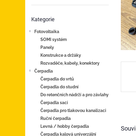
n
e
Přeskočit
l
Kategorie
kategorie
Fotovoltaika
SOMI systém
Panely
Konstrukce a držáky
Rozvaděče, kabely, konektory
Čerpadla
Čerpadla do vrtů
Čerpadla do studní
Do retenčních nádrží a pro závlahy
Čerpadla sací
Čerpadla pro tlakovou kanalizaci
Ruční čerpadla
Levná / hobby čerpadla
Souvi
Čerpadla kalová univerzální