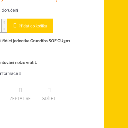
 doručení
Přidat do košíku
 řídící jednotka Grundfos SQE CU301.
tování nelze vrátit.
 informace
ZEPTAT SE
SDÍLET