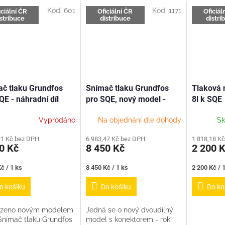
A
Kód:
601
Kód:
1171
iciální ČR
Oficiální ČR
Oficiál
istribuce
distribuce
distri
č tlaku Grundfos
Snímač tlaku Grundfos
Tlaková 
QE - náhradní díl
pro SQE, nový model -
8l k SQE
náhradní díl
Vyprodáno
Na objednání dle dohody
Sk
31 Kč bez DPH
6 983,47 Kč bez DPH
1 818,18 K
0 Kč
8 450 Kč
2 200 
Měrná
Měrná
č / 1 ks
8 450 Kč / 1 ks
2 200 Kč / 
cena:
cena:
o košíku
Do košíku
Do ko
azeno novým modelem
Jedná se o nový dvoudílný
Snímač tlaku Grundfos
model s konektorem - rok