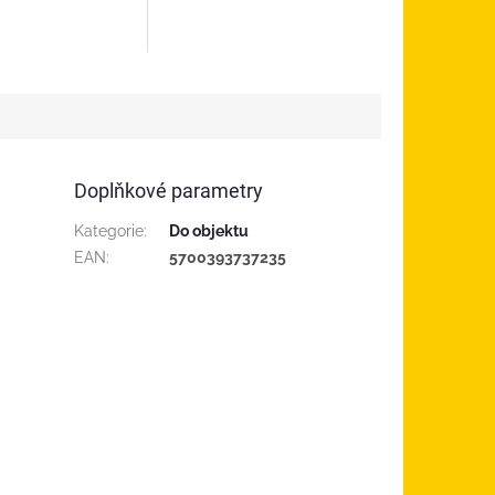
Doplňkové parametry
Kategorie
:
Do objektu
EAN
:
5700393737235