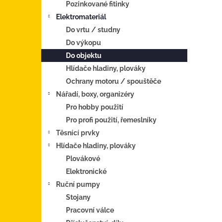
Pozinkované fitinky
Elektromateriál
Do vrtu / studny
Do výkopu
Do objektu
Hlídače hladiny, plováky
Ochrany motoru / spouštěče
Nářadí, boxy, organizéry
Pro hobby použití
Pro profi použití, řemeslníky
Těsnící prvky
Hlídače hladiny, plováky
Plovákové
Elektronické
Ruční pumpy
Stojany
Pracovní válce