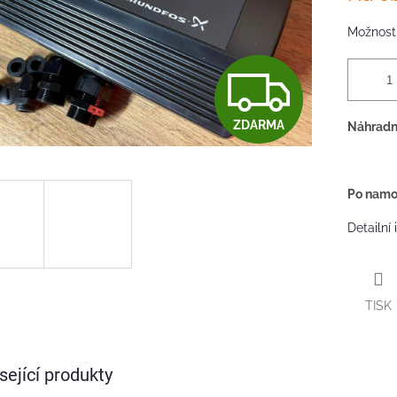
Možnosti
Z
ZDARMA
Náhradní
D
A
Po namon
Detailní
R
TISK
M
sející produkty