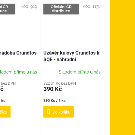
Kód:
919
Kód:
1138
ní ČR
Oficiální ČR
buce
distribuce
nádoba Grundfos
Uzávěr kulový Grundfos k
SQE - náhradní
ladem přímo u nás
Skladem přímo u nás
č bez DPH
322,31 Kč bez DPH
Kč
390 Kč
Měrná
1 ks
390 Kč / 1 ks
cena:
šíku
Do košíku