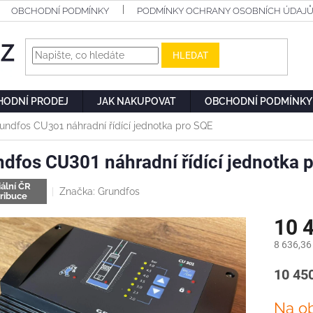
OBCHODNÍ PODMÍNKY
PODMÍNKY OCHRANY OSOBNÍCH ÚDAJ
HLEDAT
HODNÍ PRODEJ
JAK NAKUPOVAT
OBCHODNÍ PODMÍNKY
undfos CU301 náhradní řídící jednotka pro SQE
dfos CU301 náhradní řídící jednotka 
iální ČR
Značka:
Grundfos
tribuce
10 
8 636,36
Měrn
10 450
cena:
Na o