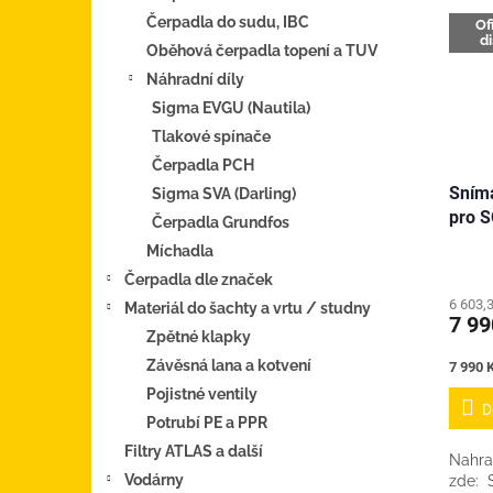
Čerpadla do sudu, IBC
Of
d
Oběhová čerpadla topení a TUV
Náhradní díly
Sigma EVGU (Nautila)
Tlakové spínače
Čerpadla PCH
Sníma
Sigma SVA (Darling)
pro S
Čerpadla Grundfos
Míchadla
Čerpadla dle značek
6 603,
Materiál do šachty a vrtu / studny
7 99
Zpětné klapky
Závěsná lana a kotvení
Měrná
7 990 K
cena:
Pojistné ventily
D
Potrubí PE a PPR
Filtry ATLAS a další
Nahr
Vodárny
zde: 