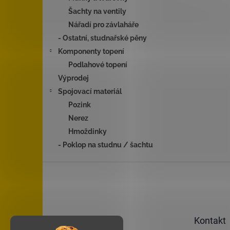
Šachty na ventily
Nářadí pro závlaháře
- Ostatní, studnařské pěny
Komponenty topení
Podlahové topení
Výprodej
Spojovací materiál
Pozink
Nerez
Hmoždinky
- Poklop na studnu / šachtu
Z
á
p
a
t
Kontakt
í