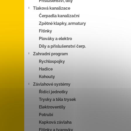
Příslušenství, díly
Tlaková kanalizace
Čerpadla kanalizační
Zpětné klapky, armatury
Fitinky
Plováky a elektro
Díly a příslušenství čerp.
Zahradní program
Rychlospojky
Hadice
Kohouty
Závlahové systémy
Řídící jednotky
Trysky a těla trysek
Elektroventily
Potrubí
Kapková závlaha
Fitinky a tvarovky