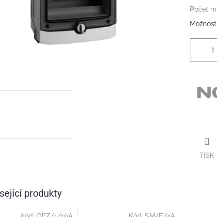
Počet m
Možnosti
TISK
sející produkty
Kód:
OEZ/1/10A
Kód:
SM/E/4A