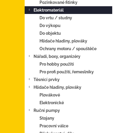
Pozinkované fitinky
Elektromateriál
Do vrtu / studny
Do výkopu
Do objektu
Hlídače hladiny, plováky
Ochrany motoru / spouštěče
Nářadí, boxy, organizéry
Pro hobby použití
Pro profi použití, řemeslníky
Těsnící prvky
Hlídače hladiny, plováky
Plovákové
Elektronické
Ruční pumpy
Stojany
Pracovní válce