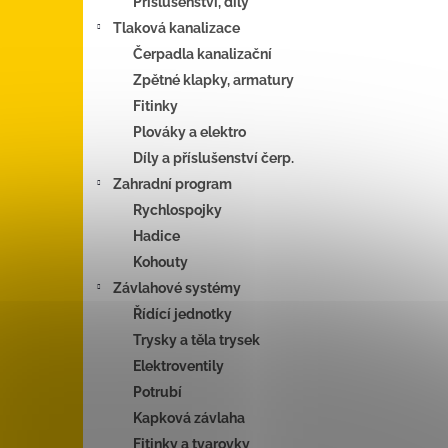
Příslušenství, díly
Tlaková kanalizace
Čerpadla kanalizační
Zpětné klapky, armatury
Fitinky
Plováky a elektro
Díly a příslušenství čerp.
Zahradní program
Rychlospojky
Hadice
Kohouty
Závlahové systémy
Řídící jednotky
Trysky a těla trysek
Elektroventily
Potrubí
Kapková závlaha
Fitinky a tvarovky