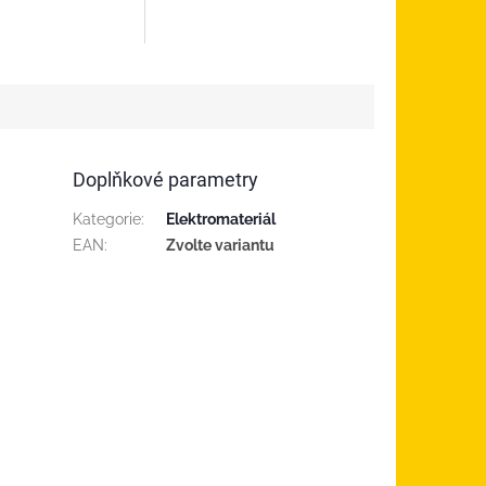
ana proti chodu na
ežimu odčerpávání.
á...
Doplňkové parametry
Kategorie
:
Elektromateriál
EAN
:
Zvolte variantu