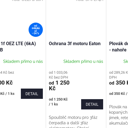
od
145 Kč
až
–34 %
č 1f OEZ LTE (6kA)
Ochrana 3f motoru Eaton
Plovák d
 B
- nahoře 
Skladem přímo u nás
Skladem přímo u nás
Sk
64 Kč bez
od 1 033,06
od 289,26 K
Kč bez DPH
DPH
0 Kč
1 250
350 
od
od
Kč
Měrná
Kč / 1 ks
DETAIL
od 350 Kč /
cena:
Měrná
od 1 250 Kč
cena:
/ 1 ks
DETAIL
Plovák na 
kopaných 
Spouštěč motoru pro 3fáz
jímek, ret
čerpadla a další 3fáz
akumulačn