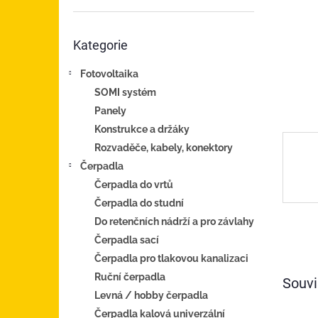
n
e
Přeskočit
l
Kategorie
kategorie
Fotovoltaika
SOMI systém
Panely
Konstrukce a držáky
Rozvaděče, kabely, konektory
Čerpadla
Čerpadla do vrtů
Čerpadla do studní
Do retenčních nádrží a pro závlahy
Čerpadla sací
Čerpadla pro tlakovou kanalizaci
Ruční čerpadla
Souvi
Levná / hobby čerpadla
Čerpadla kalová univerzální