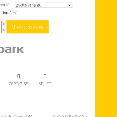
odulů
 doručení
Přidat do košíku
ZEPTAT SE
SDÍLET
Kód:
PLO/H07/3M
Kód:
STYK/OEZ/40