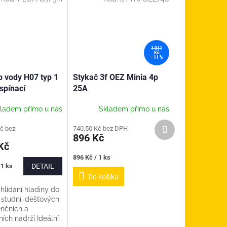
1 011
Kč
–11 %
o vody H07 typ 1
Stykač 3f OEZ Minia 4p
spínací
25A
ladem přímo u nás
Skladem přímo u nás
Další
č bez
740,50 Kč bez DPH
produkt
896 Kč
Kč
Měrná
896 Kč / 1 ks
cena:
 1 ks
DETAIL
Do košíku
hlídání hladiny do
studní, dešťových
enčních a
ích nádrží Ideální