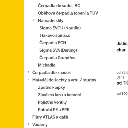
Čerpadla do sudu, IBC
Oběhová čerpadla topení a TUV
Náhradní díly
Sigma EVGU (Nautila)
Tlakové spínače
Čerpadla PCH
Jisti
char.
Sigma SVA (Darling)
Čerpadla Grundfos
Míchadla
od 82,
Čerpadla dle značek
DPH
Materiál do šachty a vrtu / studny
10
od
Zpětné klapky
Měrná
od 100 
Závěsná lana a kotvení
cena:
Pojistné ventily
Potrubí PE a PPR
Filtry ATLAS a další
Vodárny