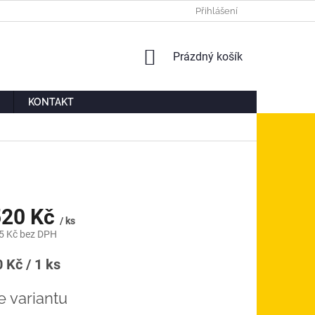
Ů
MOJE OBJEDNÁVKA
Přihlášení
NÁKUPNÍ
Prázdný košík
KOŠÍK
KONTAKT
20 Kč
/ ks
5 Kč
bez DPH
á
 Kč / 1 ks
e variantu