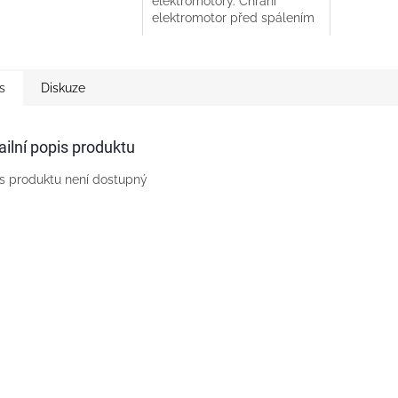
elektromotory. Chrání
jako ochr
elektromotor před spálením
sucho v r
při přetížení a při výpadku
Pro 3fázov
fáze. Pro instalaci na DIN
lištu. Šíře: 3 moduly...
s
Diskuze
ailní popis produktu
s produktu není dostupný