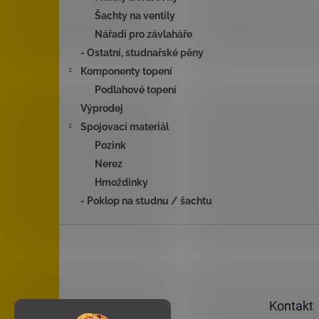
Šachty na ventily
Nářadí pro závlaháře
- Ostatní, studnařské pěny
Komponenty topení
Podlahové topení
Výprodej
Spojovací materiál
Pozink
Nerez
Hmoždinky
- Poklop na studnu / šachtu
Z
á
p
a
t
Kontakt
í