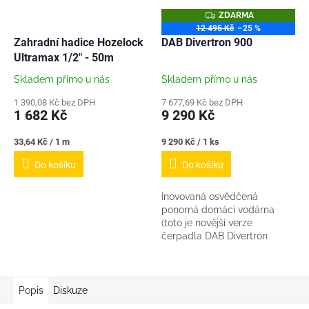
Z
ZDARMA
D
12 495 Kč
–25 %
A
Zahradní hadice Hozelock
DAB Divertron 900
R
M
Ultramax 1/2" - 50m
A
Skladem přímo u nás
Skladem přímo u nás
1 390,08 Kč bez DPH
7 677,69 Kč bez DPH
1 682 Kč
9 290 Kč
Měrná
Měrná
33,64 Kč / 1 m
9 290 Kč / 1 ks
cena:
cena:
Do košíku
Do košíku
Inovovaná osvědčená
ponorná domácí vodárna
(toto je novější verze
čerpadla DAB Divertron
1200M) Připojení - závit 1"
Vhodná pro malé závlahové
systémy, do studní pro ruční...
Popis
Diskuze