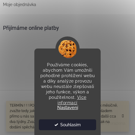
Moje objednávka
Přijímáme online platby
Používáme cookies,
Vytvořilo Studio Avocado
abychom Vám umožnili
pohodlné prohlížení webu
a díky analýze provozu
webu neustále zlepšovali
jeho funkce, výkon a
použitelnost.
Více
informací
Vytvořil Shoptet
TERMÍN ! ! ! POZOR V tomto období odesíláme cca 1-2x měsíčně,
Nastavení
zvažte tedy jak na dodání spěcháte. Zboží které není skladem
přímo u nás samozřejmě bude mít delší dobu dodání o další cca
dva týdny. Zvažte tedy prosím ještě před objednáním, jak na
Copyright 2026
Všeprostudny.cz
. Všechna práva vyhrazena.
Souhlasím
dodání spěcháte. Děkujeme za pochopení.