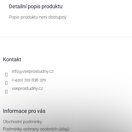
Detailní popis produktu
Popis produktu není dostupný
Z
á
p
a
Kontakt
t
í
info
@
vseprostudny.cz
(+420) 722 636 370
vseprostudny.cz
Informace pro vás
Obchodní podmínky
Podmínky ochrany osobních údajů