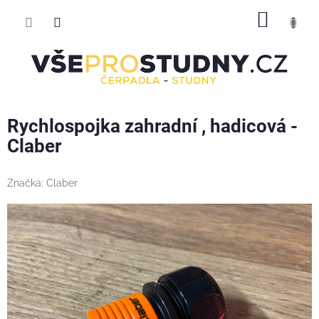
Přejít
NÁKUP
na
obsah
KOŠÍK
Rychlospojka zahradní , hadicová -
Claber
Značka:
Claber