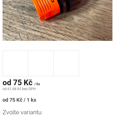
od
75 Kč
/ ks
od
61,98 Kč
bez DPH
Měrná
od 75 Kč / 1 ks
cena:
Zvolte variantu