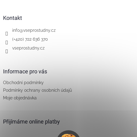
á
p
a
Kontakt
t
í
info
@
vseprostudny.cz
(+420) 722 636 370
vseprostudny.cz
Informace pro vás
Obchodní podmínky
Podmínky ochrany osobních údajů
Moje objednávka
Přijímáme online platby