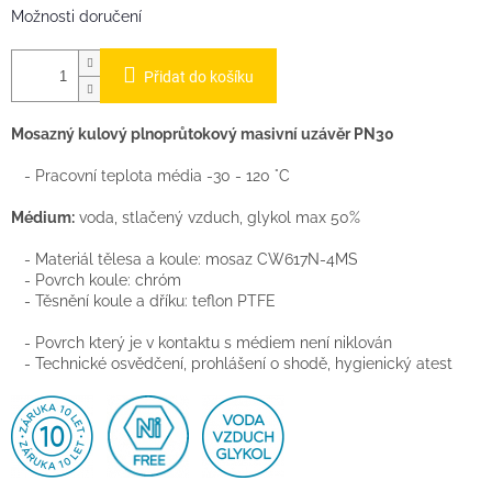
Možnosti doručení
Přidat do košíku
Mosazný kulový plnoprůtokový masivní uzávěr PN30
- Pracovní teplota média -30 - 120 °C
Médium:
voda, stlačený vzduch, glykol max 50%
- Materiál tělesa a koule: mosaz CW617N-4MS
- Povrch koule: chróm
- Těsnění koule a dříku: teflon PTFE
- Povrch který je v kontaktu s médiem není niklován
- Technické osvědčení, prohlášení o shodě, hygienický atest