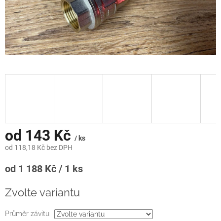
od
143 Kč
/ ks
od
118,18 Kč
bez DPH
Měrná
od 1 188 Kč / 1 ks
cena:
Zvolte variantu
Průměr závitu