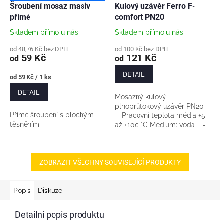
Šroubení mosaz masiv
Kulový uzávěr Ferro F-
přímé
comfort PN20
Skladem přímo u nás
Skladem přímo u nás
od 48,76 Kč bez DPH
od 100 Kč bez DPH
59 Kč
121 Kč
od
od
DETAIL
Měrná
od 59 Kč / 1 ks
cena:
DETAIL
Mosazný kulový
plnoprůtokový uzávěr PN20
Přímé šroubení s plochým
- Pracovní teplota média +5
těsněním
až +100 °C Médium: voda -
Materiál tělesa a koule:
mosaz CW617N-4MS -
Povrch koule: chróm -...
ZOBRAZIT VŠECHNY SOUVISEJÍCÍ PRODUKTY
Popis
Diskuze
Detailní popis produktu