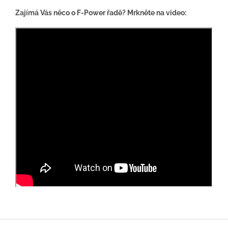
Zajímá Vás něco o F-Power řadě? Mrkněte na video:
Z