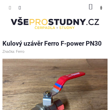
Přejít
NÁKUP
na
obsah
KOŠÍK
Kulový uzávěr Ferro F-power PN30
Značka:
Ferro