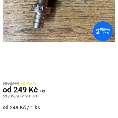
od 327 Kč
až –27 %
od 327 Kč
až –27 %
od
249 Kč
/ ks
od
205,79 Kč
bez DPH
Měrná
od 249 Kč / 1 ks
cena: