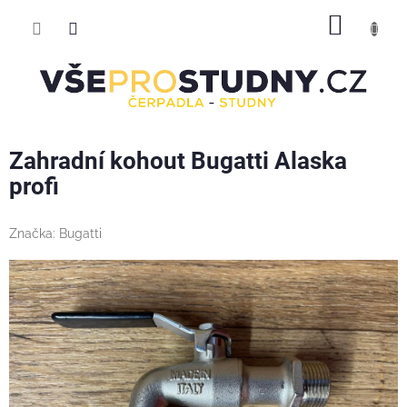
Přejít
NÁKUP
na
obsah
KOŠÍK
Zahradní kohout Bugatti Alaska
profi
Značka:
Bugatti