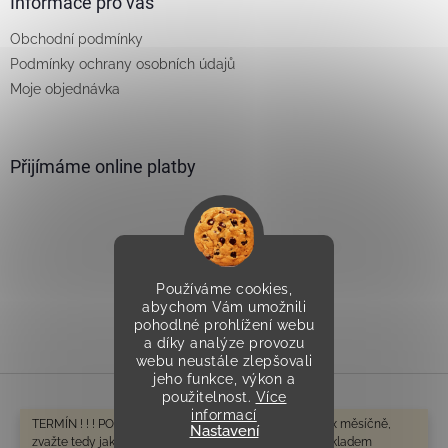
Informace pro vás
Obchodní podmínky
Podmínky ochrany osobních údajů
Moje objednávka
Přijímáme online platby
Používáme cookies,
Vytvořilo Studio Avocado
abychom Vám umožnili
pohodlné prohlížení webu
a díky analýze provozu
webu neustále zlepšovali
jeho funkce, výkon a
použitelnost.
Více
informací
Vytvořil Shoptet
TERMÍN ! ! ! POZOR V tomto období odesíláme cca 1-2x měsíčně,
Nastavení
zvažte tedy jak na dodání spěcháte. Zboží které není skladem