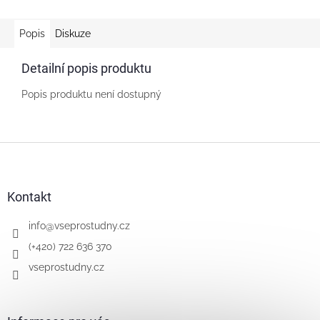
Popis
Diskuze
Detailní popis produktu
Popis produktu není dostupný
Z
á
p
a
Kontakt
t
í
info
@
vseprostudny.cz
(+420) 722 636 370
vseprostudny.cz