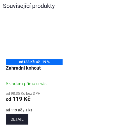
Související produkty
od
133 Kč
až
–19 %
Zahradní kohout
Skladem přímo u nás
od 98,35 Kč bez DPH
119 Kč
od
Měrná
od 119 Kč / 1 ks
cena:
DETAIL