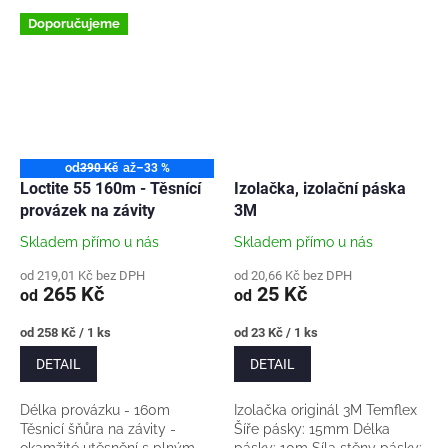
Doporučujeme
od
390 Kč
až
–33 %
Loctite 55 160m - Těsnící
Izolačka, izolační páska
provázek na závity
3M
Skladem přímo u nás
Skladem přímo u nás
od 219,01 Kč bez DPH
od 20,66 Kč bez DPH
265 Kč
25 Kč
od
od
Měrná
Měrná
od 258 Kč / 1 ks
od 23 Kč / 1 ks
cena:
cena:
DETAIL
DETAIL
Délka provázku - 160m
Izolačka originál 3M Temflex
Těsnicí šňůra na závity -
Šíře pásky: 15mm Délka