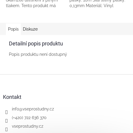
okamžité utěsnění s plným
pásky: 10m Síla stěny pásky:
tlakem. Tento produkt má
0,13mm Materiál: Vinyl
schválení pro kontakt s
plynem a pitnou vodou a je
certifikovaný pod...
Popis
Diskuze
Detailní popis produktu
Popis produktu není dostupný
Z
á
p
a
Kontakt
t
í
info
@
vseprostudny.cz
(+420) 722 636 370
vseprostudny.cz