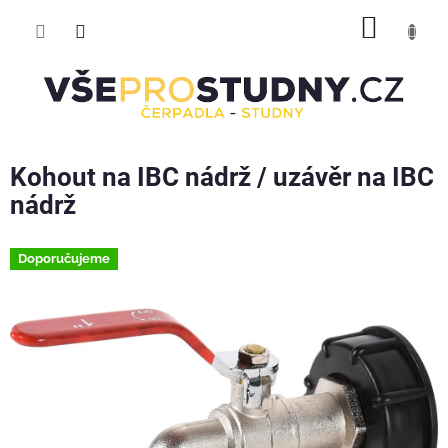
Přejít
NÁKUP
na
obsah
KOŠÍK
Kohout na IBC nádrž / uzávěr na IBC
nádrž
Doporučujeme