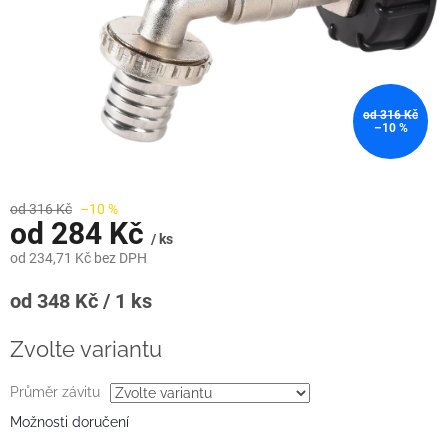
od 316 Kč
–10 %
od 316 Kč
–10 %
od
284 Kč
/ ks
od
234,71 Kč
bez DPH
Měrná
od 348 Kč / 1 ks
cena:
Zvolte variantu
Průměr závitu
Možnosti doručení