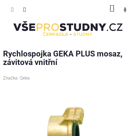
Přejít
NÁKUP
na
obsah
KOŠÍK
Rychlospojka GEKA PLUS mosaz,
závitová vnitřní
Značka:
Geka