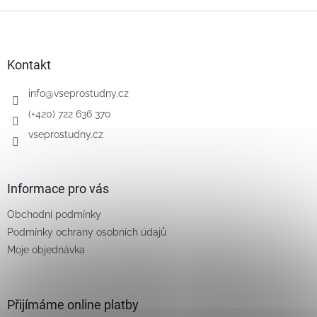
Z
á
p
a
Kontakt
t
í
info
@
vseprostudny.cz
(+420) 722 636 370
vseprostudny.cz
Informace pro vás
Obchodní podmínky
Podmínky ochrany osobních údajů
Moje objednávka
Přijímáme online platby