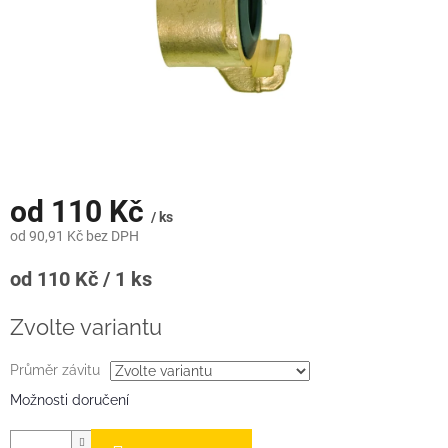
od
110 Kč
/ ks
od
90,91 Kč
bez DPH
Měrná
od 110 Kč / 1 ks
cena:
Zvolte variantu
Průměr závitu
Možnosti doručení