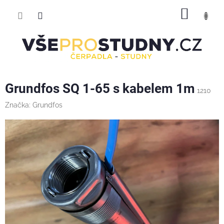
Přejít
NÁKUP
na
obsah
KOŠÍK
Grundfos SQ 1-65 s kabelem 1m
1210
Značka:
Grundfos