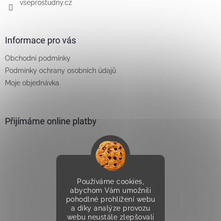
vseprostudny.cz
Informace pro vás
Obchodní podmínky
Podmínky ochrany osobních údajů
Moje objednávka
Přijímáme online platby
Používáme cookies,
Vytvořilo Studio Avocado
abychom Vám umožnili
pohodlné prohlížení webu
a díky analýze provozu
webu neustále zlepšovali