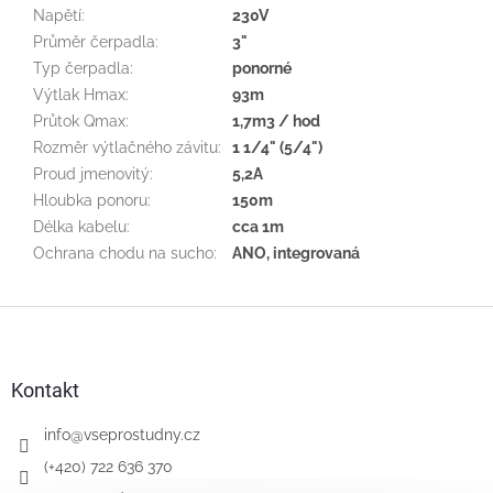
Napětí
:
230V
Průměr čerpadla
:
3"
Typ čerpadla
:
ponorné
Výtlak Hmax
:
93m
Průtok Qmax
:
1,7m3 / hod
Rozměr výtlačného závitu
:
1 1/4" (5/4")
Proud jmenovitý
:
5,2A
Hloubka ponoru
:
150m
Délka kabelu
:
cca 1m
Ochrana chodu na sucho
:
ANO, integrovaná
Z
á
p
a
Kontakt
t
í
info
@
vseprostudny.cz
(+420) 722 636 370