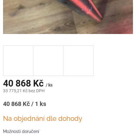
40 868 Kč
/ ks
33 775,21 Kč bez DPH
Měrná
40 868 Kč / 1 ks
cena:
Na objednání dle dohody
Možnosti doručení