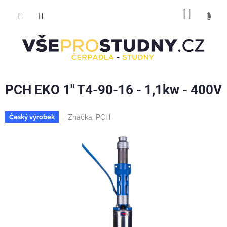
Přejít
NÁKUP
na
obsah
KOŠÍK
PCH EKO 1" T4-90-16 - 1,1kw - 400V
Značka:
PCH
Český výrobek