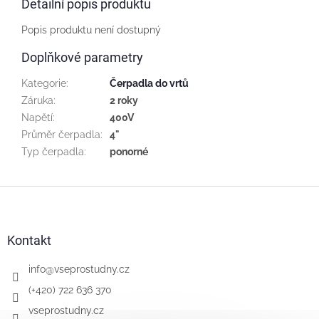
Detailní popis produktu
Popis produktu není dostupný
Doplňkové parametry
Kategorie
:
Čerpadla do vrtů
Záruka
:
2 roky
Napětí
:
400V
Průměr čerpadla
:
4"
Typ čerpadla
:
ponorné
Z
á
p
a
Kontakt
t
í
info
@
vseprostudny.cz
(+420) 722 636 370
vseprostudny.cz