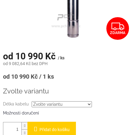
Z
ZDARMA
D
A
od
10 990 Kč
/ ks
R
od
9 082,64 Kč
bez DPH
M
Měrná
od 10 990 Kč / 1 ks
cena:
A
Zvolte variantu
Délka kabelu
Možnosti doručení
Přidat do košíku