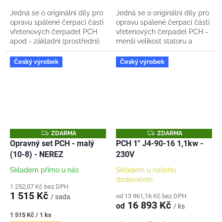
Jedná se o originální díly pro
Jedná se o originální díly pro
opravu spálené čerpací části
opravu spálené čerpací části
vřetenových čerpadel PCH
vřetenových čerpadel PCH -
apod - základní (prostřední)
menší velikost statoru a
velikost statoru a vřetene.
vřetene. (10-8) Sada od nás
(16-8) Sada od nás obsahuje:
obsahuje: 1x originální stator...
Český výrobek
Český výrobek
1x...
Z
Z
ZDARMA
ZDARMA
D
D
Opravný set PCH - malý
PCH 1" J4-90-16 1,1kw -
A
A
(10-8) - NEREZ
230V
R
R
M
M
A
A
Skladem přímo u nás
Skladem u našeho
dodavatele
1 252,07 Kč bez DPH
1 515 Kč
od 13 961,16 Kč bez DPH
/ sada
16 893 Kč
od
/ ks
Měrná
1 515 Kč / 1 ks