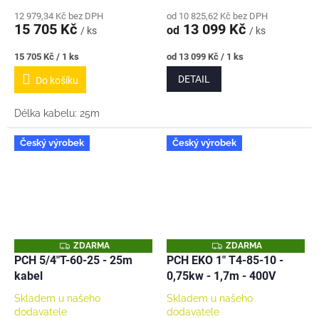
12 979,34 Kč bez DPH
od 10 825,62 Kč bez DPH
15 705 Kč
13 099 Kč
od
/ ks
/ ks
Měrná
Měrná
15 705 Kč / 1 ks
od 13 099 Kč / 1 ks
cena:
cena:
DETAIL
Do košíku
Délka kabelu: 25m
Český výrobek
Český výrobek
Z
Z
ZDARMA
ZDARMA
D
D
PCH 5/4"T-60-25 - 25m
PCH EKO 1" T4-85-10 -
A
A
kabel
0,75kw - 1,7m - 400V
R
R
M
M
A
A
Skladem u našeho
Skladem u našeho
dodavatele
dodavatele