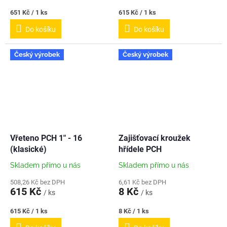
Měrná
Měrná
651 Kč / 1 ks
615 Kč / 1 ks
cena:
cena:
Do košíku
Do košíku
Český výrobek
Český výrobek
Vřeteno PCH 1" - 16
Zajišťovací kroužek
(klasické)
hřídele PCH
Skladem přímo u nás
Skladem přímo u nás
508,26 Kč bez DPH
6,61 Kč bez DPH
615 Kč
8 Kč
/ ks
/ ks
Měrná
Měrná
615 Kč / 1 ks
8 Kč / 1 ks
cena:
cena: