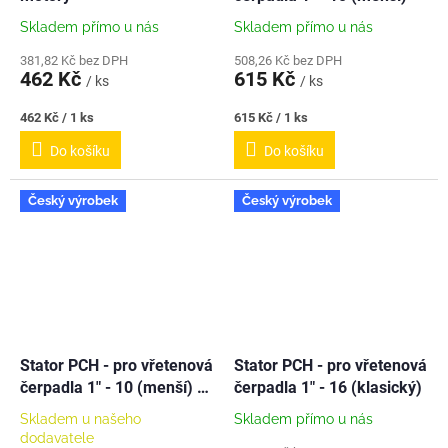
Skladem přímo u nás
Skladem přímo u nás
381,82 Kč bez DPH
508,26 Kč bez DPH
462 Kč
615 Kč
/ ks
/ ks
Měrná
Měrná
462 Kč / 1 ks
615 Kč / 1 ks
cena:
cena:
Do košíku
Do košíku
Český výrobek
Český výrobek
Stator PCH - pro vřetenová
Stator PCH - pro vřetenová
čerpadla 1" - 10 (menší) -
čerpadla 1" - 16 (klasický)
NEREZ
Skladem u našeho
Skladem přímo u nás
dodavatele