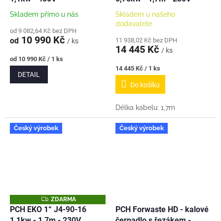
M
M
A
A
Skladem přímo u nás
Skladem u našeho
dodavatele
od 9 082,64 Kč bez DPH
10 990 Kč
od
11 938,02 Kč bez DPH
/ ks
14 445 Kč
/ ks
Měrná
od 10 990 Kč / 1 ks
cena:
Měrná
14 445 Kč / 1 ks
DETAIL
cena:
Do košíku
Délka kabelu: 1,7m
Český výrobek
Český výrobek
Z
ZDARMA
D
PCH EKO 1“ J4-90-16
PCH Forwaste HD - kalové
A
1,1kw - 1,7m - 230V
čerpadlo s řezákem -
R