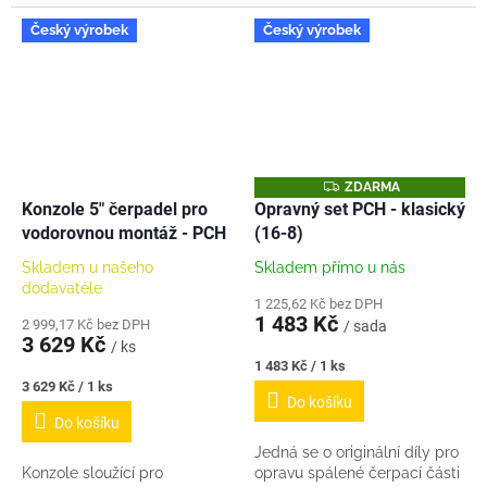
nálisků jak tomu bylo u
Délka: 148mm
starších hřídelí. Materiál...
Český výrobek
Český výrobek
Z
ZDARMA
D
Konzole 5" čerpadel pro
Opravný set PCH - klasický
A
vodorovnou montáž - PCH
(16-8)
R
M
A
Skladem u našeho
Skladem přímo u nás
dodavatele
1 225,62 Kč bez DPH
1 483 Kč
2 999,17 Kč bez DPH
/ sada
3 629 Kč
/ ks
Měrná
1 483 Kč / 1 ks
cena:
Měrná
3 629 Kč / 1 ks
Do košíku
cena:
Do košíku
Jedná se o originální díly pro
Konzole sloužící pro
opravu spálené čerpací části