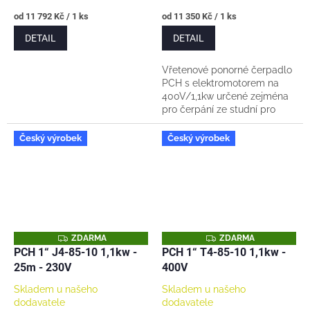
Měrná
Měrná
od 11 792 Kč / 1 ks
od 11 350 Kč / 1 ks
cena:
cena:
DETAIL
DETAIL
Vřetenové ponorné čerpadlo
PCH s elektromotorem na
400V/1,1kw určené zejména
pro čerpání ze studní pro
dodávku vody do rodinných
domů, chat ve spojení s
Český výrobek
Český výrobek
domácí vodárnou....
Z
Z
ZDARMA
ZDARMA
D
D
PCH 1“ J4-85-10 1,1kw -
PCH 1“ T4-85-10 1,1kw -
A
A
25m - 230V
400V
R
R
M
M
A
A
Skladem u našeho
Skladem u našeho
dodavatele
dodavatele