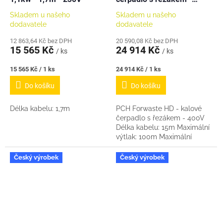
M
400V, 15m
A
Skladem u našeho
Skladem u našeho
dodavatele
dodavatele
12 863,64 Kč bez DPH
20 590,08 Kč bez DPH
15 565 Kč
24 914 Kč
/ ks
/ ks
Měrná
Měrná
15 565 Kč / 1 ks
24 914 Kč / 1 ks
cena:
cena:
Do košíku
Do košíku
Délka kabelu: 1,7m
PCH Forwaste HD - kalové
čerpadlo s řezákem - 400V
Délka kabelu: 15m Maximální
výtlak: 100m Maximální
průtok: 3,3m3/hod Čerpadlo
má výstupní závit 6/4" vnější
Český výrobek
Český výrobek
!!! ...