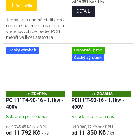
cena:
Měrná
od 16 893 Kč / 1 ks
Do košíku
cena:
DETAIL
Jedná se o originální díly pro
opravu spálené čerpací části
vřetenových čerpadel PCH -
menší velikost statoru a
vřetene. (10-8) Sada od nás
obsahuje: 1x originální stator...
Český výrobek
Doporučujeme
Český výrobek
Z
Z
ZDARMA
ZDARMA
D
D
PCH 1" T4-90-16 - 1,1kw -
PCH 1"T-90-16 - 1,1kw -
A
A
400V
400V
R
R
M
M
A
A
Skladem přímo u nás
Skladem přímo u nás
od 9 745,45 Kč bez DPH
od 9 380,17 Kč bez DPH
11 792 Kč
11 350 Kč
od
od
/ ks
/ ks