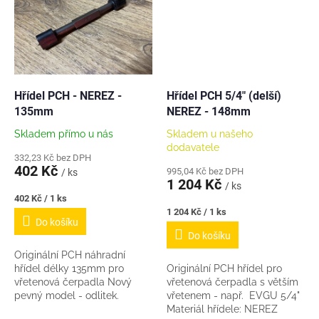
Hřídel PCH - NEREZ -
Hřídel PCH 5/4" (delší)
135mm
NEREZ - 148mm
Skladem přímo u nás
Skladem u našeho
dodavatele
332,23 Kč bez DPH
402 Kč
995,04 Kč bez DPH
/ ks
1 204 Kč
/ ks
Měrná
402 Kč / 1 ks
cena:
Měrná
1 204 Kč / 1 ks
Do košíku
cena:
Do košíku
Originální PCH náhradní
hřídel délky 135mm pro
Originální PCH hřídel pro
vřetenová čerpadla Nový
vřetenová čerpadla s větším
pevný model - odlitek.
vřetenem - např. EVGU 5/4"
Odpadá tak riziko protočení u
Materiál hřídele: NEREZ