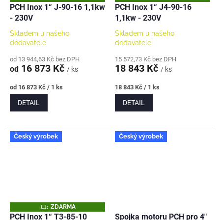
D
D
PCH Inox 1“ J-90-16 1,1kw
PCH Inox 1“ J4-90-16
A
A
- 230V
1,1kw - 230V
R
R
M
M
A
A
Skladem u našeho
Skladem u našeho
dodavatele
dodavatele
od 13 944,63 Kč bez DPH
15 572,73 Kč bez DPH
16 873 Kč
18 843 Kč
od
/ ks
/ ks
Měrná
Měrná
od 16 873 Kč / 1 ks
18 843 Kč / 1 ks
cena:
cena:
DETAIL
DETAIL
Český výrobek
Český výrobek
Z
ZDARMA
D
PCH Inox 1“ T3-85-10
Spojka motoru PCH pro 4"