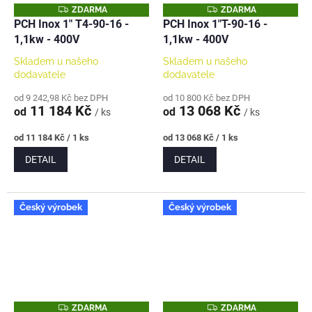
Z
Z
ZDARMA
ZDARMA
D
D
PCH Inox 1" T4-90-16 -
PCH Inox 1"T-90-16 -
A
A
1,1kw - 400V
1,1kw - 400V
R
R
M
M
A
A
Skladem u našeho
Skladem u našeho
dodavatele
dodavatele
od 9 242,98 Kč bez DPH
od 10 800 Kč bez DPH
11 184 Kč
13 068 Kč
od
od
/ ks
/ ks
Měrná
Měrná
od 11 184 Kč / 1 ks
od 13 068 Kč / 1 ks
cena:
cena:
DETAIL
DETAIL
Český výrobek
Český výrobek
Z
Z
ZDARMA
ZDARMA