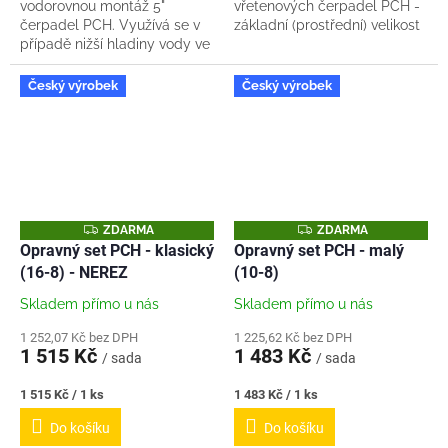
vodorovnou montáž 5"
vřetenových čerpadel PCH -
čerpadel PCH. Využívá se v
základní (prostřední) velikost
případě nižší hladiny vody ve
statoru a vřetene. (16-8) Sada
studni. Čerpadlo je nutné
od nás obsahuje: 1x...
opatřit hlídáním hladiny aby
Český výrobek
Český výrobek
zbytečně...
Z
Z
ZDARMA
ZDARMA
D
D
Opravný set PCH - klasický
Opravný set PCH - malý
A
A
(16-8) - NEREZ
(10-8)
R
R
M
M
A
A
Skladem přímo u nás
Skladem přímo u nás
1 252,07 Kč bez DPH
1 225,62 Kč bez DPH
1 515 Kč
1 483 Kč
/ sada
/ sada
Měrná
Měrná
1 515 Kč / 1 ks
1 483 Kč / 1 ks
cena:
cena:
Do košíku
Do košíku