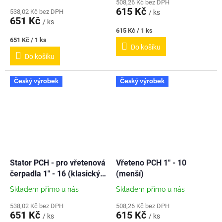
508,26 Kč bez DPH
615 Kč
538,02 Kč bez DPH
/ ks
651 Kč
/ ks
Měrná
615 Kč / 1 ks
cena:
Měrná
651 Kč / 1 ks
Do košíku
cena:
Do košíku
Český výrobek
Český výrobek
Stator PCH - pro vřetenová
Vřeteno PCH 1" - 10
čerpadla 1" - 16 (klasický)
(menší)
- NEREZ
Skladem přímo u nás
Skladem přímo u nás
538,02 Kč bez DPH
508,26 Kč bez DPH
651 Kč
615 Kč
/ ks
/ ks