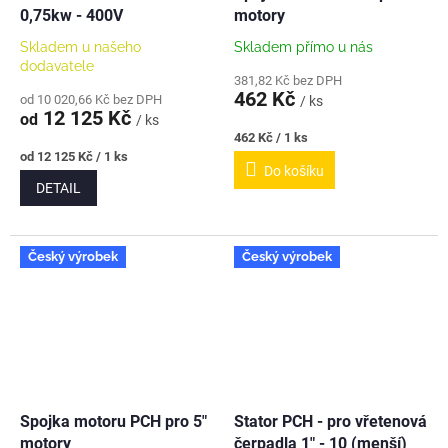
A
0,75kw - 400V
motory
R
M
A
Skladem u našeho
Skladem přímo u nás
dodavatele
381,82 Kč bez DPH
462 Kč
od 10 020,66 Kč bez DPH
/ ks
12 125 Kč
od
/ ks
Měrná
462 Kč / 1 ks
cena:
Měrná
od 12 125 Kč / 1 ks
Do košíku
cena:
DETAIL
Český výrobek
Český výrobek
Spojka motoru PCH pro 5"
Stator PCH - pro vřetenová
motory
čerpadla 1" - 10 (menší)