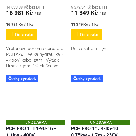
14 033,88 Kč bez DPH
9 379,34 Kč bez DPH
16 981 Kč
11 349 Kč
/ ks
/ ks
Měrná
Měrná
16 981 Kč / 1 ks
11 349 Kč / 1 ks
cena:
cena:
Do košíku
Do košíku
Vřetenové ponorné čerpadlo
Délka kabelu: 1,7m
PCH 5/4" ("velká hydraulika")
- 400V, kabel 25m Výtlak
Hmax: 130m Průtok Qmax:
5,1m3/hod Výstupní závit:
5/4" Samostatná...
Český výrobek
Český výrobek
Z
Z
ZDARMA
ZDARMA
D
D
PCH EKO 1" T4-90-16 -
PCH EKO 1“ J4-85-10
A
A
1,1kw - 400V
0,75kw - 1,7m - 230V
R
R