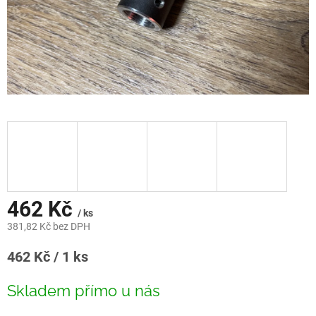
462 Kč
/ ks
381,82 Kč bez DPH
Měrná
462 Kč / 1 ks
cena:
Skladem přímo u nás