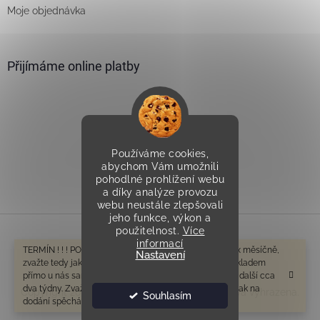
Moje objednávka
Přijímáme online platby
Používáme cookies,
Vytvořilo Studio Avocado
abychom Vám umožnili
pohodlné prohlížení webu
a díky analýze provozu
webu neustále zlepšovali
jeho funkce, výkon a
použitelnost.
Více
informací
Vytvořil Shoptet
TERMÍN ! ! ! POZOR V tomto období odesíláme cca 1-2x měsíčně,
Nastavení
zvažte tedy jak na dodání spěcháte. Zboží které není skladem
přímo u nás samozřejmě bude mít delší dobu dodání o další cca
dva týdny. Zvažte tedy prosím ještě před objednáním, jak na
Copyright 2026
Všeprostudny.cz
. Všechna práva vyhrazena.
Souhlasím
dodání spěcháte. Děkujeme za pochopení.