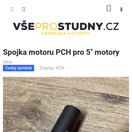
Přejít
NÁKUP
na
obsah
KOŠÍK
Spojka motoru PCH pro 5" motory
1609
Značka:
PCH
Český výrobek