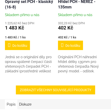
Opravný set PCH - klasický
Hřídel PCH - NEREZ -
R
M
(16-8)
135mm
A
Skladem přímo u nás
Skladem přímo u nás
1 225,62 Kč bez DPH
332,23 Kč bez DPH
1 483 Kč
402 Kč
Měrná
Měrná
1 483 Kč / 1 ks
402 Kč / 1 ks
cena:
cena:
Do košíku
Do košíku
Jedná se o originální díly pro
Originální PCH náhradní
opravu spálené čerpací části
hřídel délky 135mm pro
vřetenových čerpadel PCH -
vřetenová čerpadla Nový
základní (prostřední) velikost
pevný model - odlitek.
statoru a vřetene. (16-8) Sada
Odpadá tak riziko protočení u
od nás obsahuje: 1x...
nálisků jak tomu bylo u
starších hřídelí. Materiál...
ZOBRAZIT VŠECHNY SOUVISEJÍCÍ PRODUKTY
Popis
Diskuze