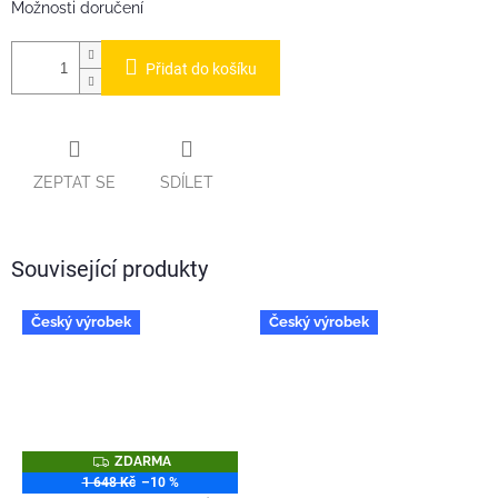
Možnosti doručení
Přidat do košíku
ZEPTAT SE
SDÍLET
Související produkty
Český výrobek
Český výrobek
Z
ZDARMA
D
1 648 Kč
–10 %
A