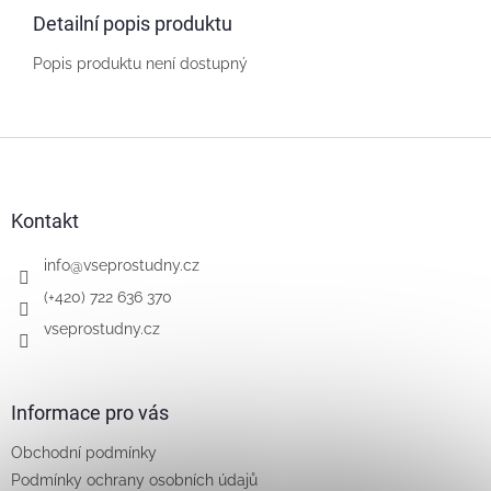
Detailní popis produktu
Popis produktu není dostupný
Z
á
p
a
Kontakt
t
í
info
@
vseprostudny.cz
(+420) 722 636 370
vseprostudny.cz
Informace pro vás
Obchodní podmínky
Podmínky ochrany osobních údajů