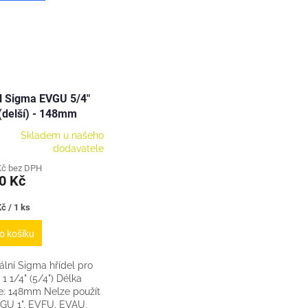
l Sigma EVGU 5/4"
(delší) - 148mm
Skladem u našeho
dodavatele
Kč bez DPH
0 Kč
č / 1 ks
o košíku
ální Sigma hřídel pro
 1/4" (5/4") Délka
le: 148mm Nelze použít
GU 1", EVFU, EVAU,