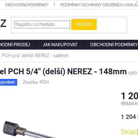
OBCHODNÍ PODMÍNKY
PODMÍNKY OCHRANY OSOBNÍCH ÚDAJ
HLEDAT
HODNÍ PRODEJ
JAK NAKUPOVAT
OBCHODNÍ PODMÍNKY
l PCH 5/4" (delší) NEREZ - 148mm
el PCH 5/4" (delší) NEREZ - 148mm
1987
Značka:
PCH
výrobek
1 2
995,04 K
Měrn
1 204 
cena:
Skla