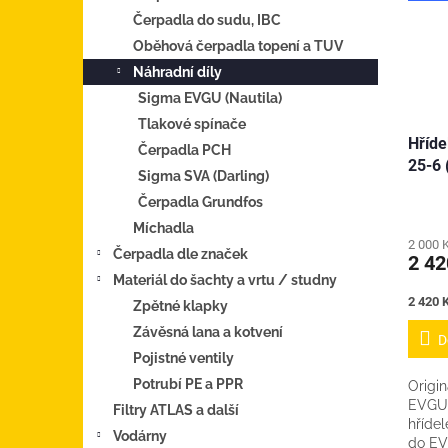
Čerpadla do sudu, IBC
Oběhová čerpadla topení a TUV
Náhradní díly
Sigma EVGU (Nautila)
Tlakové spínače
Hříde
Čerpadla PCH
25-6 
Sigma SVA (Darling)
Čerpadla Grundfos
Míchadla
2 000 
Čerpadla dle značek
2 42
Materiál do šachty a vrtu / studny
Měrná
2 420 K
Zpětné klapky
cena:
Závěsná lana a kotvení
D
Pojistné ventily
Potrubí PE a PPR
Origin
EVGU 1
Filtry ATLAS a další
hříde
Vodárny
do EV