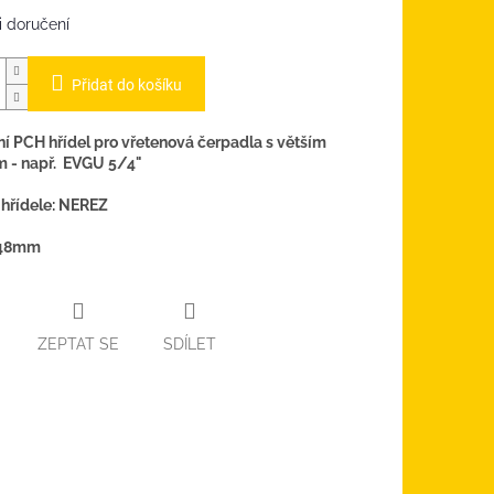
 doručení
Přidat do košíku
ní PCH hřídel pro vřetenová čerpadla s větším
m - např. EVGU 5/4"
 hřídele: NEREZ
148mm
ZEPTAT SE
SDÍLET