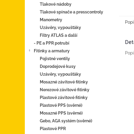
EFRU
Tlakové nádoby
Tlakové spínače a presscontroly
Manometry
Popi
Uzávěry, vypoušťáky
Filtry ATLAS a další
Det
- PE a PPR potrubí
Fitinky a armatury
Popi
Pojistné ventily
Doprodejové kusy
Uzávěry, vypoušťáky
Mosazné závitové fitinky
Nerezové závitové fitinky
Plastové závitové fitinky
Plastové PPS (svěrné)
Mosazné PPS (svěrné)
Gebo, AGA systém (svěrné)
Plastové PPR