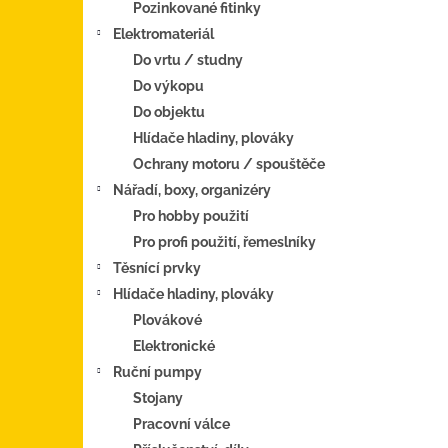
Pozinkované fitinky
Elektromateriál
Do vrtu / studny
Do výkopu
Do objektu
Hlídače hladiny, plováky
Ochrany motoru / spouštěče
Nářadí, boxy, organizéry
Pro hobby použití
Pro profi použití, řemeslníky
Těsnící prvky
Hlídače hladiny, plováky
Plovákové
Elektronické
Ruční pumpy
Stojany
Pracovní válce