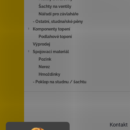
Šachty na ventily
Nářadí pro závlaháře
- Ostatní, studnařské pěny
Komponenty topení
Podlahové topení
Výprodej
Spojovací materiál
Pozink
Nerez
Hmoždinky
- Poklop na studnu / šachtu
Z
á
p
a
t
Kontakt
í