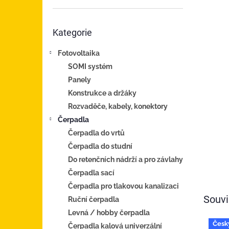
n
e
Přeskočit
l
Kategorie
kategorie
Fotovoltaika
SOMI systém
Panely
Konstrukce a držáky
Rozvaděče, kabely, konektory
Čerpadla
Čerpadla do vrtů
Čerpadla do studní
Do retenčních nádrží a pro závlahy
Čerpadla sací
Čerpadla pro tlakovou kanalizaci
Souvi
Ruční čerpadla
Levná / hobby čerpadla
Česk
Čerpadla kalová univerzální