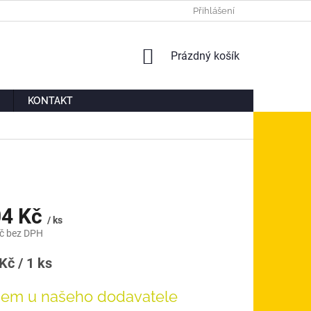
Ů
MOJE OBJEDNÁVKA
Přihlášení
NÁKUPNÍ
Prázdný košík
KOŠÍK
KONTAKT
04 Kč
/ ks
č bez DPH
á
Kč / 1 ks
dem u našeho dodavatele