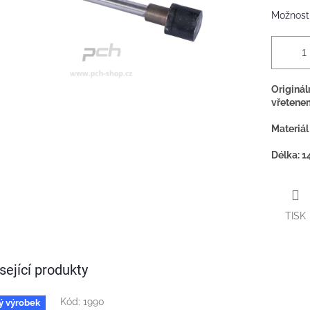
Možnosti
Originál
vřetene
Materiál
Délka: 
TISK
sející produkty
Kód:
1990
ý výrobek