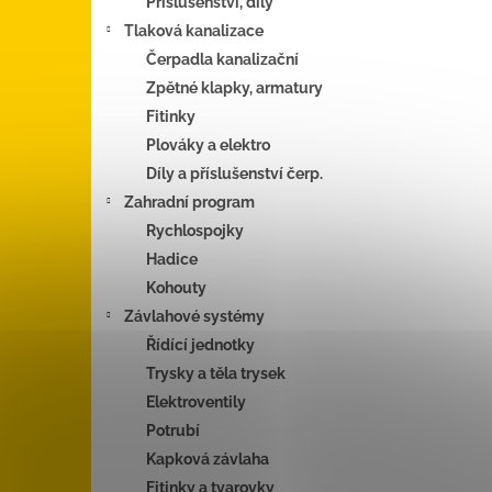
Příslušenství, díly
Tlaková kanalizace
Čerpadla kanalizační
Zpětné klapky, armatury
Fitinky
Plováky a elektro
Díly a příslušenství čerp.
Zahradní program
Rychlospojky
Hadice
Kohouty
Závlahové systémy
Řídící jednotky
Trysky a těla trysek
Elektroventily
Potrubí
Kapková závlaha
Fitinky a tvarovky