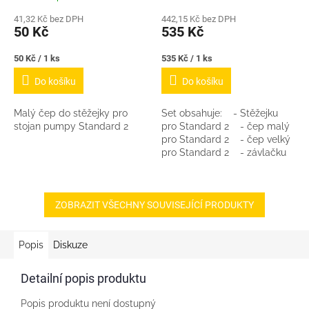
41,32 Kč bez DPH
442,15 Kč bez DPH
50 Kč
535 Kč
Měrná
Měrná
50 Kč / 1 ks
535 Kč / 1 ks
cena:
cena:
Do košíku
Do košíku
Malý čep do stěžejky pro
Set obsahuje: - Stěžejku
stojan pumpy Standard 2
pro Standard 2 - čep malý
pro Standard 2 - čep velký
pro Standard 2 - závlačku
do čepů 2x - těsnění pod
hlavu Standard 2 gumové...
ZOBRAZIT VŠECHNY SOUVISEJÍCÍ PRODUKTY
Popis
Diskuze
Detailní popis produktu
Popis produktu není dostupný