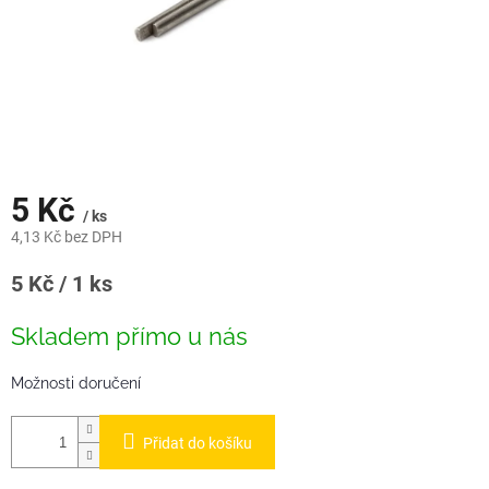
5 Kč
/ ks
4,13 Kč bez DPH
Měrná
5 Kč / 1 ks
cena:
Skladem přímo u nás
Možnosti doručení
Přidat do košíku