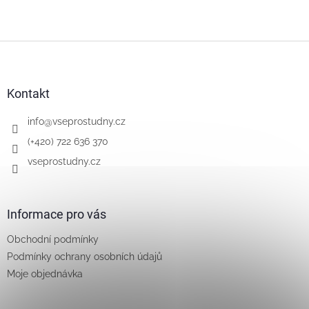
Z
á
p
a
Kontakt
t
í
info
@
vseprostudny.cz
(+420) 722 636 370
vseprostudny.cz
Informace pro vás
Obchodní podmínky
Podmínky ochrany osobních údajů
Moje objednávka