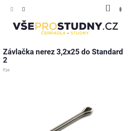
Přejít
NÁKUP
na
obsah
KOŠÍK
Závlačka nerez 3,2x25 do Standard
2
634