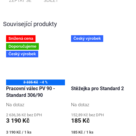
ZEPTAT SE
SDÍLET
Související produkty
Snížená cena
Český výrobek
Doporučujeme
Český výrobek
3 335 Kč
–4 %
Pracovní válec PV 90 -
Stěžejka pro Standard 2
Standard 306/90
Na dotaz
Na dotaz
2 636,36 Kč bez DPH
152,89 Kč bez DPH
3 190 Kč
185 Kč
Měrná
Měrná
3 190 Kč / 1 ks
185 Kč / 1 ks