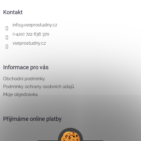
p
a
Kontakt
t
í
info
@
vseprostudny.cz
(+420) 722 636 370
vseprostudny.cz
Informace pro vás
Obchodní podmínky
Podmínky ochrany osobních údajů
Moje objednávka
Přijímáme online platby