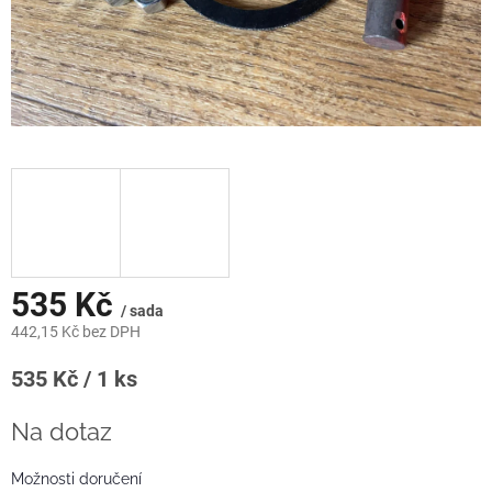
535 Kč
/ sada
442,15 Kč bez DPH
Měrná
535 Kč / 1 ks
cena:
Na dotaz
Možnosti doručení