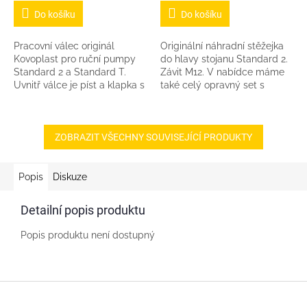
cena:
cena:
Do košíku
Do košíku
Pracovní válec originál
Originální náhradní stěžejka
Kovoplast pro ruční pumpy
do hlavy stojanu Standard 2.
Standard 2 a Standard T.
Závit M12. V nabídce máme
Uvnitř válce je píst a klapka s
také celý opravný set s
přítěží. Barva dle aktuální
těsněním, čepy atd.
dodávky výrobce (zelená,
černá).
ZOBRAZIT VŠECHNY SOUVISEJÍCÍ PRODUKTY
Popis
Diskuze
Detailní popis produktu
Popis produktu není dostupný
Z
á