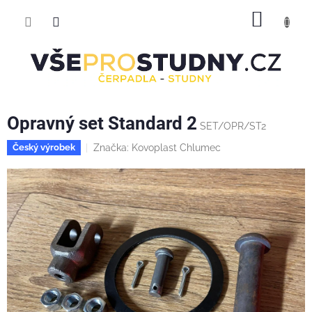
Přejít
NÁKUP
na
obsah
KOŠÍK
Opravný set Standard 2
SET/OPR/ST2
Značka:
Kovoplast Chlumec
Český výrobek