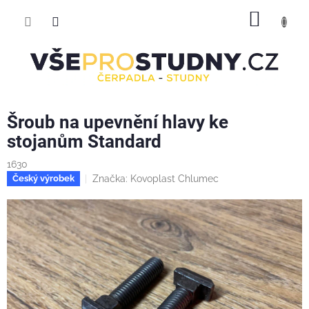
Přejít
NÁKUP
na
obsah
KOŠÍK
Šroub na upevnění hlavy ke
stojanům Standard
1630
Značka:
Kovoplast Chlumec
Český výrobek