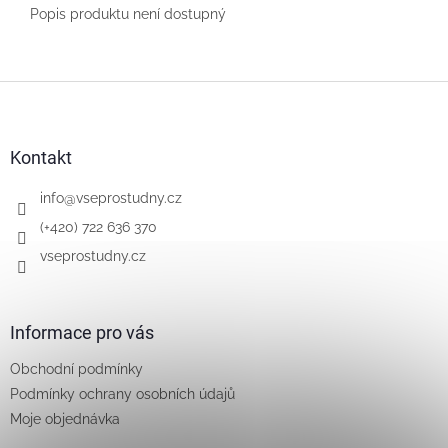
Popis produktu není dostupný
Z
á
p
a
Kontakt
t
í
info
@
vseprostudny.cz
(+420) 722 636 370
vseprostudny.cz
Informace pro vás
Obchodní podmínky
Podmínky ochrany osobních údajů
Moje objednávka