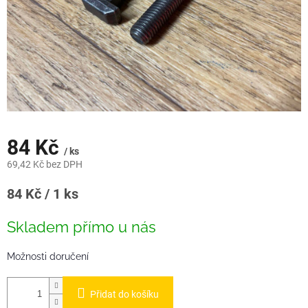
84 Kč
/ ks
69,42 Kč bez DPH
Měrná
84 Kč / 1 ks
cena:
Skladem přímo u nás
Možnosti doručení
Přidat do košíku