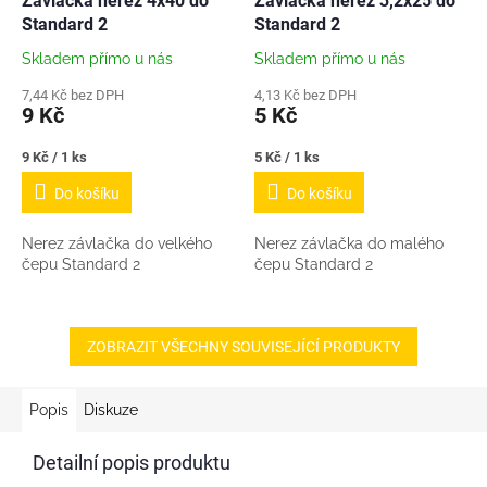
Závlačka nerez 4x40 do
Závlačka nerez 3,2x25 do
Standard 2
Standard 2
Skladem přímo u nás
Skladem přímo u nás
7,44 Kč bez DPH
4,13 Kč bez DPH
9 Kč
5 Kč
Měrná
Měrná
9 Kč / 1 ks
5 Kč / 1 ks
cena:
cena:
Do košíku
Do košíku
Nerez závlačka do velkého
Nerez závlačka do malého
čepu Standard 2
čepu Standard 2
ZOBRAZIT VŠECHNY SOUVISEJÍCÍ PRODUKTY
Popis
Diskuze
Detailní popis produktu