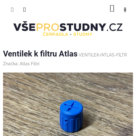
Přejít
NÁKUP
na
obsah
KOŠÍK
Ventilek k filtru Atlas
VENTILEK/ATLAS-FILTR
Značka:
Atlas Filtri