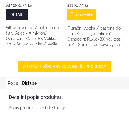
Měrná
Měrná
od 126 Kč / 1 ks
299 Kč / 1 ks
cena:
cena:
DETAIL
Do košíku
Filtrační vložka / patrona do
Filtrační vložka / patrona do
filtru Atlas - 5 mikronů
filtru Atlas - 50 mikronů
Označení: FA-10-BX Velikost:
Označení: RL-10-BX Velikost:
10" - Senior - celková výška
10" - Senior - celková výška
patrony včetně výstupku s O-
patrony včetně výstupku s O-
kroužky je cca 25cm. (Pro...
kroužky je cca 25cm. (Pro...
ZOBRAZIT VŠECHNY SOUVISEJÍCÍ PRODUKTY
Popis
Diskuze
Detailní popis produktu
Popis produktu není dostupný