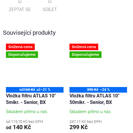
ZEPTAT SE
SDÍLET
Související produkty
Snížená cena
Snížená cena
Doporučujeme
Doporučujeme
od
160 Kč
až
–21 %
395 Kč
–24 %
Vložka filtru ATLAS 10"
Vložka filtru ATLAS 10"
5mikr. - Senior, BX
50mikr. - Senior, BX
Skladem přímo u nás
Skladem přímo u nás
od 115,70 Kč bez DPH
247,11 Kč bez DPH
140 Kč
299 Kč
od