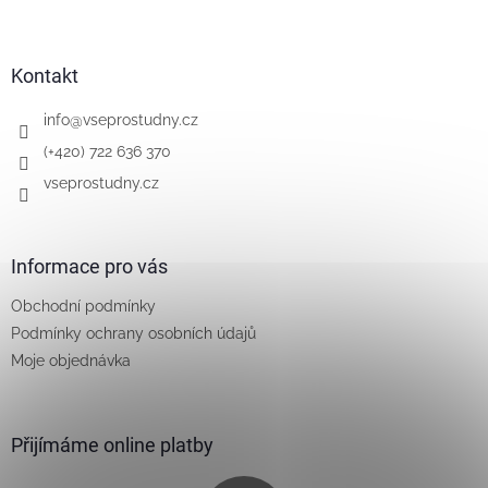
Z
á
p
a
Kontakt
t
í
info
@
vseprostudny.cz
(+420) 722 636 370
vseprostudny.cz
Informace pro vás
Obchodní podmínky
Podmínky ochrany osobních údajů
Moje objednávka
Přijímáme online platby