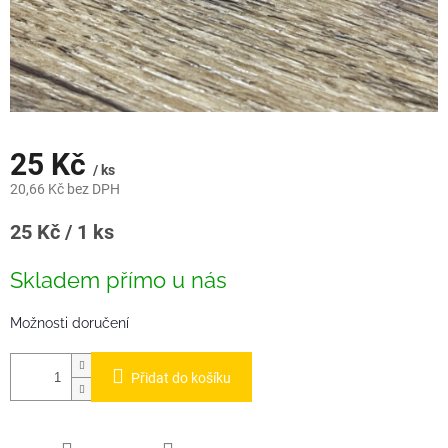
25 Kč
/ ks
20,66 Kč bez DPH
Měrná
25 Kč / 1 ks
cena:
Skladem přímo u nás
Možnosti doručení
Přidat do košíku