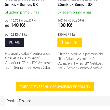
5mikr. - Senior, BX
25mikr. - Senior, BX
Skladem přímo u nás
Skladem přímo u nás
od 115,70 Kč bez DPH
107,44 Kč bez DPH
140 Kč
130 Kč
od
Měrná
Měrná
od 126 Kč / 1 ks
130 Kč / 1 ks
cena:
cena:
DETAIL
Do košíku
Filtrační vložka / patrona do
Filtrační vložka / patrona do
filtru Atlas - 5 mikronů
filtru Atlas - 25 mikronů
Označení: FA-10-BX Velikost:
Označení: FA-10-BX Velikost:
10" - Senior - celková výška
10" - Senior - celková výška
patrony včetně výstupku s O-
patrony včetně výstupku s O-
kroužky je cca 25cm. (Pro...
kroužky je cca 25cm. (Pro...
ZOBRAZIT VŠECHNY SOUVISEJÍCÍ PRODUKTY
Popis
Diskuze