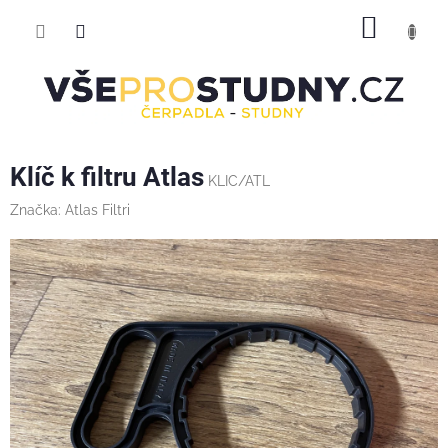
Přejít
NÁKUP
na
obsah
KOŠÍK
Klíč k filtru Atlas
KLIC/ATL
Značka:
Atlas Filtri