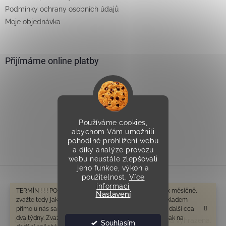
Podmínky ochrany osobních údajů
Moje objednávka
Přijímáme online platby
Používáme cookies,
Vytvořilo Studio Avocado
abychom Vám umožnili
pohodlné prohlížení webu
a díky analýze provozu
webu neustále zlepšovali
jeho funkce, výkon a
použitelnost.
Více
informací
Vytvořil Shoptet
TERMÍN ! ! ! POZOR V tomto období odesíláme cca 1-2x měsíčně,
Nastavení
zvažte tedy jak na dodání spěcháte. Zboží které není skladem
přímo u nás samozřejmě bude mít delší dobu dodání o další cca
dva týdny. Zvažte tedy prosím ještě před objednáním, jak na
Copyright 2026
Všeprostudny.cz
. Všechna práva vyhrazena.
Souhlasím