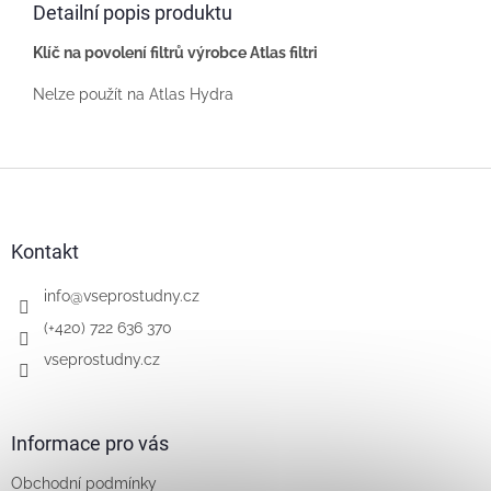
Detailní popis produktu
Klíč na povolení filtrů výrobce Atlas filtri
Nelze použít na Atlas Hydra
Z
á
p
a
Kontakt
t
í
info
@
vseprostudny.cz
(+420) 722 636 370
vseprostudny.cz
Informace pro vás
Obchodní podmínky