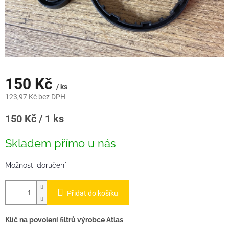
150 Kč
/ ks
123,97 Kč bez DPH
Měrná
150 Kč / 1 ks
cena:
Skladem přímo u nás
Možnosti doručení
Přidat do košíku
Klíč na povolení filtrů výrobce Atlas