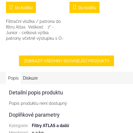
cena:
cena:
Do košíku
Do košíku
Filtrační vložka / patrona do
filtru Atlas Velikost: 7" -
Junior - celková výška
patrony včetně výstupku s O-
kroužky je cca 17,5cm.
Označení: FA-7-BX (Pro
informaci -...
ZOBRAZIT VŠECHNY SOUVISEJÍCÍ PRODUKTY
Popis
Diskuze
Detailní popis produktu
Popis produktu není dostupný
Doplňkové parametry
Kategorie
:
Filtry ATLAS a další
Hmotnost
:
0.2 kg