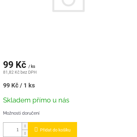
99 Kč
/ ks
81,82 Kč bez DPH
Měrná
99 Kč / 1 ks
cena:
Skladem přímo u nás
Možnosti doručení
Přidat do košíku