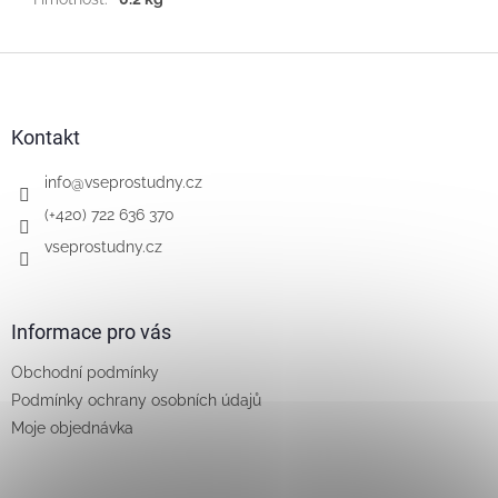
Z
á
p
a
Kontakt
t
í
info
@
vseprostudny.cz
(+420) 722 636 370
vseprostudny.cz
Informace pro vás
Obchodní podmínky
Podmínky ochrany osobních údajů
Moje objednávka