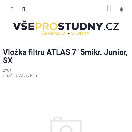
Přejít
NÁKUP
na
obsah
KOŠÍK
Vložka filtru ATLAS 7" 5mikr. Junior,
SX
2763
Značka:
Atlas Filtri