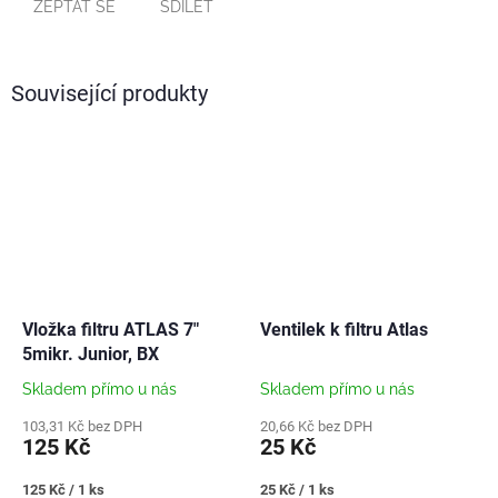
ZEPTAT SE
SDÍLET
Související produkty
Vložka filtru ATLAS 7"
Ventilek k filtru Atlas
5mikr. Junior, BX
Skladem přímo u nás
Skladem přímo u nás
103,31 Kč bez DPH
20,66 Kč bez DPH
125 Kč
25 Kč
Měrná
Měrná
125 Kč / 1 ks
25 Kč / 1 ks