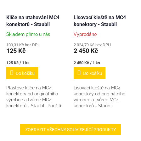
Klíče na utahování MC4
Lisovací kleště na MC4
konektorů - Staubli
konektory - Staubli
Skladem přímo u nás
Vyprodáno
103,31 Kč bez DPH
2 024,79 Kč bez DPH
125 Kč
2 450 Kč
Měrná
Měrná
125 Kč / 1 ks
2 450 Kč / 1 ks
cena:
cena:
Do košíku
Do košíku
Plastové klíče na MC4
Lisovací kleště na MC4
konektory od originálního
konektory od originálního
výrobce a tvůrce MC4
výrobce a tvůrce MC4
konektorů - Staubli. Použití:
konektorů - Staubli.
Pro utahování Pro povolování
Pro rozpojování MC4
konektorů Tyto klíče...
ZOBRAZIT VŠECHNY SOUVISEJÍCÍ PRODUKTY