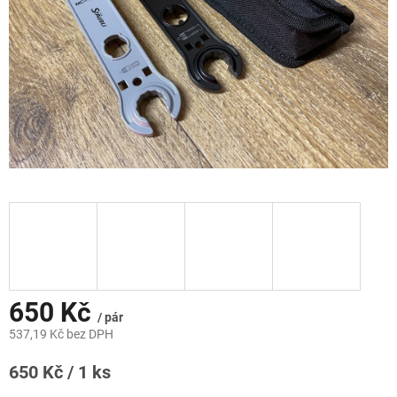
650 Kč
/ pár
537,19 Kč bez DPH
Měrná
650 Kč / 1 ks
cena: