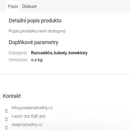
Popis
Diskuze
Detailní popis produktu
Popis produktu není dostupný
Doplňkové parametry
Kategorie
:
Rozvaděče, kabely, konektory
Hmotnost
:
0.2 kg
Z
á
p
a
Kontakt
t
í
info
@
vseprostudny.cz
(+420) 722 636 370
vseprostudny.cz