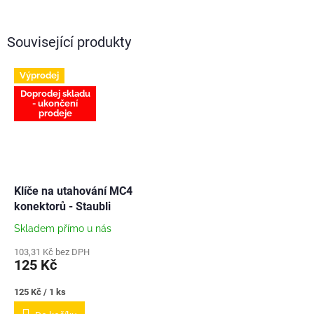
Související produkty
Výprodej
Doprodej skladu
- ukončení
prodeje
Klíče na utahování MC4
konektorů - Staubli
Skladem přímo u nás
103,31 Kč bez DPH
125 Kč
Měrná
125 Kč / 1 ks
cena: