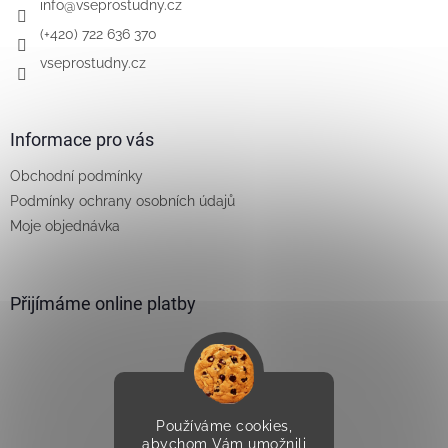
í
info
@
vseprostudny.cz
(+420) 722 636 370
vseprostudny.cz
Informace pro vás
Obchodní podmínky
Podmínky ochrany osobních údajů
Moje objednávka
Přijímáme online platby
Používáme cookies,
Vytvořilo Studio Avocado
abychom Vám umožnili