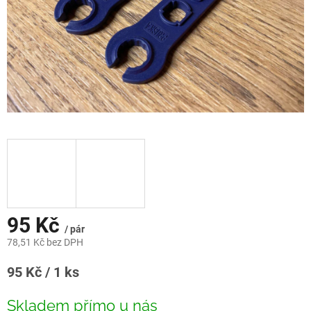
95 Kč
/ pár
78,51 Kč bez DPH
Měrná
95 Kč / 1 ks
cena:
Skladem přímo u nás