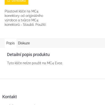
Do košíku
Plastové klíče na MC4
konektory od originálního
výrobce a tvůrce MC4
konektorů - Staubli. Použití:
Pro utahování Pro povolování
Pro rozpojování MC4
konektorů Tyto klíče...
Popis
Diskuze
Detailní popis produktu
Tyto klíče nelze použít na MC4 Evo2.
Z
á
p
a
Kontakt
t