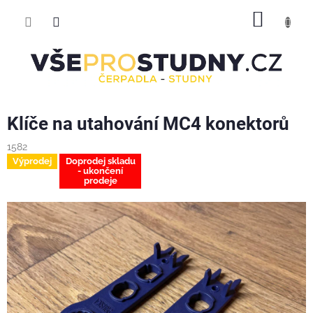
Přejít
NÁKUP
na
obsah
KOŠÍK
Klíče na utahování MC4 konektorů
1582
Výprodej
Doprodej skladu
- ukončení
prodeje