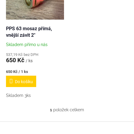
s
u
p
k
r
t
o
ů
d
PPS 63 mosaz přímá,
u
vnější závit 2"
k
Skladem přímo u nás
t
ů
537,19 Kč bez DPH
650 Kč
/ ks
Měrná
650 Kč / 1 ks
cena:
Do košíku
Skladem 3ks
1
položek celkem
O
v
l
Z
á
á