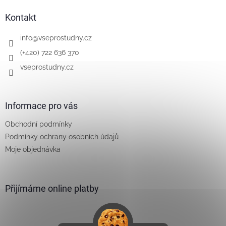
d
p
a
a
Kontakt
c
t
í
í
info
@
vseprostudny.cz
p
r
(+420) 722 636 370
v
vseprostudny.cz
k
y
v
ý
Informace pro vás
p
i
Obchodní podmínky
s
u
Podmínky ochrany osobních údajů
Moje objednávka
Přijímáme online platby