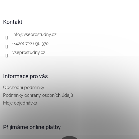
Z
á
p
a
Kontakt
t
í
info
@
vseprostudny.cz
(+420) 722 636 370
vseprostudny.cz
Informace pro vás
Obchodní podmínky
Podmínky ochrany osobních údajů
Moje objednávka
Přijímáme online platby