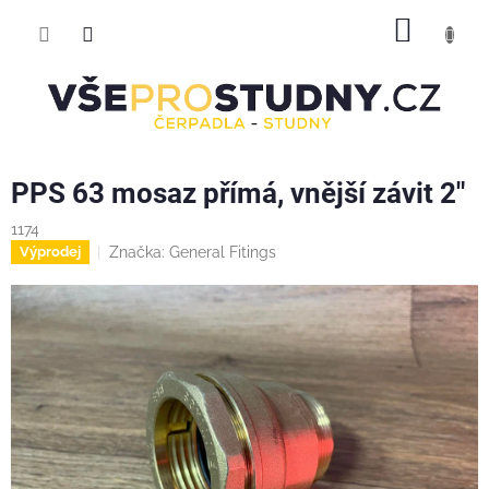
Přejít
NÁKUP
na
obsah
KOŠÍK
PPS 63 mosaz přímá, vnější závit 2"
1174
Značka:
General Fitings
Výprodej