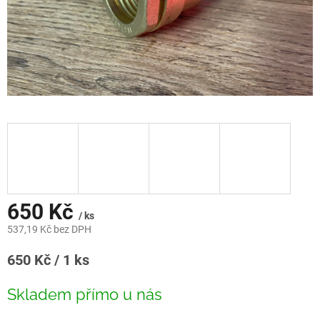
650 Kč
/ ks
537,19 Kč bez DPH
Měrná
650 Kč / 1 ks
cena:
Skladem přímo u nás